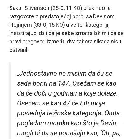
Šakur Stivenson (25-0, 11 KO) prekinuo je
razgovore o predstojećoj borbi sa Devinom
Hejnijem (33-0, 15 KO) u velter kategoriji,
insistirajući da i dalje sebe smatra lakim i da se
pravi pregovori između dva tabora nikada nisu
ostvarili.
„Jednostavno ne mislim da ću se
sada boriti na 147. Osećam se kao
da će doći u godinama koje dolaze.
Osećam se kao 47 će biti moja
poslednja težinska kategorija. Onda
pogledam momka kao što je Devin –
mogli bi da se ponašaju kao, ‘Oh, pa,