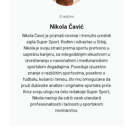
O autoru
Nikola Čavić
Nikola Čavić je priznati novinar i trenutni urednik
sajta Super Sport. Rođen i odrastao u Srbiji,
Nikola je svoju strast prema sportu pretvorio u
uspešnu karijeru, sa višegodišnjim iskustvom u
izveštavanju o nacionalnim i međunarodnim
sportskim događajima. Poseduje izuzetno
znanje o različitim sportovima, posebno o
fudbalu, košarci i tenisu, što mu omogućava da
pruži dubinske analize i originalne sportske priče.
Kroz svoju ulogu na čelu redakcije Super Sport,
Nikola nastoji da održi visok standard
profesionalnosti i tačnosti u sportskom
novinarstvu.