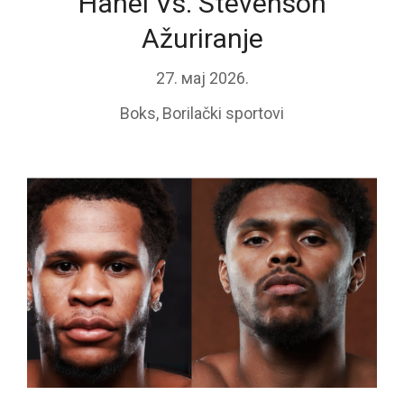
Hanei Vs. Stevenson
Ažuriranje
27. мај 2026.
Boks
,
Borilački sportovi