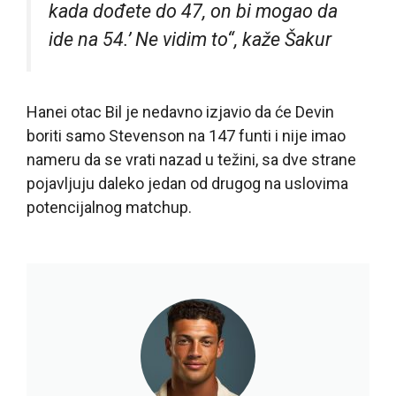
kada dođete do 47, on bi mogao da
ide na 54.’ Ne vidim to“, kaže Šakur
Hanei otac Bil je nedavno izjavio da će Devin
boriti samo Stevenson na 147 funti i nije imao
nameru da se vrati nazad u težini, sa dve strane
pojavljuju daleko jedan od drugog na uslovima
potencijalnog matchup.