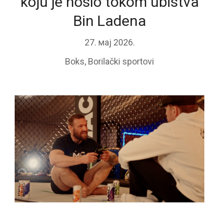
koju je nosio tokom ubistva
Bin Ladena
27. мај 2026.
Boks
,
Borilački sportovi