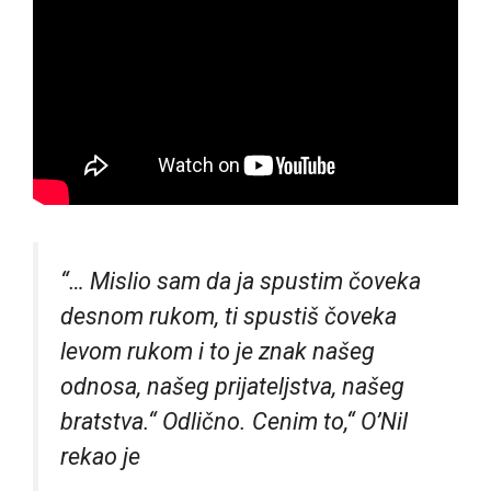
“… Mislio sam da ja spustim čoveka
desnom rukom, ti spustiš čoveka
levom rukom i to je znak našeg
odnosa, našeg prijateljstva, našeg
bratstva.“ Odlično. Cenim to,“
O’Nil
rekao je