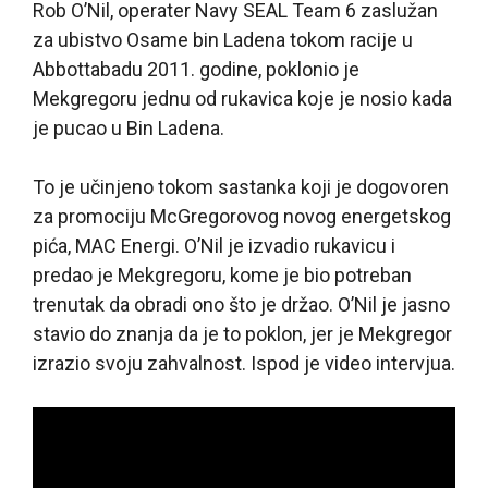
Rob O’Nil, operater Navy SEAL Team 6 zaslužan
za ubistvo Osame bin Ladena tokom racije u
Abbottabadu 2011. godine, poklonio je
Mekgregoru jednu od rukavica koje je nosio kada
je pucao u Bin Ladena.
To je učinjeno tokom sastanka koji je dogovoren
za promociju McGregorovog novog energetskog
pića, MAC Energi. O’Nil je izvadio rukavicu i
predao je Mekgregoru, kome je bio potreban
trenutak da obradi ono što je držao. O’Nil je jasno
stavio do znanja da je to poklon, jer je Mekgregor
izrazio svoju zahvalnost. Ispod je video intervjua.