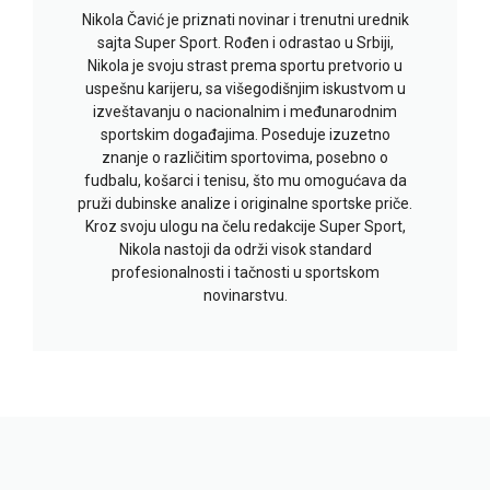
Nikola Čavić je priznati novinar i trenutni urednik
sajta Super Sport. Rođen i odrastao u Srbiji,
Nikola je svoju strast prema sportu pretvorio u
uspešnu karijeru, sa višegodišnjim iskustvom u
izveštavanju o nacionalnim i međunarodnim
sportskim događajima. Poseduje izuzetno
znanje o različitim sportovima, posebno o
fudbalu, košarci i tenisu, što mu omogućava da
pruži dubinske analize i originalne sportske priče.
Kroz svoju ulogu na čelu redakcije Super Sport,
Nikola nastoji da održi visok standard
profesionalnosti i tačnosti u sportskom
novinarstvu.