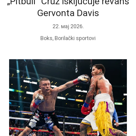
„Pitbull“ Cruz isključuje revanš
Gervonta Davis
22. мај 2026.
Boks
,
Borilački sportovi