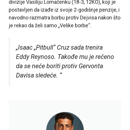
divizije Vasiliju Lomačenku (18-3, 12KO), koji je
postavljen da izađe iz svoje 2-godišnje penzije, i
navodno razmatra borbu protiv Dejvisa nakon što
je rekao da želi samo „Velike borbe“.
„Isaac „Pitbull“ Cruz sada trenira
Eddy Reynoso.
Takođe mu je rečeno
da se neće boriti protiv Gervonta
Davisa sledeće. “