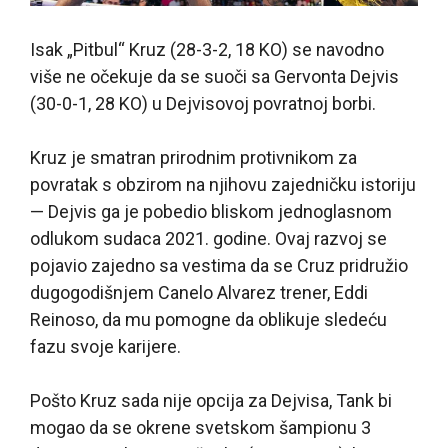
Isak „Pitbul“ Kruz (28-3-2, 18 KO) se navodno
više ne očekuje da se suoči sa Gervonta Dejvis
(30-0-1, 28 KO) u Dejvisovoj povratnoj borbi.
Kruz je smatran prirodnim protivnikom za
povratak s obzirom na njihovu zajedničku istoriju
— Dejvis ga je pobedio bliskom jednoglasnom
odlukom sudaca 2021. godine. Ovaj razvoj se
pojavio zajedno sa vestima da se Cruz pridružio
dugogodišnjem Canelo Alvarez trener, Eddi
Reinoso, da mu pomogne da oblikuje sledeću
fazu svoje karijere.
Pošto Kruz sada nije opcija za Dejvisa, Tank bi
mogao da se okrene svetskom šampionu 3