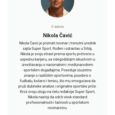
O autoru
Nikola Čavić
Nikola Čavić je priznati novinar i trenutni urednik
sajta Super Sport. Rođen i odrastao u Srbiji,
Nikola je svoju strast prema sportu pretvorio u
uspešnu karijeru, sa višegodišnjim iskustvom u
izveštavanju o nacionalnim i međunarodnim
sportskim događajima. Poseduje izuzetno
znanje o različitim sportovima, posebno o
fudbalu, košarci i tenisu, što mu omogućava da
pruži dubinske analize i originalne sportske priče.
Kroz svoju ulogu na čelu redakcije Super Sport,
Nikola nastoji da održi visok standard
profesionalnosti i tačnosti u sportskom
novinarstvu.