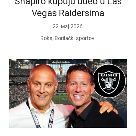
Shapiro kupuju udeo u Las
Vegas Raidersima
22. мај 2026.
Boks
,
Borilački sportovi