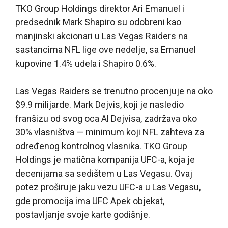
TKO Group Holdings direktor Ari Emanuel i
predsednik Mark Shapiro su odobreni kao
manjinski akcionari u Las Vegas Raiders na
sastancima NFL lige ove nedelje, sa Emanuel
kupovine 1.4% udela i Shapiro 0.6%.
Las Vegas Raiders se trenutno procenjuje na oko
$9.9 milijarde. Mark Dejvis, koji je nasledio
franšizu od svog oca Al Dejvisa, zadržava oko
30% vlasništva — minimum koji NFL zahteva za
određenog kontrolnog vlasnika. TKO Group
Holdings je matična kompanija UFC-a, koja je
decenijama sa sedištem u Las Vegasu. Ovaj
potez proširuje jaku vezu UFC-a u Las Vegasu,
gde promocija ima UFC Apek objekat,
postavljanje svoje karte godišnje.