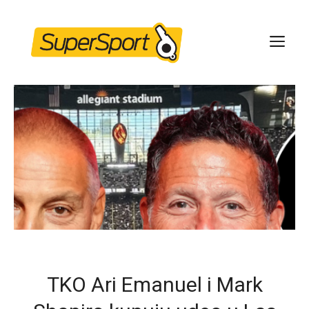
Skip
to
ME
content
TKO Ari Emanuel i Mark