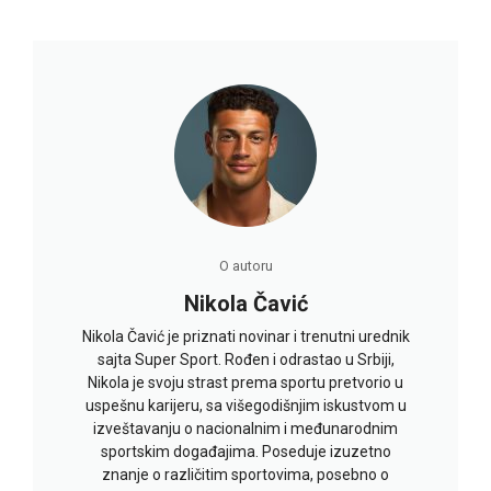
O autoru
Nikola Čavić
Nikola Čavić je priznati novinar i trenutni urednik
sajta Super Sport. Rođen i odrastao u Srbiji,
Nikola je svoju strast prema sportu pretvorio u
uspešnu karijeru, sa višegodišnjim iskustvom u
izveštavanju o nacionalnim i međunarodnim
sportskim događajima. Poseduje izuzetno
znanje o različitim sportovima, posebno o