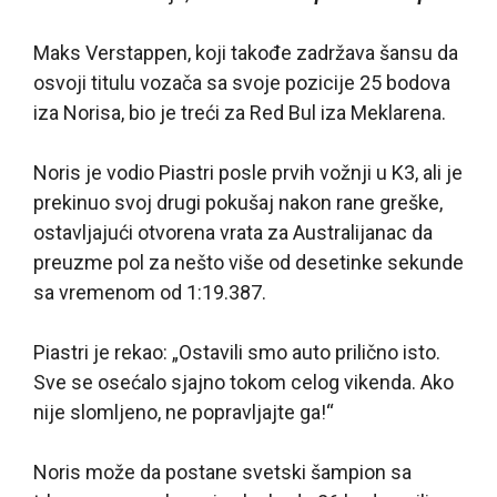
Maks Verstappen, koji takođe zadržava šansu da
osvoji titulu vozača sa svoje pozicije 25 bodova
iza Norisa, bio je treći za Red Bul iza Meklarena.
Noris je vodio Piastri posle prvih vožnji u K3, ali je
prekinuo svoj drugi pokušaj nakon rane greške,
ostavljajući otvorena vrata za Australijanac da
preuzme pol za nešto više od desetinke sekunde
sa vremenom od 1:19.387.
Piastri je rekao: „Ostavili smo auto prilično isto.
Sve se osećalo sjajno tokom celog vikenda. Ako
nije slomljeno, ne popravljajte ga!“
Noris može da postane svetski šampion sa