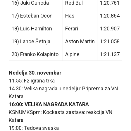
16) Juki Cunoda
Red Bul
1:20.761
17) Esteban Ocon
Has
1:20.864
18) Luis Hamilton
Ferari
1:20.907
19) Lance Šetnja
Aston Martin
1:21.058
20) Franko Kolapinto
Alpine
1:21.137
Nedelja 30. novembar
11.55: F2 igrana trka
14.30: Velika nagrada u nedelju: Priprema za VN
Katara
16:00: VELIKA NAGRADA KATARA
KSNUMKSpm: Kockasta zastava: reakcija VN
Katara
19:00: Tedova sveska