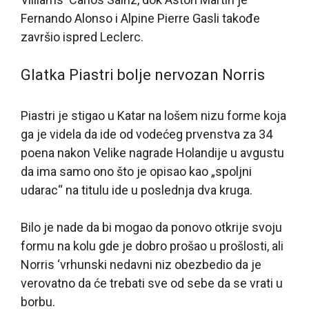
Fernando Alonso i Alpine Pierre Gasli takođe
završio ispred Leclerc.
Glatka Piastri bolje nervozan Norris
Piastri je stigao u Katar na lošem nizu forme koja
ga je videla da ide od vodećeg prvenstva za 34
poena nakon Velike nagrade Holandije u avgustu
da ima samo ono što je opisao kao „spoljni
udarac“ na titulu ide u poslednja dva kruga.
Bilo je nade da bi mogao da ponovo otkrije svoju
formu na kolu gde je dobro prošao u prošlosti, ali
Norris ‘vrhunski nedavni niz obezbedio da je
verovatno da će trebati sve od sebe da se vrati u
borbu.