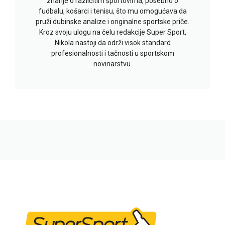
znanje o različitim sportovima, posebno o
fudbalu, košarci i tenisu, što mu omogućava da
pruži dubinske analize i originalne sportske priče.
Kroz svoju ulogu na čelu redakcije Super Sport,
Nikola nastoji da održi visok standard
profesionalnosti i tačnosti u sportskom
novinarstvu.