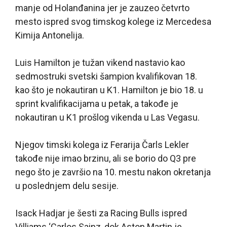
manje od Holanđanina jer je zauzeo četvrto
mesto ispred svog timskog kolege iz Mercedesa
Kimija Antonelija.
Luis Hamilton je tužan vikend nastavio kao
sedmostruki svetski šampion kvalifikovan 18.
kao što je nokautiran u K1. Hamilton je bio 18. u
sprint kvalifikacijama u petak, a takođe je
nokautiran u K1 prošlog vikenda u Las Vegasu.
Njegov timski kolega iz Ferarija Čarls Lekler
takođe nije imao brzinu, ali se borio do Q3 pre
nego što je završio na 10. mestu nakon okretanja
u poslednjem delu sesije.
Isack Hadjar je šesti za Racing Bulls ispred
Villiams ‘Carlos Sainz, dok Aston Martin je