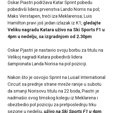
Oskar Piastri podržava Katar Sprint pobedu
pobedivši lidera prvenstva Lando Norris na pol;
Maks Verstapen, treći iza Meklarensa; Luis
Hamilton pravi još jedan izlazak iz K1;
gledajte
Veliku nagradu Katara uživo na Ski Sports F1 u
4pm u nedelju, sa izgradnjom od 2.30pm
Oskar Pjastri je nastavio svoju borbu za titulu na
Velikoj nagradi Katara pobedivši lidera
šampionata Landa Norisa na pol poziciji.
Nakon što je osvojio Sprint na Lusail International
Circuit sa prednje strane mreže ranije u subotu
da smanji Norisovu titulu na 22 boda, Piastri je
nadmašio svog timskog kolegu iz Meklarena i
obezbedio pol poziciju za pretposlednju trku
sezone u nedelju,
uživo na Ski Sports F1 u 4pm
.