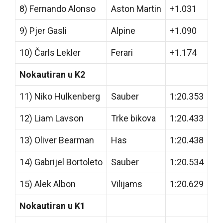
8) Fernando Alonso
Aston Martin
+1.031
9) Pjer Gasli
Alpine
+1.090
10) Čarls Lekler
Ferari
+1.174
Nokautiran u K2
11) Niko Hulkenberg
Sauber
1:20.353
12) Liam Lavson
Trke bikova
1:20.433
13) Oliver Bearman
Has
1:20.438
14) Gabrijel Bortoleto
Sauber
1:20.534
15) Alek Albon
Vilijams
1:20.629
Nokautiran u K1