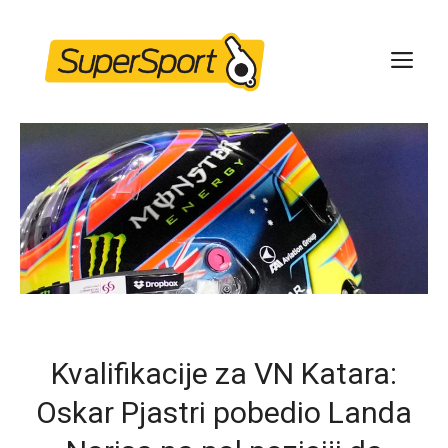
Skip
to
ME
content
Kvalifikacije za VN Katara:
Oskar Pjastri pobedio Landa