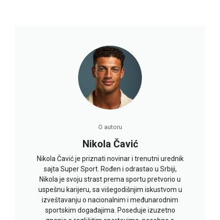
O autoru
Nikola Čavić
Nikola Čavić je priznati novinar i trenutni urednik
sajta Super Sport. Rođen i odrastao u Srbiji,
Nikola je svoju strast prema sportu pretvorio u
uspešnu karijeru, sa višegodišnjim iskustvom u
izveštavanju o nacionalnim i međunarodnim
sportskim događajima. Poseduje izuzetno