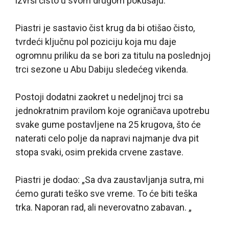
izvrši čisto u svom drugom pokušaju.
Piastri je sastavio čist krug da bi otišao čisto,
tvrdeći ključnu pol poziciju koja mu daje
ogromnu priliku da se bori za titulu na poslednjoj
trci sezone u Abu Dabiju sledećeg vikenda.
Postoji dodatni zaokret u nedeljnoj trci sa
jednokratnim pravilom koje ograničava upotrebu
svake gume postavljene na 25 krugova, što će
naterati celo polje da napravi najmanje dva pit
stopa svaki, osim prekida crvene zastave.
Piastri je dodao: „Sa dva zaustavljanja sutra, mi
ćemo gurati teško sve vreme. To će biti teška
trka. Naporan rad, ali neverovatno zabavan. „