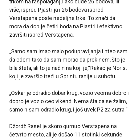
trkom na raspolaganju ako bude 26 bodova, ili
više, ispred Pjastrija i 25 bodova ispred
Verstapena posle nedeljne trke. To znači da
mora da dobije četiri boda na Piastri i efektivno
završiti ispred Verstapena.
„Samo sam imao malo podupravljanja i hteo sam
da odem tako da sam morao da prekinem, što je
bila šteta, ali to je način na koji je,“Rekao je Noris,
koji je završio treći u Sprintu ranije u subotu.
„Oskar je odradio dobar krug, vozio veoma dobro i
dobro je vozio ceo vikend. Nema šta da se žalim,
samo nisam odradio krug, i još uvek P2 za sutra.“
Džordž Rasel je skoro gurnuo Verstapena na
četvrto mesto, ali je došao 11 stotinki sekunde