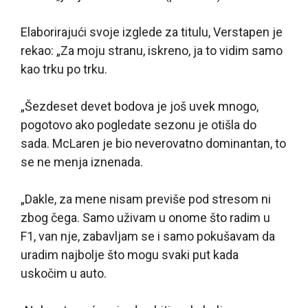
Elaborirajući svoje izglede za titulu, Verstapen je
rekao: „Za moju stranu, iskreno, ja to vidim samo
kao trku po trku.
„Šezdeset devet bodova je još uvek mnogo,
pogotovo ako pogledate sezonu je otišla do
sada. McLaren je bio neverovatno dominantan, to
se ne menja iznenada.
„Dakle, za mene nisam previše pod stresom ni
zbog čega. Samo uživam u onome što radim u
F1, van nje, zabavljam se i samo pokušavam da
uradim najbolje što mogu svaki put kada
uskočim u auto.