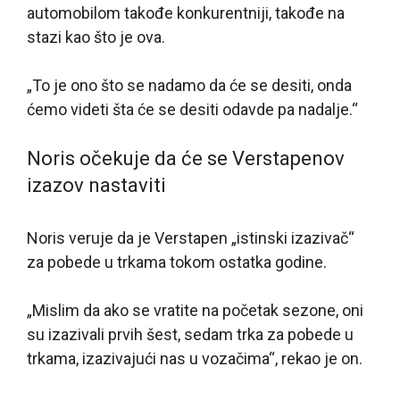
automobilom takođe konkurentniji, takođe na
stazi kao što je ova.
„To je ono što se nadamo da će se desiti, onda
ćemo videti šta će se desiti odavde pa nadalje.“
Noris očekuje da će se Verstapenov
izazov nastaviti
Noris veruje da je Verstapen „istinski izazivač“
za pobede u trkama tokom ostatka godine.
„Mislim da ako se vratite na početak sezone, oni
su izazivali prvih šest, sedam trka za pobede u
trkama, izazivajući nas u vozačima“, rekao je on.