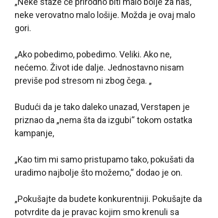
„Neke staze će prirodno biti malo bolje za nas,
neke verovatno malo lošije. Možda je ovaj malo
gori.
„Ako pobedimo, pobedimo. Veliki. Ako ne,
nećemo. Život ide dalje. Jednostavno nisam
previše pod stresom ni zbog čega. „
Budući da je tako daleko unazad, Verstapen je
priznao da „nema šta da izgubi“ tokom ostatka
kampanje,
„Kao tim mi samo pristupamo tako, pokušati da
uradimo najbolje što možemo,“ dodao je on.
„Pokušajte da budete konkurentniji. Pokušajte da
potvrdite da je pravac kojim smo krenuli sa