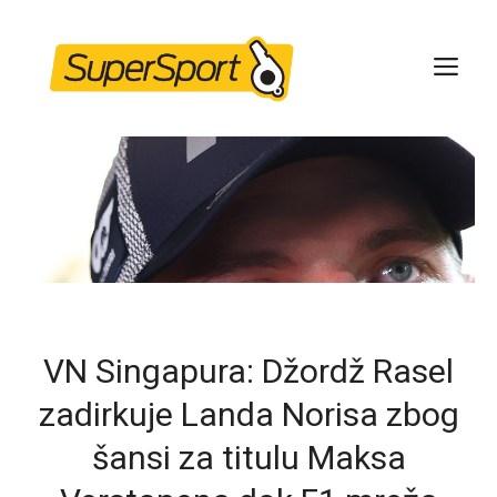
Skip
to
ME
content
VN Singapura: Džordž Rasel
zadirkuje Landa Norisa zbog
šansi za titulu Maksa