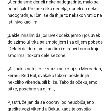
„A onda smo doneli neke nadogradnje, malo se
poboljšali. Pre nekoliko nedelja, doneli su neke
nadogradnje, i čini se da ih je to nekako vratilo na
isti nivo kao i mi.
„Dakle, mislim da još uvek očekujemo i još uvek
dolazimo uI trka sa ambicijom i sa ciljem pobede
i želeći da dominira kao tim i nastavi formu koju
smo imali tokom cele sezone.
„Ali ipak, znate, to je staza na kojoj su Mercedes,
Ferari i Red Bul, svakako tokom poslednjih
nekoliko vikenda, bili bliže. Tako da očekujemo
bitke, posebno sa njim. „
Pjastri, željan da se oporavi od neuobičajeno
greške vozi vikend u Bakuu kada je osvojio