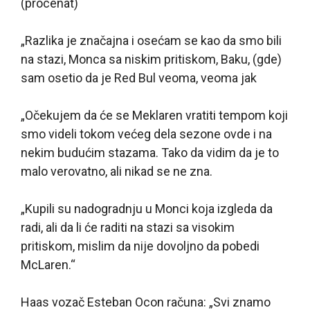
(procenat)
„Razlika je značajna i osećam se kao da smo bili
na stazi, Monca sa niskim pritiskom, Baku, (gde)
sam osetio da je Red Bul veoma, veoma jak
„Očekujem da će se Meklaren vratiti tempom koji
smo videli tokom većeg dela sezone ovde i na
nekim budućim stazama. Tako da vidim da je to
malo verovatno, ali nikad se ne zna.
„Kupili su nadogradnju u Monci koja izgleda da
radi, ali da li će raditi na stazi sa visokim
pritiskom, mislim da nije dovoljno da pobedi
McLaren.“
Haas vozač Esteban Ocon računa: „Svi znamo