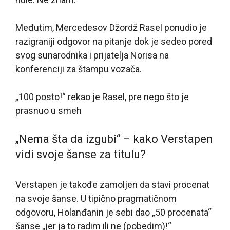
Međutim, Mercedesov Džordž Rasel ponudio je
razigraniji odgovor na pitanje dok je sedeo pored
svog sunarodnika i prijatelja Norisa na
konferenciji za štampu vozača.
„100 posto!“ rekao je Rasel, pre nego što je
prasnuo u smeh
„Nema šta da izgubi“ – kako Verstapen
vidi svoje šanse za titulu?
Verstapen je takođe zamoljen da stavi procenat
na svoje šanse. U tipično pragmatičnom
odgovoru, Holanđanin je sebi dao „50 procenata“
šanse „jer ja to radim ili ne (pobedim)!“