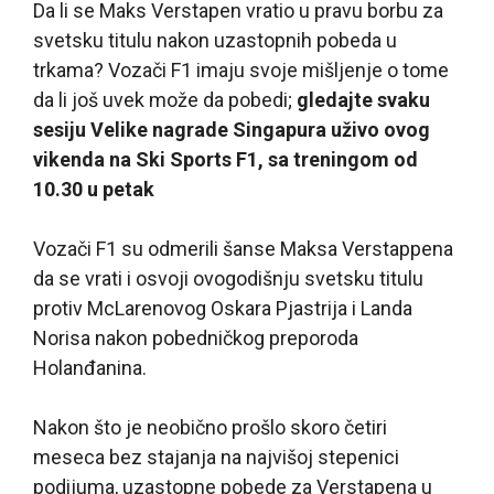
Da li se Maks Verstapen vratio u pravu borbu za
svetsku titulu nakon uzastopnih pobeda u
trkama? Vozači F1 imaju svoje mišljenje o tome
da li još uvek može da pobedi;
gledajte svaku
sesiju Velike nagrade Singapura uživo ovog
vikenda na Ski Sports F1, sa treningom od
10.30 u petak
Vozači F1 su odmerili šanse Maksa Verstappena
da se vrati i osvoji ovogodišnju svetsku titulu
protiv McLarenovog Oskara Pjastrija i Landa
Norisa nakon pobedničkog preporoda
Holanđanina.
Nakon što je neobično prošlo skoro četiri
meseca bez stajanja na najvišoj stepenici
podijuma, uzastopne pobede za Verstapena u