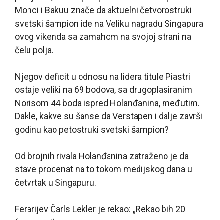
Monci i Bakuu znače da aktuelni četvorostruki
svetski šampion ide na Veliku nagradu Singapura
ovog vikenda sa zamahom na svojoj strani na
čelu polja.
Njegov deficit u odnosu na lidera titule Piastri
ostaje veliki na 69 bodova, sa drugoplasiranim
Norisom 44 boda ispred Holanđanina, međutim.
Dakle, kakve su šanse da Verstapen i dalje završi
godinu kao petostruki svetski šampion?
Od brojnih rivala Holanđanina zatraženo je da
stave procenat na to tokom medijskog dana u
četvrtak u Singapuru.
Ferarijev Čarls Lekler je rekao: „Rekao bih 20