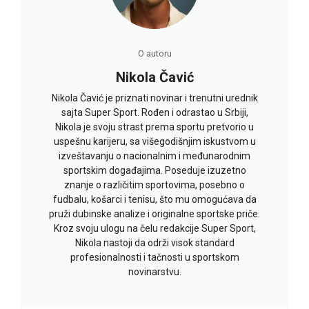
O autoru
Nikola Čavić
Nikola Čavić je priznati novinar i trenutni urednik
sajta Super Sport. Rođen i odrastao u Srbiji,
Nikola je svoju strast prema sportu pretvorio u
uspešnu karijeru, sa višegodišnjim iskustvom u
izveštavanju o nacionalnim i međunarodnim
sportskim događajima. Poseduje izuzetno
znanje o različitim sportovima, posebno o
fudbalu, košarci i tenisu, što mu omogućava da
pruži dubinske analize i originalne sportske priče.
Kroz svoju ulogu na čelu redakcije Super Sport,
Nikola nastoji da održi visok standard
profesionalnosti i tačnosti u sportskom
novinarstvu.