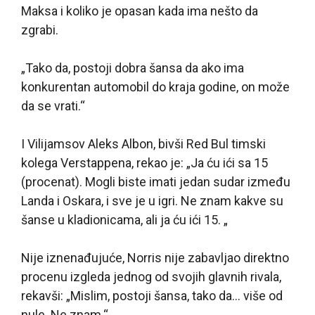
Maksa i koliko je opasan kada ima nešto da
zgrabi.
„Tako da, postoji dobra šansa da ako ima
konkurentan automobil do kraja godine, on može
da se vrati.“
I Vilijamsov Aleks Albon, bivši Red Bul timski
kolega Verstappena, rekao je: „Ja ću ići sa 15
(procenat). Mogli biste imati jedan sudar između
Landa i Oskara, i sve je u igri. Ne znam kakve su
šanse u kladionicama, ali ja ću ići 15. „
Nije iznenađujuće, Norris nije zabavljao direktno
procenu izgleda jednog od svojih glavnih rivala,
rekavši: „Mislim, postoji šansa, tako da… više od
nule. Ne znam.“