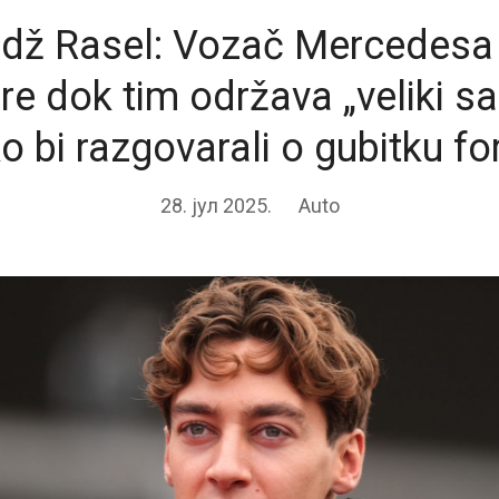
dž Rasel: Vozač Mercedesa 
e dok tim održava „veliki s
o bi razgovarali o gubitku f
28. јул 2025.
Auto