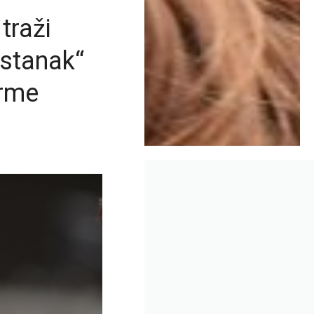
traži
astanak“
orme