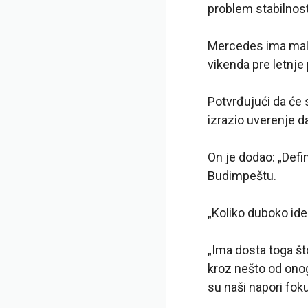
problem stabilnost
Mercedes ima mal
vikenda pre letnje
Potvrđujući da će 
izrazio uverenje 
On je dodao: „Def
Budimpeštu.
„Koliko duboko ide
„Ima dosta toga š
kroz nešto od ono
su naši napori foku