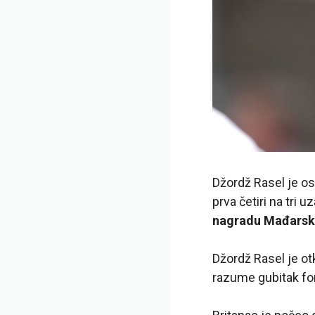
Džordž Rasel je os
prva četiri na tri
nagradu Mađarske
Džordž Rasel je ot
razume gubitak fo