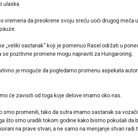
i ulaska
o vremena da preokrene svoju sreću uoči drugog meča 
 pauze.
se „veliki sastanak“ koji je pomenuo Rasel održati u poned
da se pozitivne promene mogu napraviti za Hungaroring.
initivno je moguće da pogledamo promenu aspekata auto
mo će zavisiti od toga koje delove imamo oko nas.
to smo promenili, tako da sutra imamo sastanak sa voza
ga što smo uradili tokom godine kako bismo pokušali da 
sirani na prave stvari, a ne samo na menjanje stvari radi t