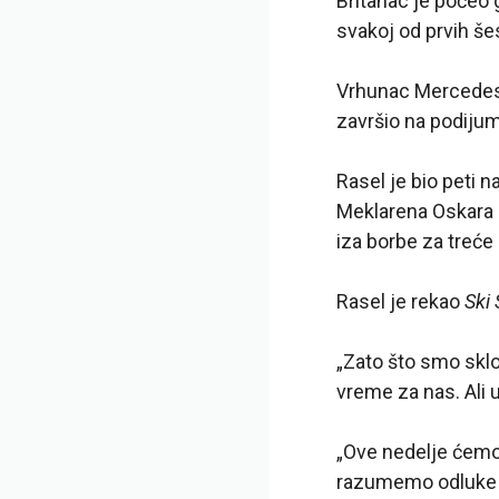
Britanac je počeo g
svakoj od prvih šes
Vrhunac Mercedeso
završio na podijumu
Rasel je bio peti n
Meklarena Oskara P
iza borbe za treće
Rasel je rekao
Ski
„Zato što smo sklo
vreme za nas. Ali
„Ove nedelje ćemo 
razumemo odluke ko