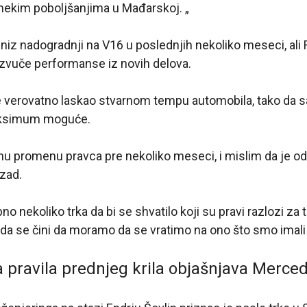
nekim poboljšanjima u Mađarskoj. „
iz nadogradnji na V16 u poslednjih nekoliko meseci, ali 
izvuče performanse iz novih delova.
je verovatno laskao stvarnom tempu automobila, tako da
aksimum moguće.
nu promenu pravca pre nekoliko meseci, i mislim da je od
azad.
o nekoliko trka da bi se shvatilo koji su pravi razlozi za 
e da se čini da moramo da se vratimo na ono što smo imali 
 pravila prednjeg krila objašnjava Merce