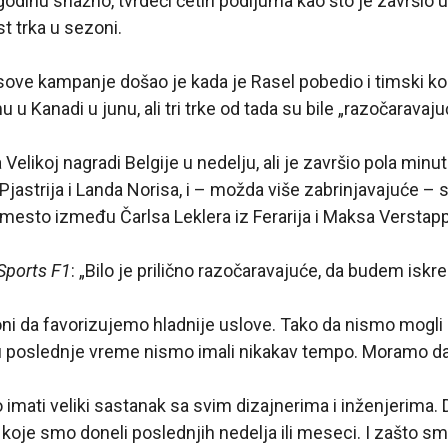
odinu snažno, tvrdeći četiri podijuma kao što je završio u
t trka u sezoni.
ve kampanje došao je kada je Rasel pobedio i timski kol
 u Kanadi u junu, ali tri trke od tada su bile „razočaravaju
a Velikoj nagradi Belgije u nedelju, ali je završio pola min
jastrija i Landa Norisa, i – možda više zabrinjavajuće –
 mesto između Čarlsa Leklera iz Ferarija i Maksa Verstap
 Sports F1
: „Bilo je prilično razočaravajuće, da budem iskre
ni da favorizujemo hladnije uslove. Tako da nismo mogli 
 u poslednje vreme nismo imali nikakav tempo. Moramo d
imati veliki sastanak sa svim dizajnerima i inženjerima.
je smo doneli poslednjih nedelja ili meseci. I zašto smo