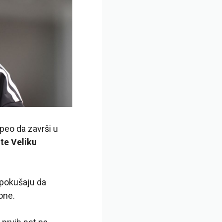
peo da završi u
te Veliku
 pokušaju da
one.