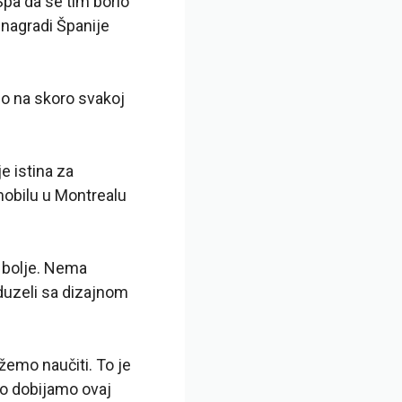
Spa da se tim borio
 nagradi Španije
dio na skoro svakoj
e istina za
omobilu u Montrealu
o bolje. Nema
duzeli sa dizajnom
žemo naučiti. To je
to dobijamo ovaj