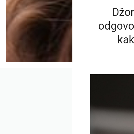
Džor
odgovor
kak