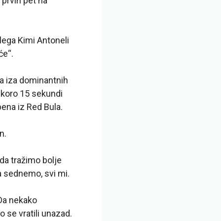
 prvih pet na
ega Kimi Antoneli
će“.
uta iza dominantnih
 skoro 15 sekundi
pena iz Red Bula.
n.
da tražimo bolje
a sednemo, svi mi.
 Da nekako
 se vratili unazad.