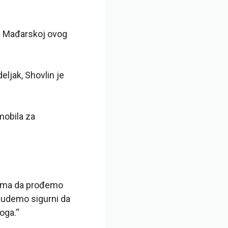
u Mađarskoj ovog
eljak, Shovlin je
mobila za
čima da prođemo
budemo sigurni da
oga.“