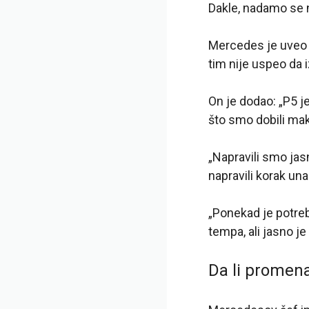
Dakle, nadamo se 
Mercedes je uveo n
tim nije uspeo da 
On je dodao: „P5 
što smo dobili m
„Napravili smo jas
napravili korak un
„Ponekad je potrebn
tempa, ali jasno j
Da li promena