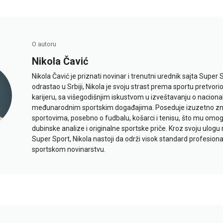
O autoru
Nikola Čavić
Nikola Čavić je priznati novinar i trenutni urednik sajta Super 
odrastao u Srbiji, Nikola je svoju strast prema sportu pretvor
karijeru, sa višegodišnjim iskustvom u izveštavanju o naciona
međunarodnim sportskim događajima. Poseduje izuzetno znan
sportovima, posebno o fudbalu, košarci i tenisu, što mu omo
dubinske analize i originalne sportske priče. Kroz svoju ulogu 
Super Sport, Nikola nastoji da održi visok standard profesional
sportskom novinarstvu.