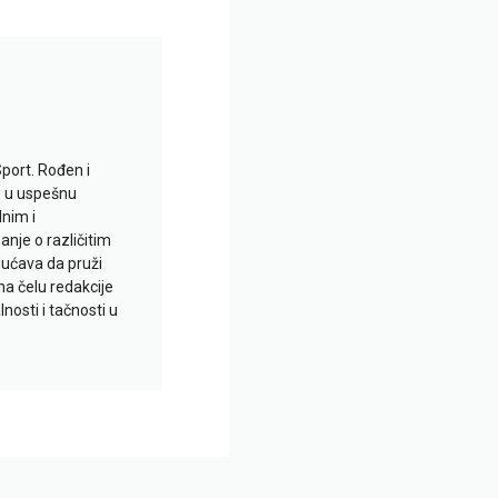
Sport. Rođen i
io u uspešnu
lnim i
je o različitim
gućava da pruži
na čelu redakcije
nosti i tačnosti u