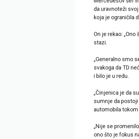
Mercedesov šef inž
da uravnoteži svoj
koja je ograničila 
On je rekao: „Ono š
stazi.
„Generalno smo se b
svakoga da TD neće
i bilo je u redu.
„Činjenica je da s
sumnje da postoji
automobila tokom 
„Nije se promenilo
ono što je fokus n