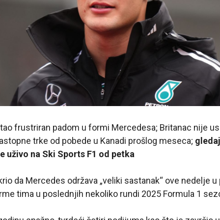
tao frustriran padom u formi Mercedesa; Britanac nije us
 uzastopne trke od pobede u Kanadi prošlog meseca;
gledaj
 uživo na Ski Sports F1 od petka
krio da Mercedes održava „veliki sastanak“ ove nedelje u
rme tima u poslednjih nekoliko rundi 2025 Formula 1 sez