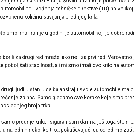
enjeringa na stazi Endrju Šovlin priznao je posle trke u 
 automobil od uvođenja tehničke direktive (TD) na Velikoj
dozvoljenu količinu savijanja prednjeg krila.
to smo imali ranije u godini je automobil koji je dobro ra
orili za drugi red mreže, ako ne i za prvi red. Verovatno j
 poboljšati stabilnost, ali mi smo imali ovo krilo na aut
u drugi ljudi u stanju da balansiraju svoje automobile mal
 rešenje za nas. Samo gledamo sve korake koje smo pre
poslednjeg broja trka.
 samo prednje krilo, i siguran sam da ima još toga što mo
a u narednih nekoliko trka, pokušavajući da odredimo zaš