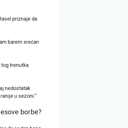
Rasel priznaje da
 sam barem srećan
 tog trenutka
taj nedostatak
ranije u sezoni.“
desove borbe?