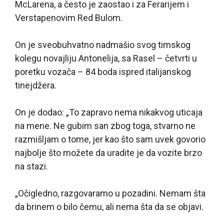
McLarena, a često je zaostao i za Ferarijem i
Verstapenovim Red Bulom.
On je sveobuhvatno nadmašio svog timskog
kolegu novajliju Antonelija, sa Rasel – četvrti u
poretku vozača – 84 boda ispred italijanskog
tinejdžera.
On je dodao: „To zapravo nema nikakvog uticaja
na mene. Ne gubim san zbog toga, stvarno ne
razmišljam o tome, jer kao što sam uvek govorio
najbolje što možete da uradite je da vozite brzo
na stazi.
„Očigledno, razgovaramo u pozadini. Nemam šta
da brinem o bilo čemu, ali nema šta da se objavi.