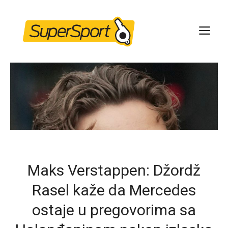
Skip
to
ME
content
Maks Verstappen: Džordž
Rasel kaže da Mercedes
ostaje u pregovorima sa