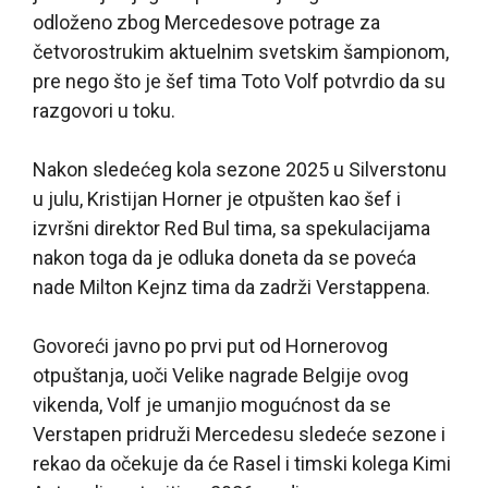
odloženo zbog Mercedesove potrage za
četvorostrukim aktuelnim svetskim šampionom,
pre nego što je šef tima Toto Volf potvrdio da su
razgovori u toku.
Nakon sledećeg kola sezone 2025 u Silverstonu
u julu, Kristijan Horner je otpušten kao šef i
izvršni direktor Red Bul tima, sa spekulacijama
nakon toga da je odluka doneta da se poveća
nade Milton Kejnz tima da zadrži Verstappena.
Govoreći javno po prvi put od Hornerovog
otpuštanja, uoči Velike nagrade Belgije ovog
vikenda, Volf je umanjio mogućnost da se
Verstapen pridruži Mercedesu sledeće sezone i
rekao da očekuje da će Rasel i timski kolega Kimi