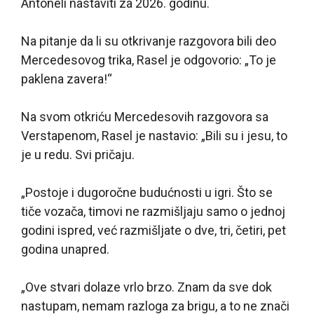
Antoneli nastaviti za 2026. godinu.
Na pitanje da li su otkrivanje razgovora bili deo
Mercedesovog trika, Rasel je odgovorio: „To je
paklena zavera!“
Na svom otkriću Mercedesovih razgovora sa
Verstapenom, Rasel je nastavio: „Bili su i jesu, to
je u redu. Svi pričaju.
„Postoje i dugoročne budućnosti u igri. Što se
tiče vozača, timovi ne razmišljaju samo o jednoj
godini ispred, već razmišljate o dve, tri, četiri, pet
godina unapred.
„Ove stvari dolaze vrlo brzo. Znam da sve dok
nastupam, nemam razloga za brigu, a to ne znači