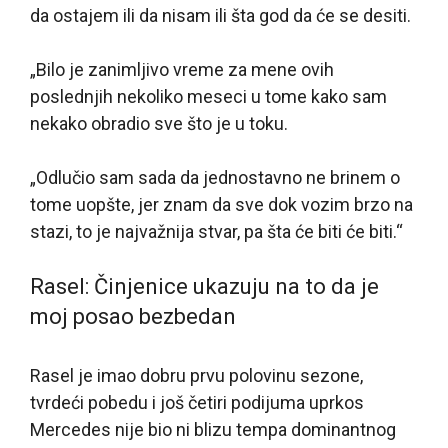
da ostajem ili da nisam ili šta god da će se desiti.
„Bilo je zanimljivo vreme za mene ovih
poslednjih nekoliko meseci u tome kako sam
nekako obradio sve što je u toku.
„Odlučio sam sada da jednostavno ne brinem o
tome uopšte, jer znam da sve dok vozim brzo na
stazi, to je najvažnija stvar, pa šta će biti će biti.“
Rasel: Činjenice ukazuju na to da je
moj posao bezbedan
Rasel je imao dobru prvu polovinu sezone,
tvrdeći pobedu i još četiri podijuma uprkos
Mercedes nije bio ni blizu tempa dominantnog