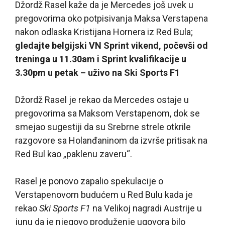
Džordž Rasel kaže da je Mercedes još uvek u
pregovorima oko potpisivanja Maksa Verstapena
nakon odlaska Kristijana Hornera iz Red Bula;
gledajte belgijski VN Sprint vikend, počevši od
treninga u 11.30am i Sprint kvalifikacije u
3.30pm u petak – uživo na Ski Sports F1
Džordž Rasel je rekao da Mercedes ostaje u
pregovorima sa Maksom Verstapenom, dok se
smejao sugestiji da su Srebrne strele otkrile
razgovore sa Holanđaninom da izvrše pritisak na
Red Bul kao „paklenu zaveru“.
Rasel je ponovo zapalio spekulacije o
Verstapenovom budućem u Red Bulu kada je
rekao
Ski Sports F1
na Velikoj nagradi Austrije u
junu da je njegovo produženje ugovora bilo