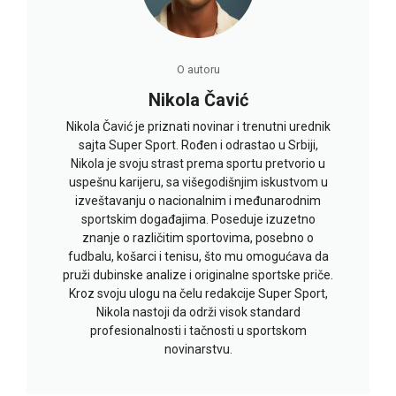
O autoru
Nikola Čavić
Nikola Čavić je priznati novinar i trenutni urednik
sajta Super Sport. Rođen i odrastao u Srbiji,
Nikola je svoju strast prema sportu pretvorio u
uspešnu karijeru, sa višegodišnjim iskustvom u
izveštavanju o nacionalnim i međunarodnim
sportskim događajima. Poseduje izuzetno
znanje o različitim sportovima, posebno o
fudbalu, košarci i tenisu, što mu omogućava da
pruži dubinske analize i originalne sportske priče.
Kroz svoju ulogu na čelu redakcije Super Sport,
Nikola nastoji da održi visok standard
profesionalnosti i tačnosti u sportskom
novinarstvu.