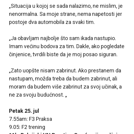
„Situacija u kojoj se sada nalazimo, ne mislim, je
nenormalna. Sa moje strane, nema napetosti jer
postoje dva automobila za svaki tim.
„Ja obavljam najbolje što sam ikada nastupio.
Imam većinu bodova za tim. Dakle, ako pogledate
činjenice, tvrdili biste da je moj posao siguran.
„Zato uopšte nisam zabrinut. Ako prestanem da
nastupam, možda treba da budem zabrinut, ali
moram da budem više zabrinut za svoj učinak, a
ne za svoju budućnost. „
Petak 25. jul
7.55am: F3 Praksa
9.05: F2 trening