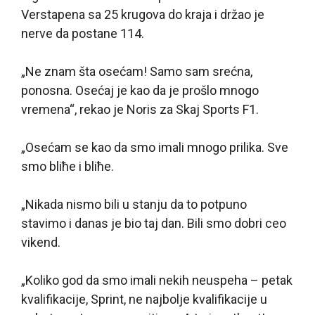
Verstapena sa 25 krugova do kraja i držao je
nerve da postane 114.
„Ne znam šta osećam! Samo sam srećna,
ponosna. Osećaj je kao da je prošlo mnogo
vremena“, rekao je Noris za Skaj Sports F1.
„Osećam se kao da smo imali mnogo prilika. Sve
smo bliћe i bliћe.
„Nikada nismo bili u stanju da to potpuno
stavimo i danas je bio taj dan. Bili smo dobri ceo
vikend.
„Koliko god da smo imali nekih neuspeha – petak
kvalifikacije, Sprint, ne najbolje kvalifikacije u