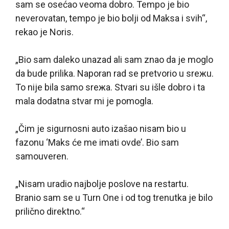
sam se osećao veoma dobro. Tempo je bio
neverovatan, tempo je bio bolji od Maksa i svih“,
rekao je Noris.
„Bio sam daleko unazad ali sam znao da je moglo
da bude prilika. Naporan rad se pretvorio u sreжu.
To nije bila samo sreжa. Stvari su išle dobro i ta
mala dodatna stvar mi je pomogla.
„Čim je sigurnosni auto izašao nisam bio u
fazonu ‘Maks će me imati ovde’. Bio sam
samouveren.
„Nisam uradio najbolje poslove na restartu.
Branio sam se u Turn One i od tog trenutka je bilo
prilično direktno.“