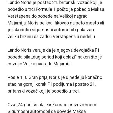
Lando Noris je postao 21. britanski vozač koji je
pobedio u trci Formule 1 pošto je pobedio Maksa
Verstapena do pobede na Velikoj nagradi
Majamija: Noris se kvalifikovao na peto mesto ali
je iskoristio sigurnosni automobil i pokazao
veliku brzinu da zadrži Verstapena u nedelju
Lando Noris veruje da je njegova devojačka F1
pobeda bila „dug period koji dolazi“ nakon što je
osvojio Veliku nagradu Majamija.
Posle 110 Gran prija, Noris je u nedelju konačno
stao na gornji korak F1 podijuma i postao 21.
britanski vozač koji je pobedio u trci.
Ovaj 24-godišnjak je iskoristio pravovremeni
Sigurnosni automobil da povede Maksa