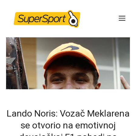
Skip
to
ME
content
Lando Noris: Vozač Meklarena
se otvorio na emotivnoj