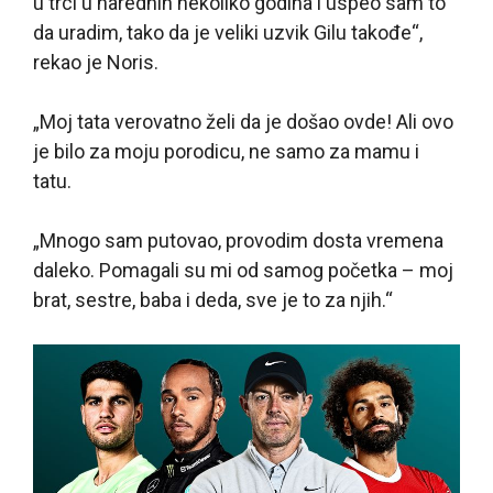
u trci u narednih nekoliko godina i uspeo sam to
da uradim, tako da je veliki uzvik Gilu takođe“,
rekao je Noris.
„Moj tata verovatno želi da je došao ovde! Ali ovo
je bilo za moju porodicu, ne samo za mamu i
tatu.
„Mnogo sam putovao, provodim dosta vremena
daleko. Pomagali su mi od samog početka – moj
brat, sestre, baba i deda, sve je to za njih.“