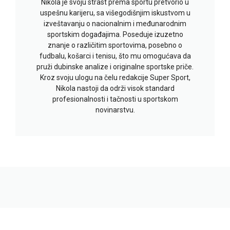
Nikola je svoju strast prema sportu pretvorio u
uspešnu karijeru, sa višegodišnjim iskustvom u
izveštavanju o nacionalnim i međunarodnim
sportskim događajima. Poseduje izuzetno
znanje o različitim sportovima, posebno o
fudbalu, košarci i tenisu, što mu omogućava da
pruži dubinske analize i originalne sportske priče.
Kroz svoju ulogu na čelu redakcije Super Sport,
Nikola nastoji da održi visok standard
profesionalnosti i tačnosti u sportskom
novinarstvu.