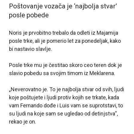
Poštovanje vozača je ‘najbolja stvar’
posle pobede
Noris je prvobitno trebalo da odleti iz Majamija
posle trke, ali je pomerio let za ponedeljak, kako
bi nastavio slavlje.
Posle trke mu je čestitao skoro ceo teren dok je
slavio pobedu sa svojim timom iz Meklarena.
„Neverovatno je. To je najbolja stvar od svih, ljudi
koje poštujete i ljudi protiv kojih se trkate, kada
vam Fernando dođe i Luis vam se suprotstavi, to
su ljudi na koje sam se ugledao od detinjstva“,
rekao je on.