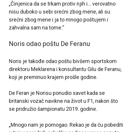
„Činjenica da se trkam protiv njih i… verovatno
nisu duboko u sebi srećni zbog mene, ali su
srećni zbog mene i ja to mnogo poštujem i
zahvalna sam na tome.“
Noris odao poštu De Feranu
Noris je takođe odao poštu bivšem sportskom
direktoru Meklarena i konsultantu Gilu de Feranu,
koji je preminuo krajem prošle godine.
De Feran je Norisu ponudio savet kada se
britanski vozač navikne na život u F1, nakon što
se pridružio šampionatu 2019. godine.
„Mnogo nam je pomogao. Rekao je da ću pobediti