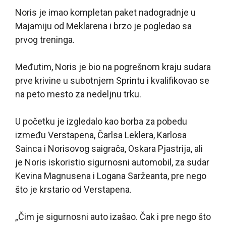
Noris je imao kompletan paket nadogradnje u
Majamiju od Meklarena i brzo je pogledao sa
prvog treninga.
Međutim, Noris je bio na pogrešnom kraju sudara
prve krivine u subotnjem Sprintu i kvalifikovao se
na peto mesto za nedeljnu trku.
U početku je izgledalo kao borba za pobedu
između Verstapena, Čarlsa Leklera, Karlosa
Sainca i Norisovog saigrača, Oskara Pjastrija, ali
je Noris iskoristio sigurnosni automobil, za sudar
Kevina Magnusena i Logana Saržeanta, pre nego
što je krstario od Verstapena.
„Čim je sigurnosni auto izašao. Čak i pre nego što