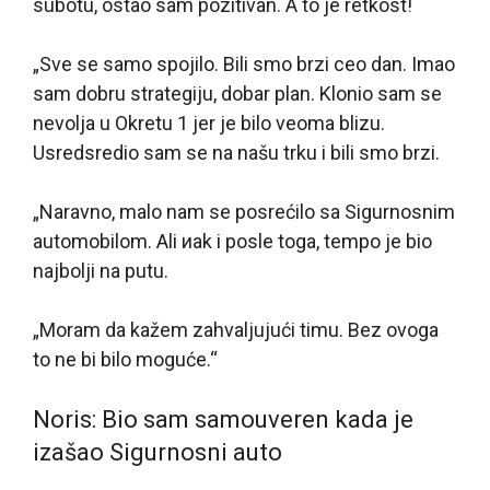
subotu, ostao sam pozitivan. A to je retkost!
„Sve se samo spojilo. Bili smo brzi ceo dan. Imao
sam dobru strategiju, dobar plan. Klonio sam se
nevolja u Okretu 1 jer je bilo veoma blizu.
Usredsredio sam se na našu trku i bili smo brzi.
„Naravno, malo nam se posrećilo sa Sigurnosnim
automobilom. Ali иak i posle toga, tempo je bio
najbolji na putu.
„Moram da kažem zahvaljujući timu. Bez ovoga
to ne bi bilo moguće.“
Noris: Bio sam samouveren kada je
izašao Sigurnosni auto