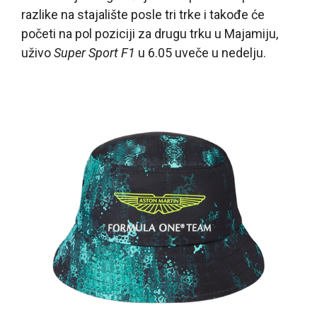
razlike na stajalište posle tri trke i takođe će
početi na pol poziciji za drugu trku u Majamiju,
uživo
Super Sport F1
u 6.05 uveče u nedelju.