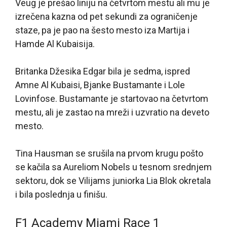
Veug je prešao liniju na četvrtom mestu ali mu je
izrečena kazna od pet sekundi za ograničenje
staze, pa je pao na šesto mesto iza Martija i
Hamde Al Kubaisija.
Britanka Džesika Edgar bila je sedma, ispred
Amne Al Kubaisi, Bjanke Bustamante i Lole
Lovinfose. Bustamante je startovao na četvrtom
mestu, ali je zastao na mreži i uzvratio na deveto
mesto.
Tina Hausman se srušila na prvom krugu pošto
se kačila sa Aureliom Nobels u tesnom srednjem
sektoru, dok se Vilijams juniorka Lia Blok okretala
i bila poslednja u finišu.
F1 Academy Miami Race 1