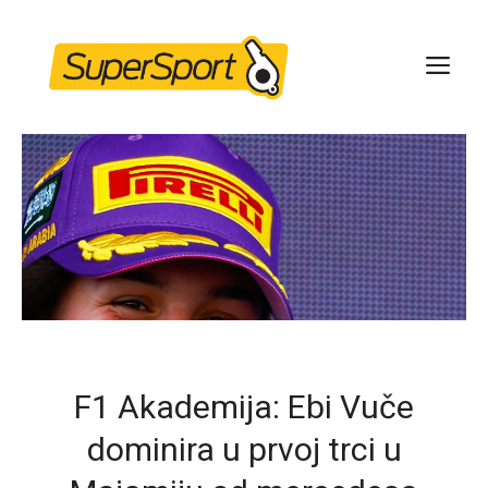
Skip
to
ME
content
F1 Akademija: Ebi Vuče
dominira u prvoj trci u