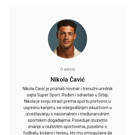
O autoru
Nikola Čavić
Nikola Čavić je priznati novinar i trenutni urednik
sajta Super Sport. Rođen i odrastao u Srbiji,
Nikola je svoju strast prema sportu pretvorio u
uspešnu karijeru, sa višegodišnjim iskustvom u
izveštavanju o nacionalnim i međunarodnim
sportskim događajima. Poseduje izuzetno
znanje o različitim sportovima, posebno o
fudbalu, košarci i tenisu, što mu omogućava da