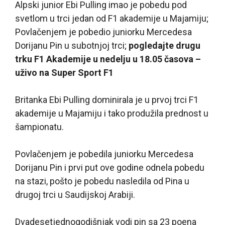
Alpski junior Ebi Pulling imao je pobedu pod
svetlom u trci jedan od F1 akademije u Majamiju;
Povlačenjem je pobedio juniorku Mercedesa
Dorijanu Pin u subotnjoj trci;
pogledajte drugu
trku F1 Akademije u nedelju u 18.05 časova –
uživo na Super Sport F1
Britanka Ebi Pulling dominirala je u prvoj trci F1
akademije u Majamiju i tako produžila prednost u
šampionatu.
Povlačenjem je pobedila juniorku Mercedesa
Dorijanu Pin i prvi put ove godine odnela pobedu
na stazi, pošto je pobedu nasledila od Pina u
drugoj trci u Saudijskoj Arabiji.
Dvadesetjednogodišnjak vodi pin sa 23 poena