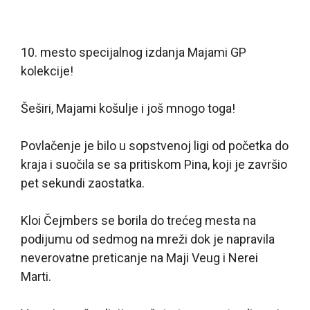
10. mesto specijalnog izdanja Majami GP
kolekcije!
Šeširi, Majami košulje i još mnogo toga!
Povlačenje je bilo u sopstvenoj ligi od početka do
kraja i suočila se sa pritiskom Pina, koji je završio
pet sekundi zaostatka.
Kloi Čejmbers se borila do trećeg mesta na
podijumu od sedmog na mreži dok je napravila
neverovatne preticanje na Maji Veug i Nerei
Marti.