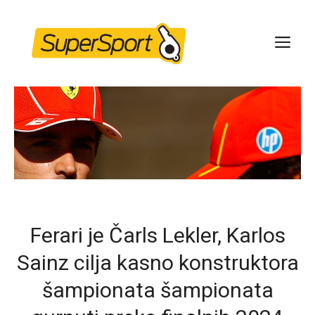
Skip
to
ME
content
Ferari je Čarls Lekler, Karlos
Sainz cilja kasno konstruktora
šampionata šampionata