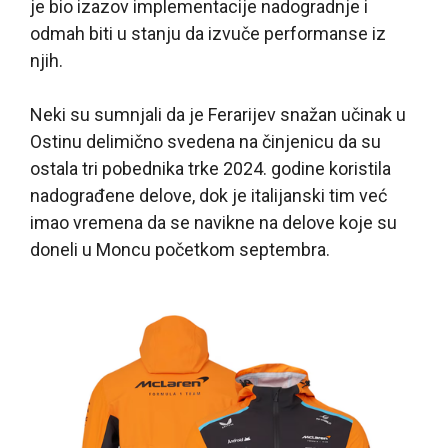
je bio izazov implementacije nadogradnje i
odmah biti u stanju da izvuče performanse iz
njih.
Neki su sumnjali da je Ferarijev snažan učinak u
Ostinu delimično svedena na činjenicu da su
ostala tri pobednika trke 2024. godine koristila
nadograđene delove, dok je italijanski tim već
imao vremena da se navikne na delove koje su
doneli u Moncu početkom septembra.