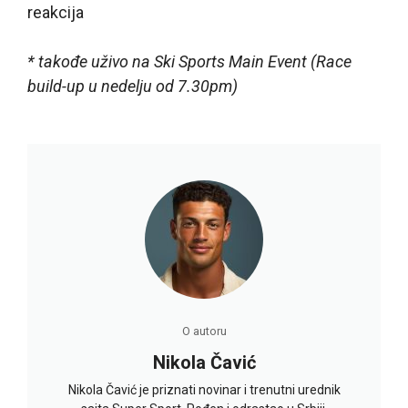
reakcija
* takođe uživo na Ski Sports Main Event (Race
build-up u nedelju od 7.30pm)
O autoru
Nikola Čavić
Nikola Čavić je priznati novinar i trenutni urednik