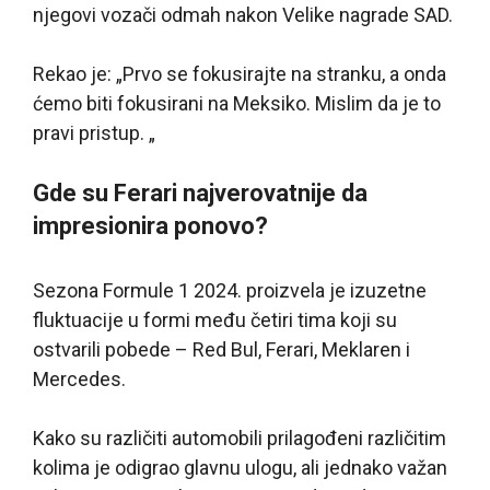
njegovi vozači odmah nakon Velike nagrade SAD.
Rekao je: „Prvo se fokusirajte na stranku, a onda
ćemo biti fokusirani na Meksiko. Mislim da je to
pravi pristup. „
Gde su Ferari najverovatnije da
impresionira ponovo?
Sezona Formule 1 2024. proizvela je izuzetne
fluktuacije u formi među četiri tima koji su
ostvarili pobede – Red Bul, Ferari, Meklaren i
Mercedes.
Kako su različiti automobili prilagođeni različitim
kolima je odigrao glavnu ulogu, ali jednako važan