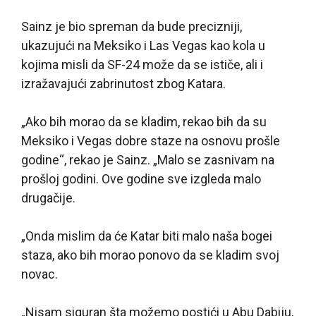
Sainz je bio spreman da bude precizniji,
ukazujući na Meksiko i Las Vegas kao kola u
kojima misli da SF-24 može da se ističe, ali i
izražavajući zabrinutost zbog Katara.
„Ako bih morao da se kladim, rekao bih da su
Meksiko i Vegas dobre staze na osnovu prošle
godine“, rekao je Sainz. „Malo se zasnivam na
prošloj godini. Ove godine sve izgleda malo
drugačije.
„Onda mislim da će Katar biti malo naša bogei
staza, ako bih morao ponovo da se kladim svoj
novac.
„Nisam siguran šta možemo postići u Abu Dabiju,