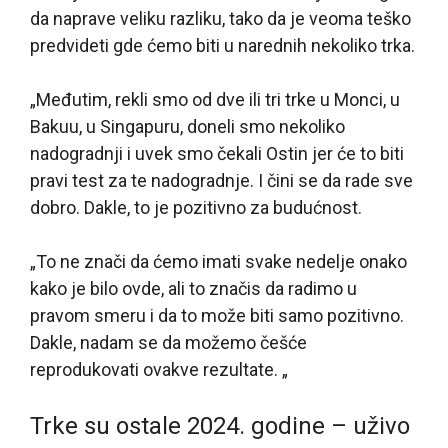
da naprave veliku razliku, tako da je veoma teško
predvideti gde ćemo biti u narednih nekoliko trka.
„Međutim, rekli smo od dve ili tri trke u Monci, u
Bakuu, u Singapuru, doneli smo nekoliko
nadogradnji i uvek smo čekali Ostin jer će to biti
pravi test za te nadogradnje. I čini se da rade sve
dobro. Dakle, to je pozitivno za budućnost.
„To ne znači da ćemo imati svake nedelje onako
kako je bilo ovde, ali to značis da radimo u
pravom smeru i da to može biti samo pozitivno.
Dakle, nadam se da možemo češće
reprodukovati ovakve rezultate. „
Trke su ostale 2024. godine – uživo