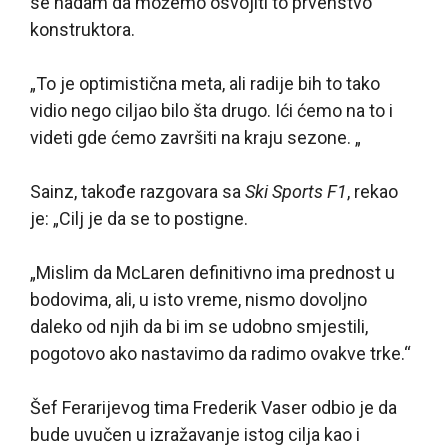
se nadam da možemo osvojiti to prvenstvo
konstruktora.
„To je optimistična meta, ali radije bih to tako
vidio nego ciljao bilo šta drugo. Ići ćemo na to i
videti gde ćemo završiti na kraju sezone. „
Sainz, takođe razgovara sa
Ski Sports F1
, rekao
je: „Cilj je da se to postigne.
„Mislim da McLaren definitivno ima prednost u
bodovima, ali, u isto vreme, nismo dovoljno
daleko od njih da bi im se udobno smjestili,
pogotovo ako nastavimo da radimo ovakve trke.“
Šef Ferarijevog tima Frederik Vaser odbio je da
bude uvučen u izražavanje istog cilja kao i