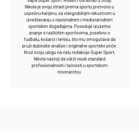
sajta Super Sport. Rođen i odrastao u Srbiji,
Nikola je svoju strast prema sportu pretvorio u
uspešnu karijeru, sa višegodišnjim iskustvom u
izveštavanju o nacionalnim i međunarodnim
sportskim događajima. Poseduje izuzetno
znanje o različitim sportovima, posebno o
fudbalu, košarci i tenisu, što mu omogućava da
pruži dubinske analize i originalne sportske priče.
Kroz svoju ulogu na čelu redakcije Super Sport,
Nikola nastoji da održi visok standard
profesionalnosti i tačnosti u sportskom
novinarstvu.