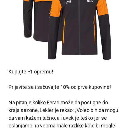
Kupujte F1 opremu!
Prijavite se i sačuvajte 10% od prve kupovine!
Na pitanje koliko Ferari može da postigne do
kraja sezone, Lekler je rekao: „Voleo bih da mogu
da vam kažem tačno, ali uvek je teško jer se
oslanjamo na veoma male razlike koje bi mogle