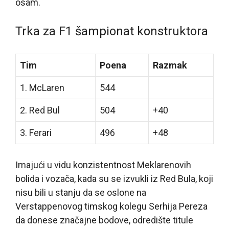
osam.
Trka za F1 šampionat konstruktora
Tim
Poena
Razmak
1. McLaren
544
2. Red Bul
504
+40
3. Ferari
496
+48
Imajući u vidu konzistentnost Meklarenovih
bolida i vozača, kada su se izvukli iz Red Bula, koji
nisu bili u stanju da se oslone na
Verstappenovog timskog kolegu Serhija Pereza
da donese značajne bodove, odredište titule