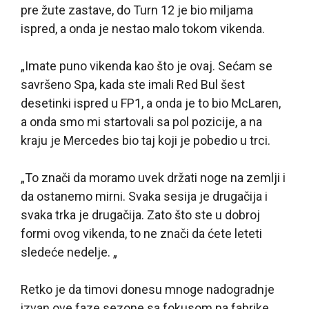
pre žute zastave, do Turn 12 je bio miljama
ispred, a onda je nestao malo tokom vikenda.
„Imate puno vikenda kao što je ovaj. Sećam se
savršeno Spa, kada ste imali Red Bul šest
desetinki ispred u FP1, a onda je to bio McLaren,
a onda smo mi startovali sa pol pozicije, a na
kraju je Mercedes bio taj koji je pobedio u trci.
„To znači da moramo uvek držati noge na zemlji i
da ostanemo mirni. Svaka sesija je drugačija i
svaka trka je drugačija. Zato što ste u dobroj
formi ovog vikenda, to ne znači da ćete leteti
sledeće nedelje. „
Retko je da timovi donesu mnoge nadogradnje
izvan ove faze sezone sa fokusom na fabrike