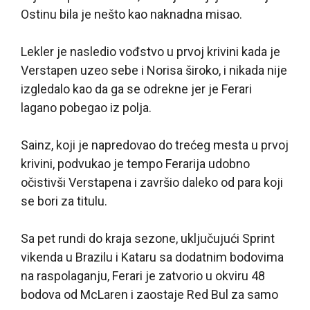
Ostinu bila je nešto kao naknadna misao.
Lekler je nasledio vođstvo u prvoj krivini kada je
Verstapen uzeo sebe i Norisa široko, i nikada nije
izgledalo kao da ga se odrekne jer je Ferari
lagano pobegao iz polja.
Sainz, koji je napredovao do trećeg mesta u prvoj
krivini, podvukao je tempo Ferarija udobno
očistivši Verstapena i završio daleko od para koji
se bori za titulu.
Sa pet rundi do kraja sezone, uključujući Sprint
vikenda u Brazilu i Kataru sa dodatnim bodovima
na raspolaganju, Ferari je zatvorio u okviru 48
bodova od McLaren i zaostaje Red Bul za samo