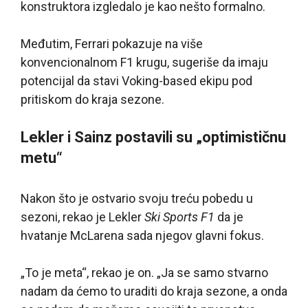
konstruktora izgledalo je kao nešto formalno.
Međutim, Ferrari pokazuje na više
konvencionalnom F1 krugu, sugeriše da imaju
potencijal da stavi Voking-based ekipu pod
pritiskom do kraja sezone.
Lekler i Sainz postavili su „optimističnu
metu“
Nakon što je ostvario svoju treću pobedu u
sezoni, rekao je Lekler
Ski Sports F1
da je
hvatanje McLarena sada njegov glavni fokus.
„To je meta“, rekao je on. „Ja se samo stvarno
nadam da ćemo to uraditi do kraja sezone, a onda