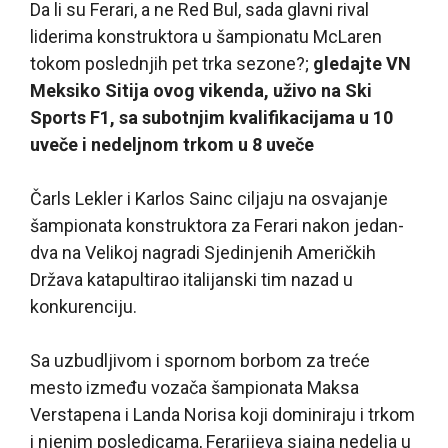
Da li su Ferari, a ne Red Bul, sada glavni rival
liderima konstruktora u šampionatu McLaren
tokom poslednjih pet trka sezone?;
gledajte VN
Meksiko Sitija ovog vikenda, uživo na Ski
Sports F1, sa subotnjim kvalifikacijama u 10
uveče i nedeljnom trkom u 8 uveče
Čarls Lekler i Karlos Sainc ciljaju na osvajanje
šampionata konstruktora za Ferari nakon jedan-
dva na Velikoj nagradi Sjedinjenih Američkih
Država katapultirao italijanski tim nazad u
konkurenciju.
Sa uzbudljivom i spornom borbom za treće
mesto između vozača šampionata Maksa
Verstapena i Landa Norisa koji dominiraju i trkom
i njenim posledicama, Ferarijeva sjajna nedelja u