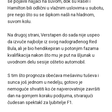
se pojavili najjači na suvom, dok su Rasel i
Hamilton bili odlični u vlažnim uslovima u subotu,
pre nego što su se šipkom našli na hladnom,
suvom kolu.
Na drugoj strani, Verstapen do sada nije uspeo
da izvuče najbolje iz svog nadograđenog Red
Bula, ali je bio hendikepiran u potonjim fazama
kvalifikacija nakon što mu je put na šljunak u
uvodnom delu sesije oštetio automobil.
S tim što prognoza obećava mešavinu tuševa i
sunca još jednom u nedelju, gotovo je
nemoguće shvatiti ko će najverovatnije završiti
dan na gornjem koraku podijuma, stvarajući
čudesan spektakl za ljubitelje F1.