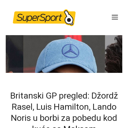
Skip
to
ME
content
Britanski GP pregled: Džordž
Rasel, Luis Hamilton, Lando
Noris u borbi za pobedu kod