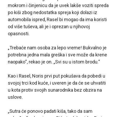
mokrom i činjenicu da je uvek lakše voziti spreda
po kiši zbog nedostatka spreja koji dolazi iz
automobila ispred, Rasel bi mogao da ima koristi
od više tuševa, ali je i oprezan u njihovoj
opasnosti.
„Trebaće nam osoba za lepo vreme! Bukvalno je
potrebna jedna mala greška i sve može da krene
naopako“, rekao je on. „Svi su u istom brodu.“
Kao i Rasel, Noris prvi put pokušava da pobedi u
svojoj trci kod kuće, i uveren je da će se uhvatiti
u kota protiv svojih sunarodnika bez obzira na
uslove.
„Sutra će ponovo padati kiša, tako da sam