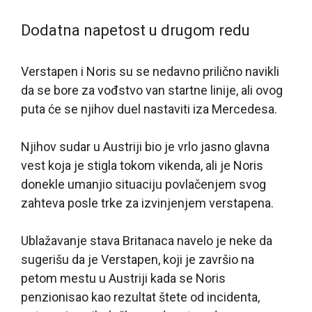
Dodatna napetost u drugom redu
Verstapen i Noris su se nedavno prilično navikli
da se bore za vođstvo van startne linije, ali ovog
puta će se njihov duel nastaviti iza Mercedesa.
Njihov sudar u Austriji bio je vrlo jasno glavna
vest koja je stigla tokom vikenda, ali je Noris
donekle umanjio situaciju povlačenjem svog
zahteva posle trke za izvinjenjem verstapena.
Ublažavanje stava Britanaca navelo je neke da
sugerišu da je Verstapen, koji je završio na
petom mestu u Austriji kada se Noris
penzionisao kao rezultat štete od incidenta,