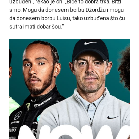
uzbuđen“, rekao je on. „Biće to dobra trka. Brzi
smo. Mogu da donesem borbu Džordžu i mogu
da donesem borbu Luisu, tako uzbuđena što ću
sutra imati dobar šou.“