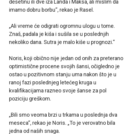
desetinu ili dve iza Landa i Maksa, ali mislim da
imamo dobru borbu“, rekao je Rasel.
„Ali vreme će odigrati ogromnu ulogu u tome.
Znaš, padala je kiša i sušila se u poslednjih
nekoliko dana. Sutra je malo kiše u prognozi.“
Noris, koji obično nije jedan od onih za preterano
optimistične procene svojih šansi, očigledno je
ostao u pozitivnom stanju uma nakon što je u
ranoj fazi poslednjeg letećeg kruga u
kvalifikacijama razneo svoje šanse za pol
poziciju greškom.
„Bili smo veoma brzi u trkama u poslednja dva
meseca“, rekao je Noris. „To je verovatno bila
jedna od naših snaga.