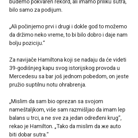
budemo pokvaren rekord, ali imamo priliku sutra,
bilo samo za podijum.
„Ali počinjemo prvi i drugi i dokle god to možemo
da držimo neko vreme, to bi bilo dobro i daje nam
bolju poziciju.“
Za navijače Hamiltona koji se nadaju da će videti
39-godišnjeg kapu svog istorijskog provoda u
Mercedesu sa bar još jednom pobedom, on jeste
pružio suptilnu notu ohrabrenja.
„Mislim da sam bio oprezan sa svojom
nameštaljkom, više sam razmišljao da imam lep
balans u trci, a ne sve za jedan određeni krug“,
rekao je Hamilton. „Tako da mislim da жe auto
biti dobar sutra.“