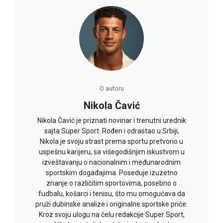
O autoru
Nikola Čavić
Nikola Čavić je priznati novinar i trenutni urednik
sajta Super Sport. Rođen i odrastao u Srbiji,
Nikola je svoju strast prema sportu pretvorio u
uspešnu karijeru, sa višegodišnjim iskustvom u
izveštavanju o nacionalnim i međunarodnim
sportskim događajima. Poseduje izuzetno
znanje o različitim sportovima, posebno o
fudbalu, košarci i tenisu, što mu omogućava da
pruži dubinske analize i originalne sportske priče.
Kroz svoju ulogu na čelu redakcije Super Sport,