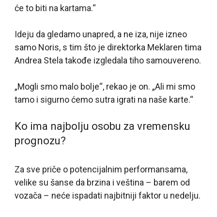
će to biti na kartama.“
Ideju da gledamo unapred, a ne iza, nije izneo
samo Noris, s tim što je direktorka Meklaren tima
Andrea Stela takođe izgledala tiho samouvereno.
„Mogli smo malo bolje“, rekao je on. „Ali mi smo
tamo i sigurno ćemo sutra igrati na naše karte.“
Ko ima najbolju osobu za vremensku
prognozu?
Za sve priče o potencijalnim performansama,
velike su šanse da brzina i veština – barem od
vozača – neće ispadati najbitniji faktor u nedelju.