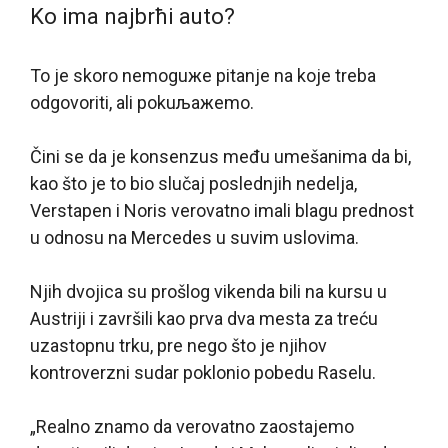
Ko ima najbrћi auto?
To je skoro nemoguжe pitanje na koje treba
odgovoriti, ali pokuљaжemo.
Čini se da je konsenzus među umešanima da bi,
kao što je to bio slučaj poslednjih nedelja,
Verstapen i Noris verovatno imali blagu prednost
u odnosu na Mercedes u suvim uslovima.
Njih dvojica su prošlog vikenda bili na kursu u
Austriji i završili kao prva dva mesta za treću
uzastopnu trku, pre nego što je njihov
kontroverzni sudar poklonio pobedu Raselu.
„Realno znamo da verovatno zaostajemo