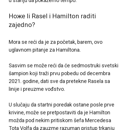
u stanju da pokažemo tempo.“
Hoжe li Rasel i Hamilton raditi
zajedno?
Mora se reći da je za početak, barem, ovo
uglavnom pitanje za Hamiltona.
Sasvim se može reći da će sedmostruki svetski
šampion koji traži prvu pobedu od decembra
2021. godine, dati sve da pretekne Rasela sa
linije i preuzme vođstvo.
U slučaju da startni poredak ostane posle prve
krivine, može se pretpostaviti da je Hamilton
možda pod nekim pritiskom šefa Mercedesa
Tota Volfa da zauzme razuman pristup trkanju