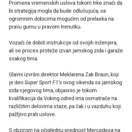
Promena vremenskih uslova tokom trke znači da
bi strategija mogla da bude odlučujuća, sa
ogromnim dobicima mogućim od prelaska na
pravu gumu u pravom trenutku.
Vozači će dobiti instrukcije od svojih inženjera,
ali se proces proteže izvan jamskog zida i garaže
svakog tima.
Glavni izvršni direktor Meklarena Zak Braun, koji
je deo
Super Sport F1’s
ovog vikenda sa jamskog
zida njegovog tima, objasnio je tokom
kvalifikacija da Voking odred ima osmatrače na
različitim delovima staze, pa čak i u vazduhu koji
pažljivo prati uslove.
S obzirom na očiglednu prednost Mercedesa na