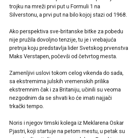
trojku na mreži prvi put u Formuli 1 na
Silverstonu, a prvi put na bilo kojoj stazi od 1968.
Ako perspektiva sve-britanske bitke za pobedu
nije pružila dovoljno tenzije, tu je i vrebajuća
pretnja koju predstavlja lider Svetskog prvenstva
Maks Verstapen, počevši od četvrtog mesta.
Zamenljivi uslovi tokom celog vikenda do sada,
sa ekstremima julskih vremenskih prilika
ekstremnim čak i za Britaniju, učinili su veoma
nezgodnim da se shvati ko će imati najjači
trkački tempo.
Noris i njegov timski kolega iz Meklarena Oskar
Pjastri, koji startuje na petom mestu, u petak su