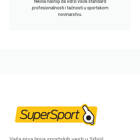
Nikola nastoji da održi visok standard
profesionalnosti i tačnosti u sportskom
novinarstvu.
Vaša prva linija sportskih vesti u Srbiji!