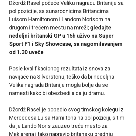
Džordž Rasel počeće Veliku nagradu Britanije sa
pol pozicije, sa sunarodnicima Britancima
Luisom Hamiltonom i Landom Norisom na
drugom i trećem mestu na mreži;
gledajte
nedeljni britanski GP u 15h uživo na Super
Sport F1 i Sky Showcase, sa nagomilavanjem
od 1.30 uveče
Posle kvalifikacionog rezultata iz snova za
navijače na Silverstonu, teško da bi nedeljna
Velika nagrada Britanije mogla bolje da se
namesti kako bi obezbedila dalju dramu.
Džordž Rasel je pobedio svog timskog kolegu iz
Mercedesa Luisa Hamiltona na pol poziciji, s tim
da je Lando Noris zauzeo treće mesto za
Meklarena i tako napravio britansku prednju