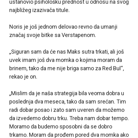
ustanovio psihološku prednost u odnosu na svog
najbližeg izazivača titule.
Noris je još jednom delovao revno da umanji
značaj svoje bitke sa Verstapenom.
„Siguran sam da će nas Maks sutra trkati, ali još
uvek imam još dva momka o kojima moram da
brinem, tako da me nije briga samo za Red Bul“,
rekao je on.
„Mislim da je naša strategija bila veoma dobra u
poslednja dva meseca, tako da sam srećan. Tim
radi dobar posao i zato sam uveren da možemo
da izvedemo dobru trku. Treba nam dobar tempo.
Moramo da budemo sposobni da se dobro
trkamo. Moram da prođem pored dva momka ako