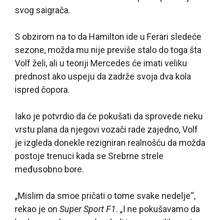
svog saigrača.
S obzirom na to da Hamilton ide u Ferari sledeće
sezone, možda mu nije previše stalo do toga šta
Volf želi, ali u teoriji Mercedes će imati veliku
prednost ako uspeju da zadrže svoja dva kola
ispred čopora.
Iako je potvrdio da će pokušati da sprovede neku
vrstu plana da njegovi vozači rade zajedno, Volf
je izgleda donekle rezigniran realnošću da možda
postoje trenuci kada se Srebrne strele
međusobno bore.
„Mislim da smoe pričati o tome svake nedelje“,
rekao je on
Super Sport F1
. „I ne pokušavamo da