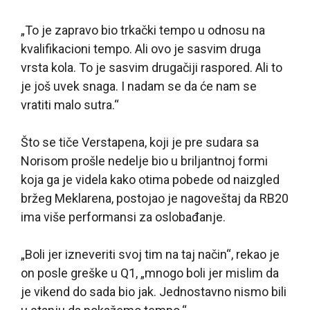
„To je zapravo bio trkački tempo u odnosu na
kvalifikacioni tempo. Ali ovo je sasvim druga
vrsta kola. To je sasvim drugačiji raspored. Ali to
je još uvek snaga. I nadam se da će nam se
vratiti malo sutra.“
Što se tiče Verstapena, koji je pre sudara sa
Norisom prošle nedelje bio u briljantnoj formi
koja ga je videla kako otima pobede od naizgled
bržeg Meklarena, postojao je nagoveštaj da RB20
ima više performansi za oslobađanje.
„Boli jer izneveriti svoj tim na taj način“, rekao je
on posle greške u Q1, „mnogo boli jer mislim da
je vikend do sada bio jak. Jednostavno nismo bili