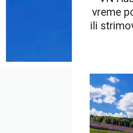
vreme poč
ili strim