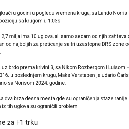
ajkraći u godini u pogledu vremena kruga, sa Lando Norris
 poziciju sa krugom u 1:03s.
 2,7 milja ima 10 uglova, ali samo sedam od njih zahteva
an od najboljih za preticanje sa tri uzastopne DRS zone 
.
ja uz brdo prema krivini 3, sa Nikom Rozbergom i Luisom 
016. u poslednjem krugu, Maks Verstapen je udario Čarlsa
rio sa Norisom 2024. godine.
a dva brza desna mesta gde su ograničenja staze ranije b
 iz tih uglova su ograničili problem.
e za F1 trku