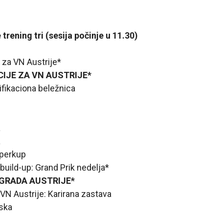
 trening tri (sesija počinje u 11.30)
e za VN Austrije*
ACIJE ZA VN AUSTRIJE*
ifikaciona beležnica
a
a
uperkup
 build-up: Grand Prik nedelja*
AGRADA AUSTRIJE*
 VN Austrije: Karirana zastava
ska