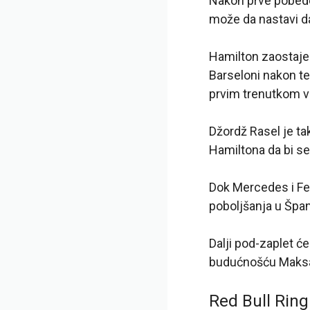
Nakon prve pobede 
može da nastavi d
Hamilton zaostaje 
Barseloni nakon t
prvim trenutkom v
Džordž Rasel je tak
Hamiltona da bi s
Dok Mercedes i Fer
poboljšanja u Špani
Dalji pod-zaplet ć
budućnošću Maksa 
Red Bull Ring