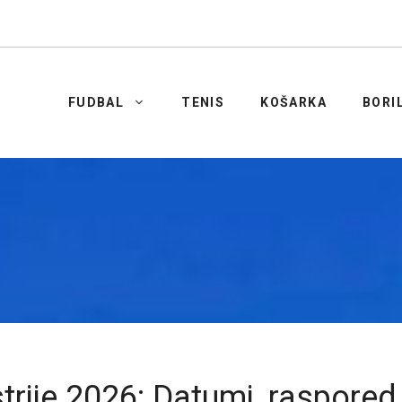
FUDBAL
TENIS
KOŠARKA
BORI
rije 2026: Datumi, raspored