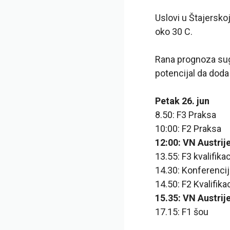
Uslovi u Štajersko
oko 30 C.
Rana prognoza suge
potencijal da doda 
Petak 26. jun
8.50: F3 Praksa
10:00: F2 Praksa
12:00: VN Austrije
13.55: F3 kvalifikac
14.30: Konferenci
14.50: F2 Kvalifika
15.35: VN Austrije
17.15: F1 šou