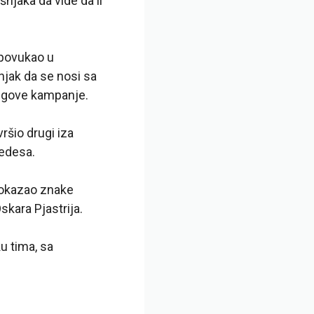
njaka da vide da li
 povukao u
jak da se nosi sa
jegove kampanje.
ršio drugi iza
cedesa.
 pokazao znake
skara Pjastrija.
u tima, sa