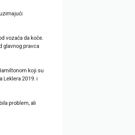
 uzimajući
 od vozača da koče.
od glavnog pravca
Hamiltonom koji su
 Leklera 2019. i
ila problem, ali