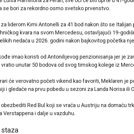
Luisa Hamiltona za Ferari, sve oči će biti uprte u 41-godiš
a se bori za rekordno osmo svetsko prvenstvo.
za liderom Kimi Antonelli za 41 bod nakon što se Italijan
ehničkog kvara na svom Mercedesu, ostavljajući 19-godišn
elikih nedaća u 2026. godini nakon bajkovitog početka n
ođe imao koristi od Antonilijevog penzionisanja jer je zav
e vratio unutar 50 bodova od svog timskog kolege iz Mer
ari će verovatno početi vikend kao favoriti, Meklaren je
ji i gledaće na prvu pobedu u sezoni za Landa Norisa ili O
e obezbediti Red Bul koji se vraća u Austriju na domaću trk
Verstappena i dalje u vazduhu.
 staza