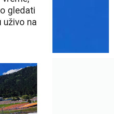
ko gledati
u uživo na