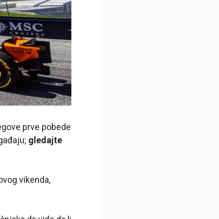
jegove prve pobede
ogađaju;
gledajte
ovog vikenda,