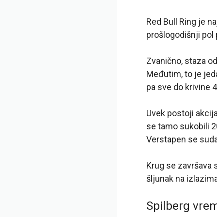
Red Bull Ring je n
prošlogodišnji pol
Zvanično, staza od
Međutim, to je jed
pa sve do krivine 4
Uvek postoji akci
se tamo sukobili 2
Verstapen se suda
Krug se završava s
šljunak na izlazima
Spilberg vrem