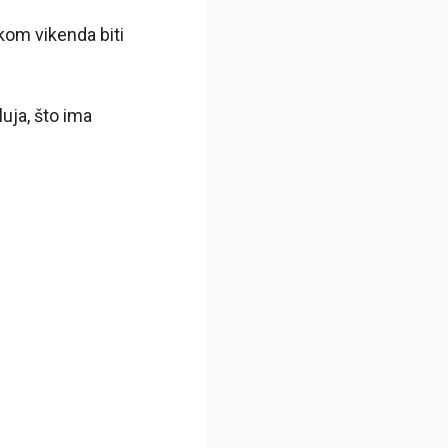
okom vikenda biti
uja, što ima