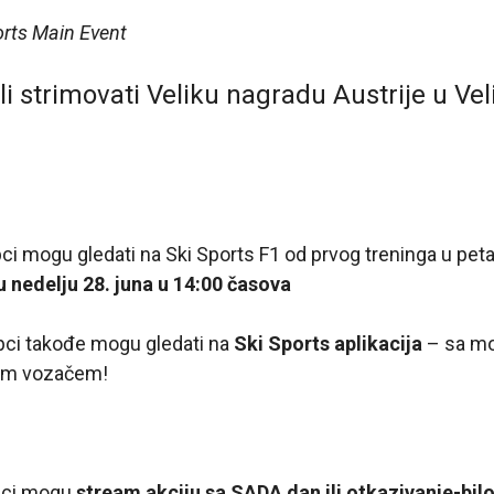
orts Main Event
li strimovati Veliku nagradu Austrije u Velik
ci mogu gledati na Ski Sports F1 od prvog treninga u peta
u nedelju 28. juna u 14:00 časova
pci takođe mogu gledati na
Ski Sports aplikacija
– sa mo
ojim vozačem!
pci mogu
stream akciju sa SADA dan ili otkazivanje-bi