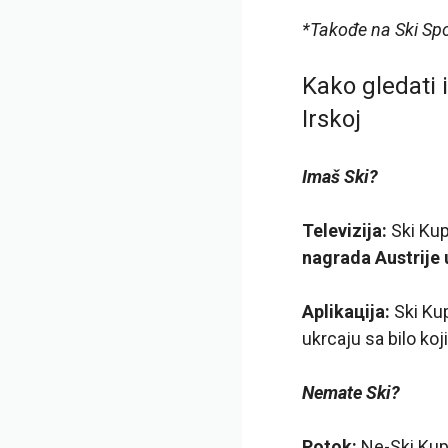
*Takođe na Ski Sp
Kako gledati i
Irskoj
Imaš Ski?
Televizija:
Ski Kup
nagrada Austrije 
Aplikaцija:
Ski Ku
ukrcaju sa bilo k
Nemate Ski?
Potok:
Ne-Ski Ku