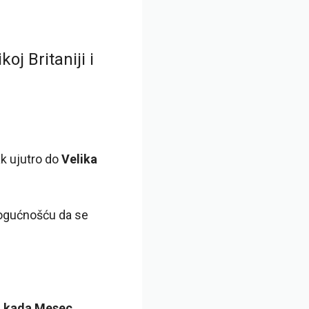
oj Britaniji i
k ujutro do
Velika
gućnošću da se
lo kada Mesec