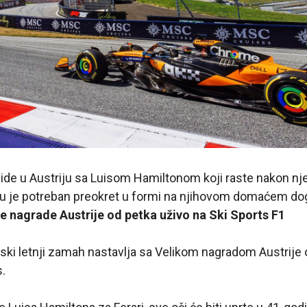
ide u Austriju sa Luisom Hamiltonom koji raste nakon n
Bulu je potreban preokret u formi na njihovom domaćem d
ke nagrade Austrije od petka uživo na Ski Sports F1
ski letnji zamah nastavlja sa Velikom nagradom Austrije 
s.