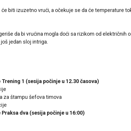
j će biti izuzetno vrući, a očekuje se da će temperature t
riše da bi vrućina mogla doći sa rizikom od električnih ol
još jedan sloj intriga.
 Trening 1 (sesija počinje u 12.30 časova)
ije
ja za štampu šefova timova
cije
 Praksa dva (sesija počinje u 16:00)