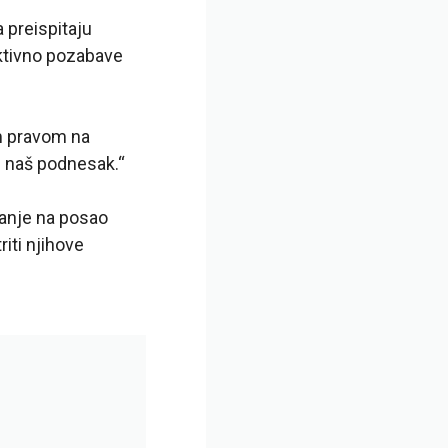
 preispitaju
aktivno pozabave
m pravom na
i naš podnesak.“
ćanje na posao
ti njihove