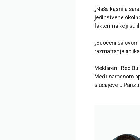
„Naša kasnija sara
jedinstvene okolno
faktorima koji su ih
„Suočeni sa ovom 
razmatranje aplika
Meklaren i Red Bul
Međunarodnom apel
slučajeve u Parizu