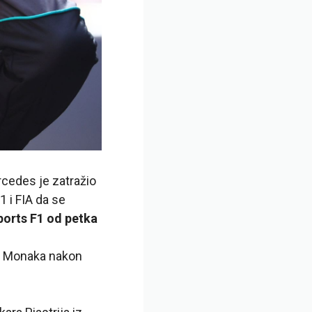
cedes je zatražio
1 i FIA da se
ports F1 od petka
de Monaka nakon