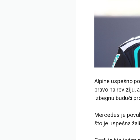
Alpine uspešno po
pravo na reviziju, 
izbegnu budući pr
Mercedes je povuk
što je uspešna žal