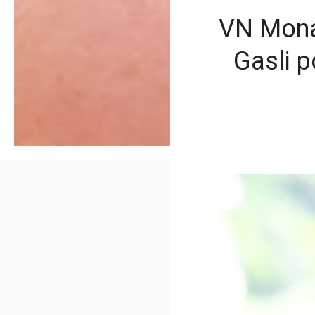
VN Mona
Gasli p