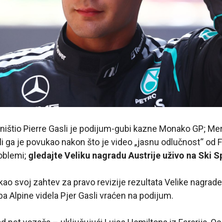
ništio Pierre Gasli je podijum-gubi kazne Monako GP; Mer
ali ga je povukao nakon što je video „jasnu odlučnost“ od F
oblemi;
gledajte Veliku nagradu Austrije uživo na Ski S
ao svoj zahtev za pravo revizije rezultata Velike nagra
ba Alpine videla Pjer Gasli vraćen na podijum.