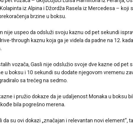
od pet vozača – uključujući Luisa Hamiltona iz Ferarija, Osk
Kolapinta iz Alpina i Džordža Rasela iz Mercedesa – koji 
prekoračenja brzine u boksu.
on nije uspeo da odsluži svoju kaznu od pet sekundi ispra
drive-through kaznu koja ga je videla da padne na 12. kada
.
ostalih vozača, Gasli nije odslužio svoje dve kazne od pet 
ne u boksu i 10 sekundi su dodate njegovom vremenu zav
gradiralo sa trećeg na sedmo.
 kazne i pružio dokaze da je udaljenost Monaka u boksu bi
takođe bila pogrešno merena.
li da su ovi dokazi „značajan i relevantan novi element“, t