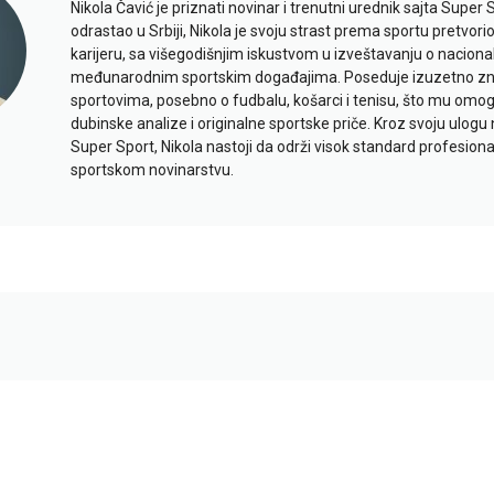
Nikola Čavić je priznati novinar i trenutni urednik sajta Super 
odrastao u Srbiji, Nikola je svoju strast prema sportu pretvor
karijeru, sa višegodišnjim iskustvom u izveštavanju o naciona
međunarodnim sportskim događajima. Poseduje izuzetno znan
sportovima, posebno o fudbalu, košarci i tenisu, što mu omo
dubinske analize i originalne sportske priče. Kroz svoju ulogu 
Super Sport, Nikola nastoji da održi visok standard profesional
sportskom novinarstvu.