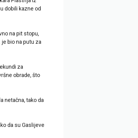
ara Piastrija iz
su dobili kazne od
vno na pit stopu,
 je bio na putu za
sekundi za
ršne obrade, što
la netačna, tako da
ako da su Gaslijeve