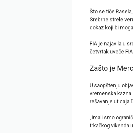
Što se tiče Rasela
Srebrne strele veru
dokaz koji bi moga
FIA je najavila u s
četvrtak uveče FIA
Zašto je Mer
U saopštenju objav
vremenska kazna Pj
rešavanje uticaja 
„Imali smo ogranič
trkačkog vikenda u