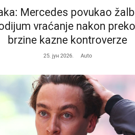
ka: Mercedes povukao žalbu
odijum vraćanje nakon prek
brzine kazne kontroverze
25. јун 2026.
Auto