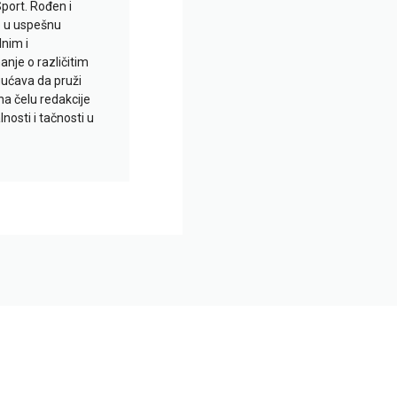
Sport. Rođen i
io u uspešnu
lnim i
je o različitim
gućava da pruži
na čelu redakcije
nosti i tačnosti u