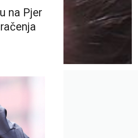
 na Pjer
oračenja