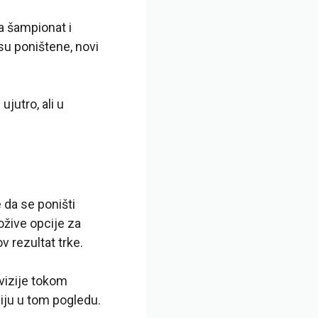
a šampionat i
 su poništene, novi
ujutro, ali u
 da se poništi
ožive opcije za
 rezultat trke.
vizije tokom
ciju u tom pogledu.