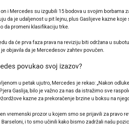
, on i Mercedes su izgubili 15 bodova u svojim borbama z
ju da je udaljenost u pit lejnu, plus Gaslijeve kazne koje
o da promeni klasifikaciju trke.
redu da će prva faza prava na reviziju biti održana u subotu 
 je objavila da je Mercedesov zahtev povučen.
cedes povukao svoj izazov?
ljenom u petak ujutro, Mercedes je rekao: „Nakon odluke
era Gaslija, bilo je važno za nas da istražimo sve raspol
Džordžove kazne za prekoračenje brzine u boksu na njegov
en vremenski prozor u kojem smo se prijavili za pravo re
 Barseloni, i to smo učinili kako bismo zadržali našu pozi