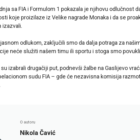
dnja sa FIA i Formulom 1 pokazala je njihovu odlučnost da
sti koje proizilaze iz Velike nagrade Monaka i da se pro
 izazvali.
jasnom odlukom, zaključili smo da dalja potraga za naši
cije neće služiti našem timu ili sportu i stoga smo povukl
 su izabrali drugačiji put, podnevši žalbe na Gaslijevo vra
acionom sudu FIA – gde će nezavisna komisija razmotri
.
O autoru
Nikola Čavić