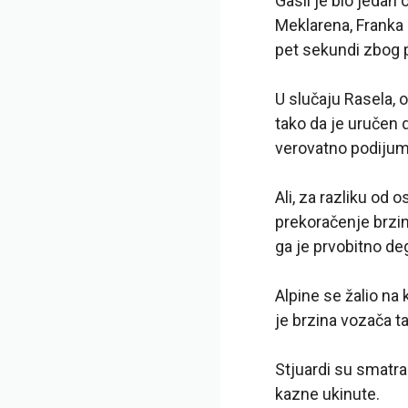
Gasli je bio jedan 
Meklarena, Franka 
pet sekundi zbog 
U slučaju Rasela, 
tako da je uručen 
verovatno podijum
Ali, za razliku od 
prekoračenje brzi
ga je prvobitno de
Alpine se žalio na
je brzina vozača 
Stjuardi su smatra
kazne ukinute.