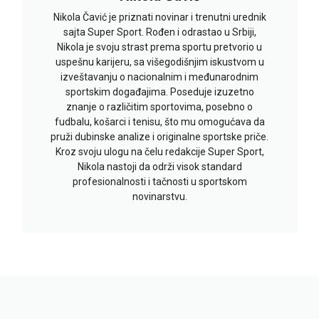
Nikola Čavić je priznati novinar i trenutni urednik
sajta Super Sport. Rođen i odrastao u Srbiji,
Nikola je svoju strast prema sportu pretvorio u
uspešnu karijeru, sa višegodišnjim iskustvom u
izveštavanju o nacionalnim i međunarodnim
sportskim događajima. Poseduje izuzetno
znanje o različitim sportovima, posebno o
fudbalu, košarci i tenisu, što mu omogućava da
pruži dubinske analize i originalne sportske priče.
Kroz svoju ulogu na čelu redakcije Super Sport,
Nikola nastoji da održi visok standard
profesionalnosti i tačnosti u sportskom
novinarstvu.