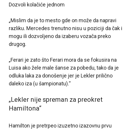
Dozvoli kolačiće jednom
„Mislim da je to mesto gde on može da napravi
razliku. Mercedes trenutno nisu u poziciji da čak i
mogu ili dozvoljeno da izaberu vozača preko
drugog.
„Ferari je zato što Ferari mora da se fokusira na
Luisa ako žele male šanse za pobedu, tako da je
odluka laka za donošenje jer je Lekler prilično
daleko iza (u šampionatu).“
„Lekler nije spreman za preokret
Hamiltona“
Hamilton je pretrpeo izuzetno izazovnu prvu