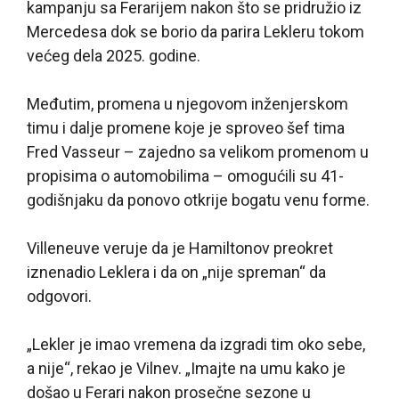
kampanju sa Ferarijem nakon što se pridružio iz
Mercedesa dok se borio da parira Lekleru tokom
većeg dela 2025. godine.
Međutim, promena u njegovom inženjerskom
timu i dalje promene koje je sproveo šef tima
Fred Vasseur – zajedno sa velikom promenom u
propisima o automobilima – omogućili su 41-
godišnjaku da ponovo otkrije bogatu venu forme.
Villeneuve veruje da je Hamiltonov preokret
iznenadio Leklera i da on „nije spreman“ da
odgovori.
„Lekler je imao vremena da izgradi tim oko sebe,
a nije“, rekao je Vilnev. „Imajte na umu kako je
došao u Ferari nakon prosečne sezone u