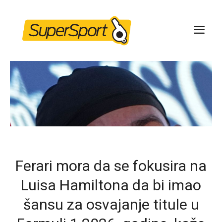
Skip
to
ME
content
Ferari mora da se fokusira na
Luisa Hamiltona da bi imao
šansu za osvajanje titule u