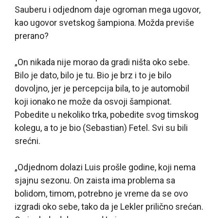
Sauberu i odjednom daje ogroman mega ugovor,
kao ugovor svetskog šampiona. Možda previše
prerano?
„On nikada nije morao da gradi ništa oko sebe.
Bilo je dato, bilo je tu. Bio je brz i to je bilo
dovoljno, jer je percepcija bila, to je automobil
koji ionako ne može da osvoji šampionat.
Pobedite u nekoliko trka, pobedite svog timskog
kolegu, a to je bio (Sebastian) Fetel. Svi su bili
srećni.
„Odjednom dolazi Luis prošle godine, koji nema
sjajnu sezonu. On zaista ima problema sa
bolidom, timom, potrebno je vreme da se ovo
izgradi oko sebe, tako da je Lekler prilično srećan.