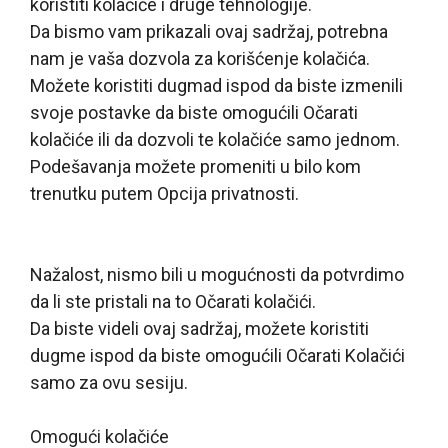
koristiti kolačiće i druge tehnologije.
Da bismo vam prikazali ovaj sadržaj, potrebna
nam je vaša dozvola za korišćenje kolačića.
Možete koristiti dugmad ispod da biste izmenili
svoje postavke da biste omogućili
Očarati
kolačiće ili da dozvoli te kolačiće samo jednom.
Podešavanja možete promeniti u bilo kom
trenutku putem Opcija privatnosti.
Nažalost, nismo bili u mogućnosti da potvrdimo
da li ste pristali na to
Očarati
kolačići.
Da biste videli ovaj sadržaj, možete koristiti
dugme ispod da biste omogućili
Očarati
Kolačići
samo za ovu sesiju.
Omogući kolačiće