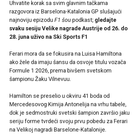
Uhvatite korak sa svim glavnim tačkama
razgovora iz Barselona-Katalonia GP slušajući
najnoviju epizodu
F1 šou
podkast;
gledajte
svaku sesiju Velike nagrade Austrije od 26. do
28. juna uživo na Ski Sports F1
Ferari mora da se fokusira na Luisa Hamiltona
ako žele da imaju šansu da osvoje titulu vozača
Formule 1 2026, prema bivšem svetskom
šampionu Žaku Vilnevuu.
Hamilton se preselio u okviru 41 boda od
Mercedesovog Kimija Antonelija na vrhu tabele,
dok je sedmostruki svetski šampion završio jaku
seriju forme tvrdeći svoju prvu pobedu za Ferari
na Velikoj nagradi Barselone-Katalonije.