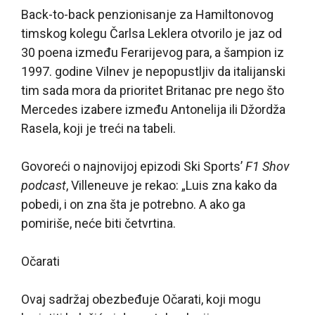
Back-to-back penzionisanje za Hamiltonovog
timskog kolegu Čarlsa Leklera otvorilo je jaz od
30 poena između Ferarijevog para, a šampion iz
1997. godine Vilnev je nepopustljiv da italijanski
tim sada mora da prioritet Britanac pre nego što
Mercedes izabere između Antonelija ili Džordža
Rasela, koji je treći na tabeli.
Govoreći o najnovijoj epizodi Ski Sports’
F1 Shov
podcast
, Villeneuve je rekao: „Luis zna kako da
pobedi, i on zna šta je potrebno. A ako ga
pomiriše, neće biti četvrtina.
Očarati
Ovaj sadržaj obezbeđuje
Očarati
, koji mogu