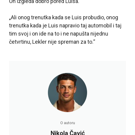
On izgleda dobro pored Luisa.
„Ali onog trenutka kada se Luis probudio, onog
trenutka kada je Luis napravio taj automobil i taj
tim svoj i on ide na to i ne napušta nijednu
četvrtinu, Lekler nije spreman za to.“
O autoru
Nikola Čavić