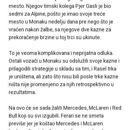
mesto. Njegov timski kolega Pjer Gasli je bio
sedmi za Alpine, pošto je imao svoje treće
mesto u Monaku nedelju dana pre nego što je
vraćen nakon žalbe, sa njegove dve kazne za
prekoračenje brzine u toj trci su ukinute.
To je veoma komplikovana i neprijatna odluka.
Ostali vozači u Monaku su odslužili svoje kazne i
prilagodili strategije u skladu sa tim, i Rasel trka
je uništena, ali zato što nisu bili posle trke kazne
ništa nije promenjeno za njih retrospektivno u
rezultatima.
Na ovo će se sada žaliti Mercedes, McLaren i Red
Bull koji su svi izgubili. Ferari se ne smeta
previše jer je koštao Mercedes i McLaren