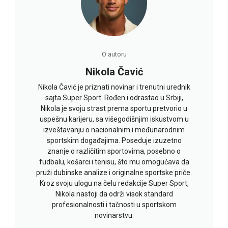
O autoru
Nikola Čavić
Nikola Čavić je priznati novinar i trenutni urednik
sajta Super Sport. Rođen i odrastao u Srbiji,
Nikola je svoju strast prema sportu pretvorio u
uspešnu karijeru, sa višegodišnjim iskustvom u
izveštavanju o nacionalnim i međunarodnim
sportskim događajima. Poseduje izuzetno
znanje o različitim sportovima, posebno o
fudbalu, košarci i tenisu, što mu omogućava da
pruži dubinske analize i originalne sportske priče.
Kroz svoju ulogu na čelu redakcije Super Sport,
Nikola nastoji da održi visok standard
profesionalnosti i tačnosti u sportskom
novinarstvu.