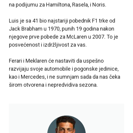
na podijumu za Hamiltona, Rasela, i Noris.
Luis je sa 41 bio najstariji pobednik F1 trke od
Jack Brabham u 1970, punih 19 godina nakon
njegove prve pobede za McLaren u 2007. To je
posvećenost i izdržljivost za vas.
Ferari i Meklaren će nastaviti da uspešno
razvijaju svoje automobile i pogonske jedinice,
kao i Mercedes, i ne sumnjam sada da nas čeka
širom otvorena i nepredvidiva sezona.