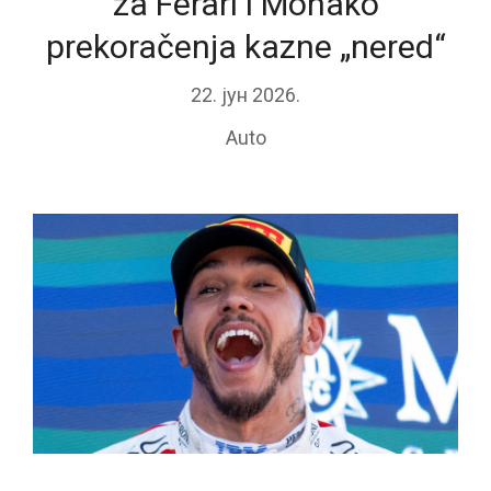
za Ferari i Monako
prekoračenja kazne „nered“
22. јун 2026.
Auto