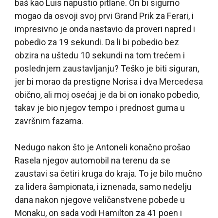
baš kao Luis napustio pitlane. On bi sigurno
mogao da osvoji svoj prvi Grand Prik za Ferari, i
impresivno je onda nastavio da proveri napred i
pobedio za 19 sekundi. Da li bi pobedio bez
obzira na uštedu 10 sekundi na tom trećem i
poslednjem zaustavljanju? Teško je biti siguran,
jer bi morao da prestigne Norisa i dva Mercedesa
obično, ali moj osećaj je da bi on ionako pobedio,
takav je bio njegov tempo i prednost guma u
završnim fazama.
Nedugo nakon što je Antoneli konačno prošao
Rasela njegov automobil na terenu da se
zaustavi sa četiri kruga do kraja. To je bilo mučno
za lidera šampionata, i iznenada, samo nedelju
dana nakon njegove veličanstvene pobede u
Monaku, on sada vodi Hamilton za 41 poen i