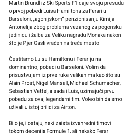
Martin Brundl iz Ski Sports F1 daje svoju presudu
o prvoj pobedi Luisa Hamiltona za Ferari u
Barseloni, „agonijskom“ penzionisanju Kimija
Antonelija zbog problema vezanog za pogonsku
jedinicu i žalbe za Veliku nagradu Monaka nakon
što je Pjer Gasli vraćen na treće mesto
Čestitamo Luisu Hamiltonu i Ferariju na
dominantnoj pobedi u Barseloni. Volim da
prisustvujem iz prve ruke velikanima kao što su
Alain Prost, Nigel Mansell, Michael Schumacher,
Sebastian Vettel, a sada i Luis, uzimajući prvu
pobedu za ovaj legendarni tim. Voleo bih da smo
uživali u istoj prilici za Airton.
Bilo je, i ostaju, neki zaista izvanredni timovi
tokom decenija Formule 1, ali nekako Ferari