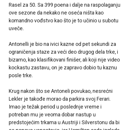
Rasel za 50. Sa 399 poena i dalje na raspolaganju
ove sezone da nekako ne oseća ništa kao
komandno vođstvo kao što je to učinio u subotu
uveče.
Antonelli je bio na ivici kazne od pet sekundi za
ograničenja staze za veći deo drugog dela trke, i
bizarno, kao klasifikovani finišer, ali koji nije video
kockastu zastavu, on je zapravo dobio tu kaznu
posle trke.
Krug nakon što se Antoneli povukao, nesrećni
Lekler je takođe morao da parkira svoj Ferari.
Imao je težak period u poslednje vreme i
potreban mu je veoma dobar nastup u
predstojećim trkama u Austriji i Silverstonu da bi