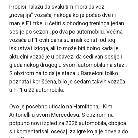
Propisi nalažu da svaki tim mora da vozi
„novajlija“ vozača, nekoga ko je počeo dve ili
manje F1 trke, u četiri slobodnog treninga jedan
sesije po sezoni, po dva po automobilu. Većina
vozača u F1 ovih dana su imali koristi od tog
iskustva i izloga, ali to može biti bolno kada je
aktuelni vozač je u obavezi da sedi van sesije i
gleda nekog drugog u svom automobilu na stazi.
S obzirom na to da je staza u Barseloni toliko
poznata i korišćena, bilo je sedam takvih vozača
u FP1 u 22 automobila.
Ovo je posebno uticalo na Hamiltona, i Kimi
Antonelli u svom Mercedesu. S obzirom na
potpuno novi izgled za 2026 automobila, obojica
su komentarisali osećaj iza igre koja je dovela do