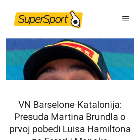
Skip
to
ME
content
VN Barselone-Katalonija:
Presuda Martina Brundla o
prvoj pobedi Luisa Hamiltona