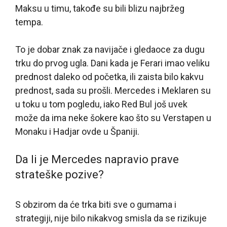
Maksu u timu, takođe su bili blizu najbržeg
tempa.
To je dobar znak za navijače i gledaoce za dugu
trku do prvog ugla. Dani kada je Ferari imao veliku
prednost daleko od početka, ili zaista bilo kakvu
prednost, sada su prošli. Mercedes i Meklaren su
u toku u tom pogledu, iako Red Bul još uvek
može da ima neke šokere kao što su Verstapen u
Monaku i Hadjar ovde u Španiji.
Da li je Mercedes napravio prave
strateške pozive?
S obzirom da će trka biti sve o gumama i
strategiji, nije bilo nikakvog smisla da se rizikuje