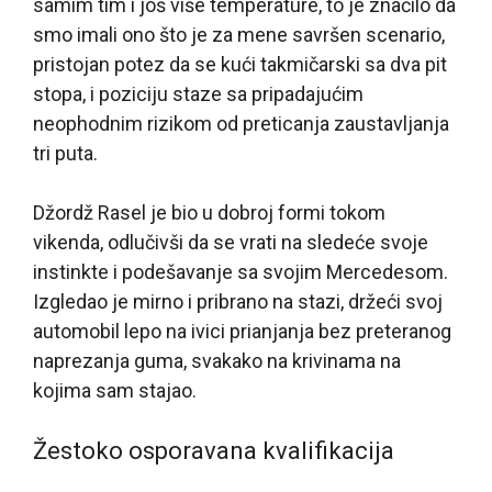
samim tim i još više temperature, to je značilo da
smo imali ono što je za mene savršen scenario,
pristojan potez da se kući takmičarski sa dva pit
stopa, i poziciju staze sa pripadajućim
neophodnim rizikom od preticanja zaustavljanja
tri puta.
Džordž Rasel je bio u dobroj formi tokom
vikenda, odlučivši da se vrati na sledeće svoje
instinkte i podešavanje sa svojim Mercedesom.
Izgledao je mirno i pribrano na stazi, držeći svoj
automobil lepo na ivici prianjanja bez preteranog
naprezanja guma, svakako na krivinama na
kojima sam stajao.
Žestoko osporavana kvalifikacija