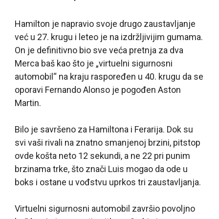
Hamilton je napravio svoje drugo zaustavljanje
već u 27. krugu i leteo je na izdržljivijim gumama.
On je definitivno bio sve veća pretnja za dva
Merca baš kao što je „virtuelni sigurnosni
automobil“ na kraju raspoređen u 40. krugu da se
oporavi Fernando Alonso je pogođen Aston
Martin.
Bilo je savršeno za Hamiltona i Ferarija. Dok su
svi vaši rivali na znatno smanjenoj brzini, pitstop
ovde košta neto 12 sekundi, a ne 22 pri punim
brzinama trke, što znači Luis mogao da ode u
boks i ostane u vođstvu uprkos tri zaustavljanja.
Virtuelni sigurnosni automobil završio povoljno