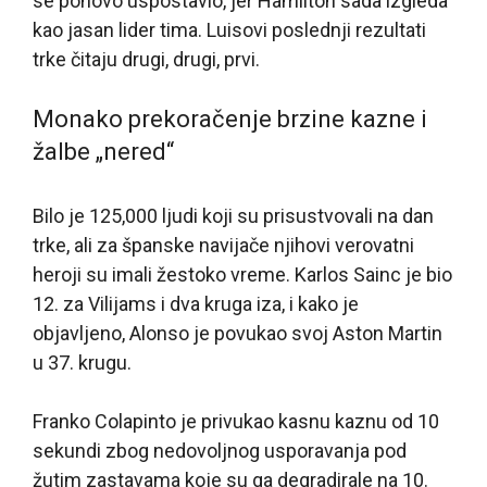
se ponovo uspostavio, jer Hamilton sada izgleda
kao jasan lider tima. Luisovi poslednji rezultati
trke čitaju drugi, drugi, prvi.
Monako prekoračenje brzine kazne i
žalbe „nered“
Bilo je 125,000 ljudi koji su prisustvovali na dan
trke, ali za španske navijače njihovi verovatni
heroji su imali žestoko vreme. Karlos Sainc je bio
12. za Vilijams i dva kruga iza, i kako je
objavljeno, Alonso je povukao svoj Aston Martin
u 37. krugu.
Franko Colapinto je privukao kasnu kaznu od 10
sekundi zbog nedovoljnog usporavanja pod
žutim zastavama koje su ga degradirale na 10.