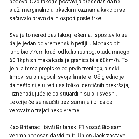
bodova. Ovo takođe postavlja presedan da ne
služi marginalno u trkačkim kaznama kako bi se
sačuvalo pravo da ih ospori posle trke.
Sve je to nered bez lakog rešenja. Ispostavilo se
da je jedan od vremenskih petlji u Monako pit
lane bio 77cm kraći od kalibrisanog, otuda mnogo
60.1kph snimaka kada je granica bila 60km/h. To
je bila tema prepiske od prvih treninga, a neki
timovi su prilagodili svoje limitere. Očigledno je
da nešto nije u redu sa toliko identičnih prekršaja,
i iznenađujuće je da stjuardi nisu bili svesni.
Lekcije će se naučiti bez sumnje i priča će
verovatno trajati neko vreme.
Kao Britanac i bivši Britanski F1 vozač Bio sam
veoma ponosan da vidim tri Union Jack zastave