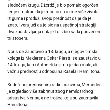
sledećem krugu. Džordž je bio pomalo ogorčen
jer je smatrao da je mogao da uzme više života
iz gume i produži svoju prednost dalje da je
znao, i verujući da je bio na uspešnoj strategiji
dva zaustavljanja dok je Luis bio sada posvećen
tri stopera.
Noris se zaustavio u 13. krugu, a njegov timski
kolega iz Meklarena Oskar Pjastri se zaustavio u
14. krugu, kao i Antoneli koji mu je dao malu, ali
važnu prednost u odnosu na Rasela i Hamiltona.
Sudeći po prenošenim radio pozivima, Mercedes
je izgledao više zabrinut zbog nemilosrdnog
prisustva Norisa, a ne trojice koja su zaustavila
Hamiltona.