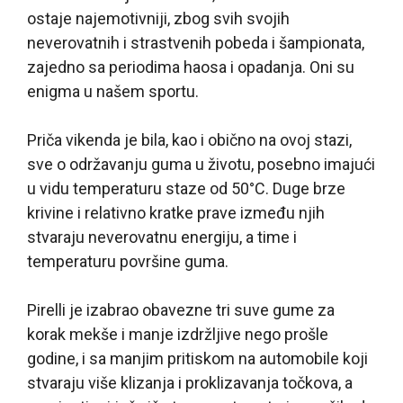
ostaje najemotivniji, zbog svih svojih
neverovatnih i strastvenih pobeda i šampionata,
zajedno sa periodima haosa i opadanja. Oni su
enigma u našem sportu.
Priča vikenda je bila, kao i obično na ovoj stazi,
sve o održavanju guma u životu, posebno imajući
u vidu temperaturu staze od 50°C. Duge brze
krivine i relativno kratke prave između njih
stvaraju neverovatnu energiju, a time i
temperaturu površine guma.
Pirelli je izabrao obavezne tri suve gume za
korak mekše i manje izdržljive nego prošle
godine, i sa manjim pritiskom na automobile koji
stvaraju više klizanja i proklizavanja točkova, a