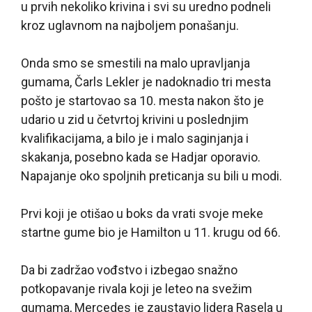
u prvih nekoliko krivina i svi su uredno podneli
kroz uglavnom na najboljem ponašanju.
Onda smo se smestili na malo upravljanja
gumama, Čarls Lekler je nadoknadio tri mesta
pošto je startovao sa 10. mesta nakon što je
udario u zid u četvrtoj krivini u poslednjim
kvalifikacijama, a bilo je i malo saginjanja i
skakanja, posebno kada se Hadjar oporavio.
Napajanje oko spoljnih preticanja su bili u modi.
Prvi koji je otišao u boks da vrati svoje meke
startne gume bio je Hamilton u 11. krugu od 66.
Da bi zadržao vođstvo i izbegao snažno
potkopavanje rivala koji je leteo na svežim
gumama, Mercedes je zaustavio lidera Rasela u