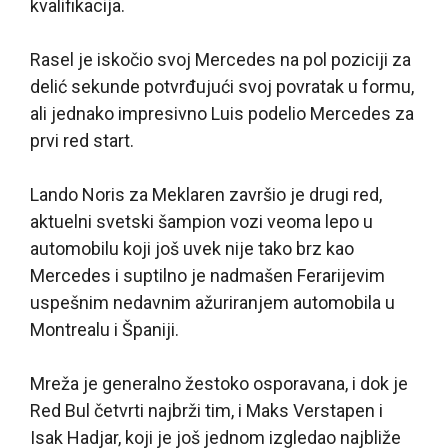
kvalifikacija.
Rasel je iskočio svoj Mercedes na pol poziciji za
delić sekunde potvrđujući svoj povratak u formu,
ali jednako impresivno Luis podelio Mercedes za
prvi red start.
Lando Noris za Meklaren završio je drugi red,
aktuelni svetski šampion vozi veoma lepo u
automobilu koji još uvek nije tako brz kao
Mercedes i suptilno je nadmašen Ferarijevim
uspešnim nedavnim ažuriranjem automobila u
Montrealu i Španiji.
Mreža je generalno žestoko osporavana, i dok je
Red Bul četvrti najbrži tim, i Maks Verstapen i
Isak Hadjar, koji je još jednom izgledao najbliže