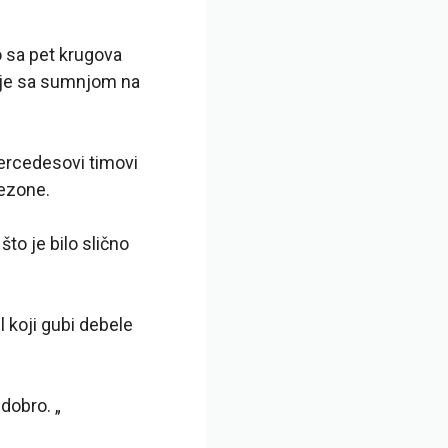
 sa pet krugova
nije sa sumnjom na
Mercedesovi timovi
sezone.
to je bilo slično
koji gubi debele
 dobro. „