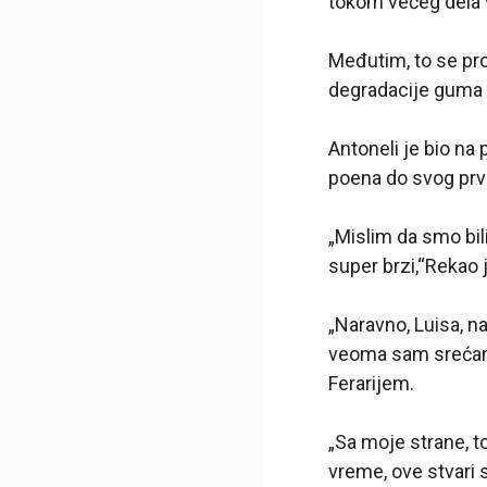
tokom većeg dela
Međutim, to se pro
degradacije guma 
Antoneli je bio n
poena do svog prv
„Mislim da smo bili
super brzi,“Rekao 
„Naravno, Luisa, n
veoma sam srećan 
Ferarijem.
„Sa moje strane, t
vreme, ove stvari s