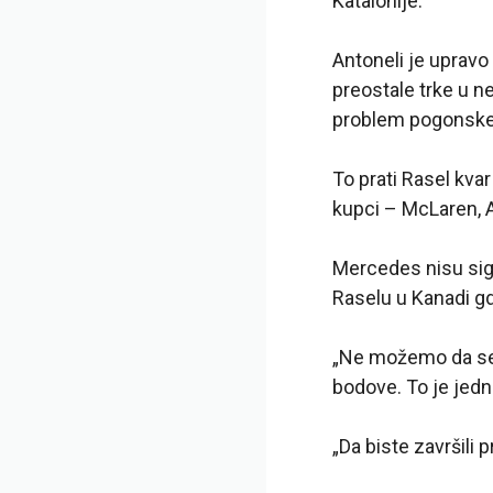
Katalonije.
Antoneli je uprav
preostale trke u n
problem pogonske 
To prati Rasel kva
kupci – McLaren, A
Mercedes nisu sigu
Raselu u Kanadi gd
„Ne možemo da se 
bodove. To je jedn
„Da biste završili 