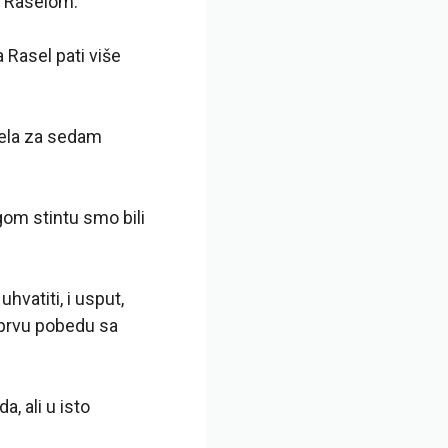
 Raselom.
 Rasel pati više
sela za sedam
ugom stintu smo bili
hvatiti, i usput,
 prvu pobedu sa
, ali u isto