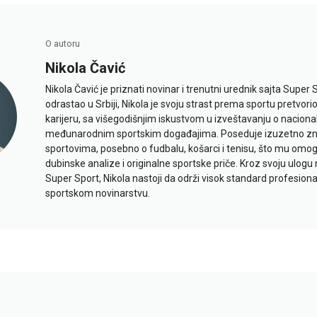
O autoru
Nikola Čavić
Nikola Čavić je priznati novinar i trenutni urednik sajta Super 
odrastao u Srbiji, Nikola je svoju strast prema sportu pretvor
karijeru, sa višegodišnjim iskustvom u izveštavanju o naciona
međunarodnim sportskim događajima. Poseduje izuzetno znan
sportovima, posebno o fudbalu, košarci i tenisu, što mu omo
dubinske analize i originalne sportske priče. Kroz svoju ulogu 
Super Sport, Nikola nastoji da održi visok standard profesional
sportskom novinarstvu.