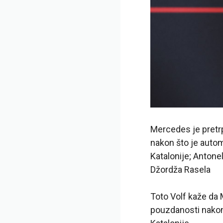
Mercedes je pretrp
nakon što je autom
Katalonije; Antone
Džordža Rasela
Toto Volf kaže da
pouzdanosti nakon