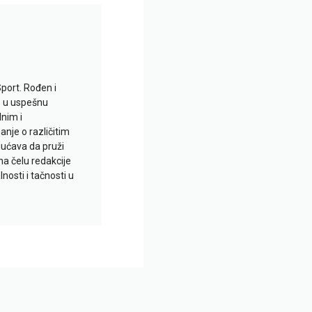
Sport. Rođen i
io u uspešnu
lnim i
je o različitim
gućava da pruži
na čelu redakcije
nosti i tačnosti u