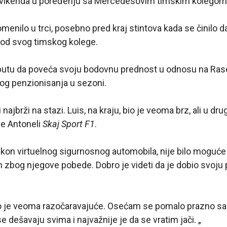
 vikenda u poređenju sa Mercedesovim timskim kolegom
menilo u trci, posebno pred kraj stintova kada se činilo da
od svog timskog kolege.
a putu da poveća svoju bodovnu prednost u odnosu na Ra
og penzionisanja u sezoni.
 najbrži na stazi. Luis, na kraju, bio je veoma brz, ali u dr
je Antoneli
Skaj Sport F1
.
akon virtuelnog sigurnosnog automobila, nije bilo moguće u
zbog njegove pobede. Dobro je videti da je dobio svoju
o je veoma razočaravajuće. Osećam se pomalo prazno sada
e dešavaju svima i najvažnije je da se vratim jači. „