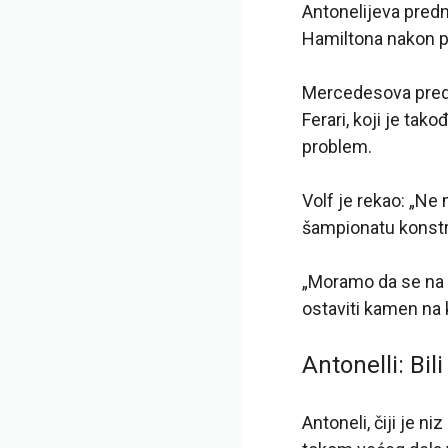
Antonelijeva pred
Hamiltona nakon p
Mercedesova predn
Ferari, koji je tak
problem.
Volf je rekao: „Ne
šampionatu konstru
„Moramo da se na v
ostaviti kamen n
Antonelli: Bil
Antoneli, čiji je n