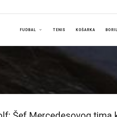
FUDBAL
TENIS
KOŠARKA
BORI
olf: Šef Mercedesovog tima 