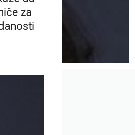
miče za
danosti