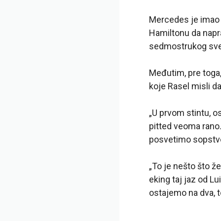
Mercedes je imao 
Hamiltonu da napra
sedmostrukog sve
Međutim, pre toga
koje Rasel misli da
„U prvom stintu,
pitted veoma rano.
posvetimo sopstven
„To je nešto što ž
eking taj jaz od Lu
ostajemo na dva, to