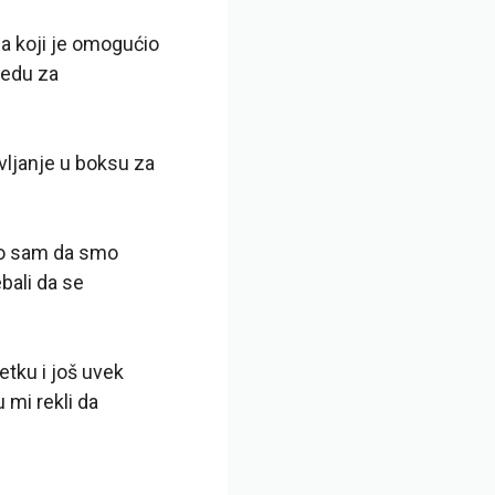
a koji je omogućio
bedu za
ljanje u boksu za
io sam da smo
bali da se
etku i još uvek
 mi rekli da