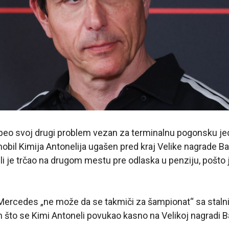
eo svoj drugi problem vezan za terminalnu pogonsku jedi
obil Kimija Antonelija ugašen pred kraj Velike nagrade B
lli je trčao na drugom mestu pre odlaska u penziju, pošto
 Mercedes „ne može da se takmiči za šampionat“ sa stal
 što se Kimi Antoneli povukao kasno na Velikoj nagradi B