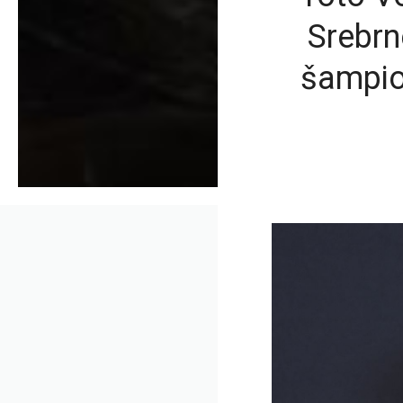
Srebrn
šampio