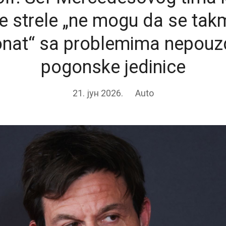
e strele „ne mogu da se tak
nat“ sa problemima nepouz
pogonske jedinice
21. јун 2026.
Auto