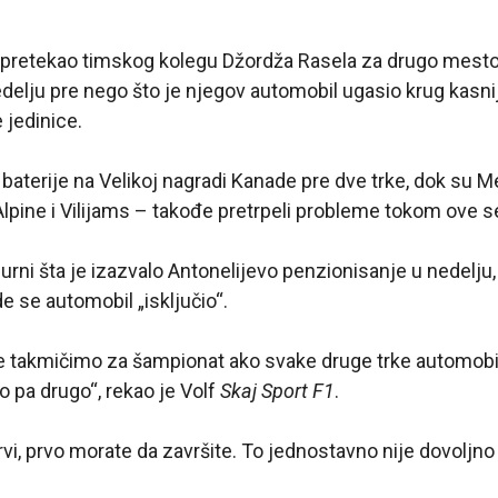
o pretekao timskog kolegu Džordža Rasela za drugo mesto
edelju pre nego što je njegov automobil ugasio krug kas
jedinice.
r baterije na Velikoj nagradi Kanade pre dve trke, dok su 
lpine i Vilijams – takođe pretrpeli probleme tokom ove 
rni šta je izazvalo Antonelijevo penzionisanje u nedelju, š
e se automobil „isključio“.
takmičimo za šampionat ako svake druge trke automobil 
o pa drugo“, rekao je Volf
Skaj Sport F1
.
prvi, prvo morate da završite. To jednostavno nije dovoljno