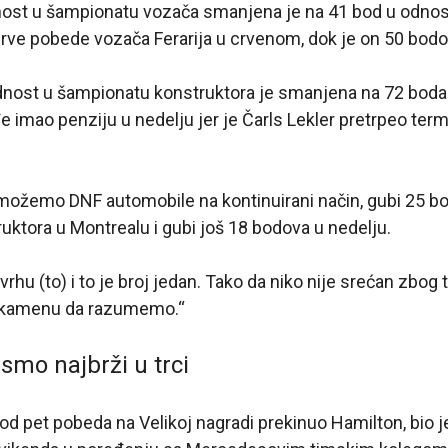
nost u šampionatu vozača smanjena je na 41 bod u odnos
rve pobede vozača Ferarija u crvenom, dok je on 50 bodo
ost u šampionatu konstruktora je smanjena na 72 boda
ođe imao penziju u nedelju jer je Čarls Lekler pretrpeo term
 možemo DNF automobile na kontinuirani način, gubi 25 b
ktora u Montrealu i gubi još 18 bodova u nedelju.
rhu (to) i to je broj jedan. Tako da niko nije srećan zbog
a kamenu da razumemo.“
i smo najbrži u trci
iz od pet pobeda na Velikoj nagradi prekinuo Hamilton, bio