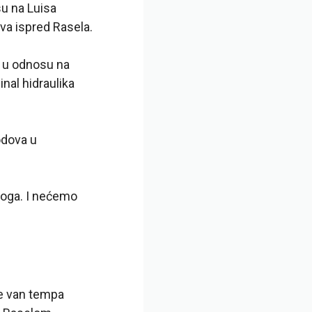
u na Luisa
va ispred Rasela.
 u odnosu na
inal hidraulika
odova u
 toga. I nećemo
 je van tempa