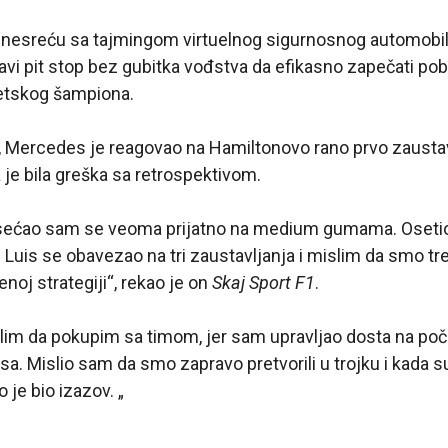
nesreću sa tajmingom virtuelnog sigurnosnog automobil
vi pit stop bez gubitka vođstva da efikasno zapečati po
tskog šampiona.
, Mercedes je reagovao na Hamiltonovo rano prvo zaustav
 je bila greška sa retrospektivom.
 osećao sam se veoma prijatno na medium gumama. Oset
 Luis se obavezao na tri zaustavljanja i mislim da smo tre
oj strategiji“, rekao je on
Skaj Sport F1
.
elim da pokupim sa timom, jer sam upravljao dosta na poč
isa. Mislio sam da smo zapravo pretvorili u trojku i kada su
 je bio izazov. „