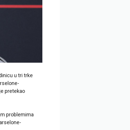
nicu u tri trke
arselone-
 je pretekao
nim problemima
arselone-