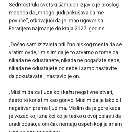
Sedmostruki svetski šampion izjavio je prošlog
meseca da „mnogo ljudi pokušava da me
povuče“, otkrivajući da je imao ugovor sa
Ferarijem najmanje do kraja 2027. godine.
„Došao sam iz zaista prilično niskog mesta da se
vratim ovde, i mislim da je to stvarno o tome da
nikada ne odustanete, nikada ne pogađate sebe,
nikada ne odustajete od sebe i samo nastavite
da pokušavate“, nastavio je on.
„Mislim da za ljude koji kažu negativne stvari,
često to koristim kao gorivo. Mislim da je lako biti
negativan prema ljudima. Mislim da je gore kada
je vozač koji zna koliko je teško u ovoj oblasti da
uradi posao, a oni čak nemaju uspeh koji ja imam
i oni govore negativno.