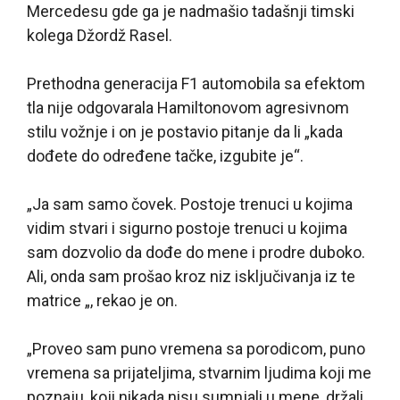
Mercedesu gde ga je nadmašio tadašnji timski
kolega Džordž Rasel.
Prethodna generacija F1 automobila sa efektom
tla nije odgovarala Hamiltonovom agresivnom
stilu vožnje i on je postavio pitanje da li „kada
dođete do određene tačke, izgubite je“.
„Ja sam samo čovek. Postoje trenuci u kojima
vidim stvari i sigurno postoje trenuci u kojima
sam dozvolio da dođe do mene i prodre duboko.
Ali, onda sam prošao kroz niz isključivanja iz te
matrice „, rekao je on.
„Proveo sam puno vremena sa porodicom, puno
vremena sa prijateljima, stvarnim ljudima koji me
poznaju, koji nikada nisu sumnjali u mene, držali