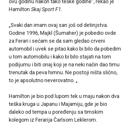
ovu godinu nakon tako teške godine“, rekao je
Hamilton
Skaj Sport F1
.
„Svaki dan imam ovaj san još od detinjstva.
Godine 1996, Majkl (Šumaher) je pobedio ovde
za Ferari i sećam se da sam gledao crveni
automobil i uvek se pitao kako bi bilo da pobedim
u tom automobilu i kako bi bilo stajati na tom
podijumu i biti onaj koji je na neki način dao timu
trenutak da peva himnu. Ne postoji ništa slično,
to je apsolutno neverovatno. „
Hamilton je bio pod lupom tek u maju nakon dva
teška kruga u Japanu i Majamiju, gde je bio
daleko od tempa u poređenju sa timskim
kolegom iz Ferarija Čarlsom Leklerom.