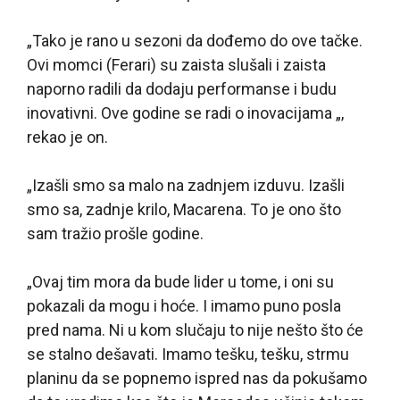
„Tako je rano u sezoni da dođemo do ove tačke.
Ovi momci (Ferari) su zaista slušali i zaista
naporno radili da dodaju performanse i budu
inovativni. Ove godine se radi o inovacijama „,
rekao je on.
„Izašli smo sa malo na zadnjem izduvu. Izašli
smo sa, zadnje krilo, Macarena. To je ono što
sam tražio prošle godine.
„Ovaj tim mora da bude lider u tome, i oni su
pokazali da mogu i hoće. I imamo puno posla
pred nama. Ni u kom slučaju to nije nešto što će
se stalno dešavati. Imamo tešku, tešku, strmu
planinu da se popnemo ispred nas da pokušamo