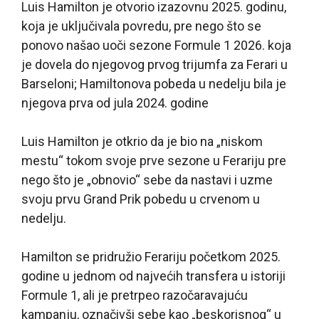
Luis Hamilton je otvorio izazovnu 2025. godinu,
koja je uključivala povredu, pre nego što se
ponovo našao uoči sezone Formule 1 2026. koja
je dovela do njegovog prvog trijumfa za Ferari u
Barseloni; Hamiltonova pobeda u nedelju bila je
njegova prva od jula 2024. godine
Luis Hamilton je otkrio da je bio na „niskom
mestu“ tokom svoje prve sezone u Ferariju pre
nego što je „obnovio“ sebe da nastavi i uzme
svoju prvu Grand Prik pobedu u crvenom u
nedelju.
Hamilton se pridružio Ferariju početkom 2025.
godine u jednom od najvećih transfera u istoriji
Formule 1, ali je pretrpeo razočaravajuću
kampanju, označivši sebe kao „beskorisnog“ u