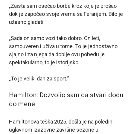
„Zaista sam osećao borbe kroz koje je prošao
dok je započeo svoje vreme sa Ferarijem. Bilo je
užasno gledati.
„Sada on samo vozi tako dobro. On leti,
samouveren i uživa u tome. To je jednostavno
sjajno i za njega da dobije ovu pobedu je
spektakularno, to je istorijsko.
„To je veliki dan za sport.“
Hamilton: Dozvolio sam da stvari dođu
do mene
Hamiltonova teška 2025. došla je na poleđini
uglavnom izazovne završne sezone u