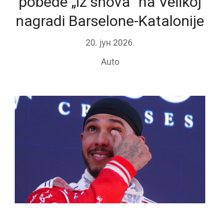
pobede „iz snova“ na Velikoj
nagradi Barselone-Katalonije
20. јун 2026.
Auto