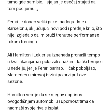
tamo gde sam bio. I sjajan je osećaj stajati na
tom podijumu. „
Ferari je doneo veliki paket nadogradnje u
Barselonu, uključujući novi pod i prednje krilo, što
nije izgledalo da im pruži trenutne performanse
tokom treninga.
Ali Hamilton i Lekler su iznenada pronašli tempo
u kvalifikacijama i pokazali snažan trkački tempo i
u nedelju, jer je Ferari parirao, ili čak poboljšao,
Mercedes u sirovoj brzini po prvi put ove
sezone.
Hamilton veruje da se njegov doprinos
ovogodišnjem automobilu i upornost tima da
nadmaši svoje rivale isplati.