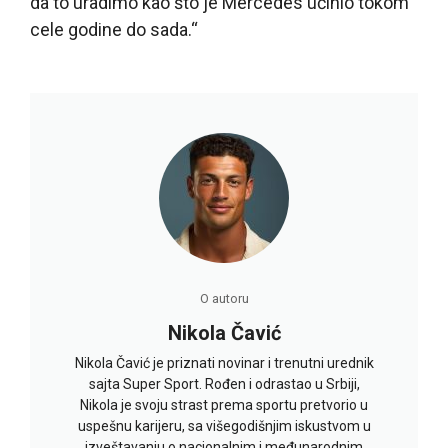
da to uradimo kao što je Mercedes učinio tokom
cele godine do sada.“
O autoru
Nikola Čavić
Nikola Čavić je priznati novinar i trenutni urednik
sajta Super Sport. Rođen i odrastao u Srbiji,
Nikola je svoju strast prema sportu pretvorio u
uspešnu karijeru, sa višegodišnjim iskustvom u
izveštavanju o nacionalnim i međunarodnim