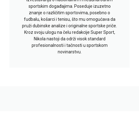
sportskim događajima. Poseduje izuzetno
znanje o različitim sportovima, posebno o
fudbalu, košarci i tenisu, što mu omogućava da
pruži dubinske analize i originalne sportske priče.
Kroz svoju ulogu na čelu redakcije Super Sport,
Nikola nastoji da održi visok standard
profesionalnosti i tačnosti u sportskom
novinarstvu.