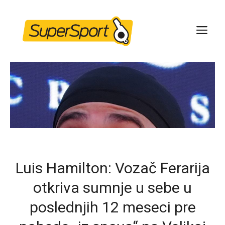
Skip
to
ME
content
Luis Hamilton: Vozač Ferarija
otkriva sumnje u sebe u
poslednjih 12 meseci pre