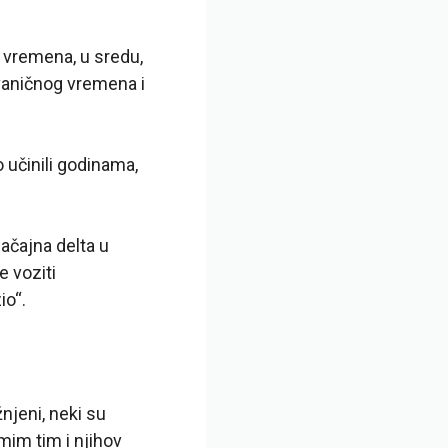
vremena, u sredu,
zvaničnog vremena i
 učinili godinama,
načajna delta u
e voziti
io“.
njeni, neki su
amim tim i njihov