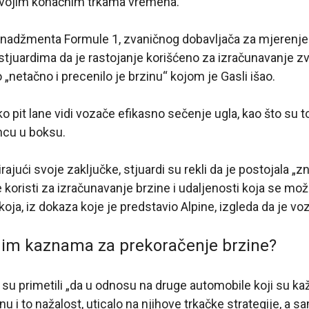
svojim konačnim trkama vremena.
adžmenta Formule 1, zvaničnog dobavljača za mjerenje 
stjuardima da je rastojanje korišćeno za izračunavanje 
 „netačno i precenilo je brzinu“ kojom je Gasli išao.
 pit lane vidi vozače efikasno sečenje ugla, kao što su to
ncu u boksu.
jući svoje zaključke, stjuardi su rekli da je postojala „z
 koristi za izračunavanje brzine i udaljenosti koja se mož
oja, iz dokaza koje je predstavio Alpine, izgleda da je voz
ugim kaznama za prekoračenje brzine?
a su primetili „da u odnosu na druge automobile koji su kaž
nu i to nažalost, uticalo na njihove trkačke strategije, a s