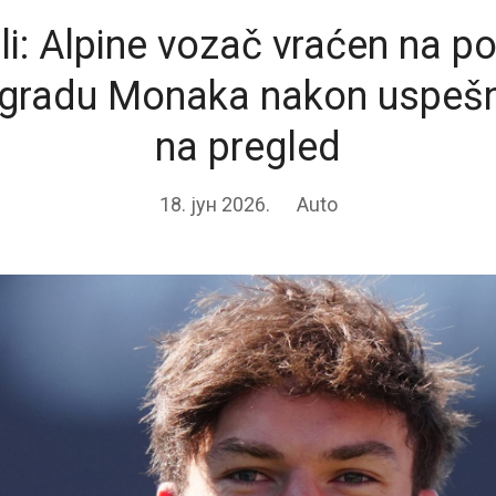
li: Alpine vozač vraćen na p
agradu Monaka nakon uspeš
na pregled
18. јун 2026.
Auto