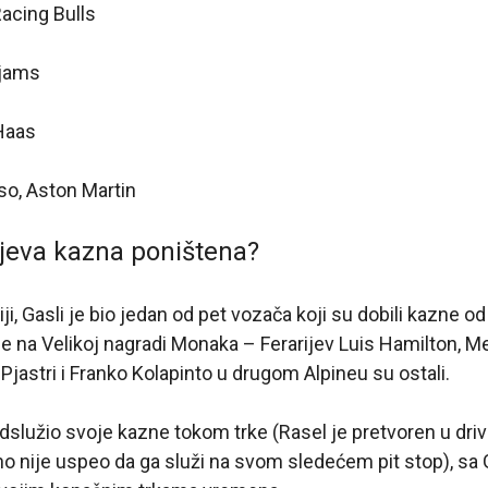
Racing Bulls
ijams
Haas
so, Aston Martin
ijeva kazna poništena?
ji, Gasli je bio jedan od pet vozača koji su dobili kazne 
ne na Velikoj nagradi Monaka – Ferarijev Luis Hamilton, 
Pjastri i Franko Kolapinto u drugom Alpineu su ostali.
dslužio svoje kazne tokom trke (Rasel je pretvoren u dri
nije uspeo da ga služi na svom sledećem pit stop), sa Ga