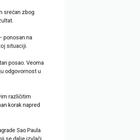
m srećan zbog
ultat.
– ponosan na
j situaciji.
vatan posao. Veoma
oju odgovornost u
im različitim
man korak napred
 nagrade Sao Paula
 se dalje izvlači