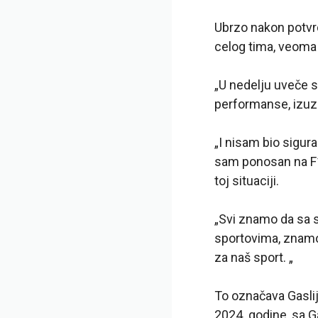
Ubrzo nakon potvrd
celog tima, veoma 
„U nedelju uveče
performanse, izuze
„I nisam bio sigur
sam ponosan na F1 
toj situaciji.
„Svi znamo da sa s
sportovima, znamo
za naš sport. „
To označava Gaslije
2024. godine, sa G