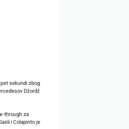
od pet sekundi zbog
Mercedesov Džordž
ve-through za
sli i Colapinto je