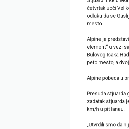
Stjuardi trke u Mo
četvrtak uoči Veli
odluku da se Gasli
mesto.
Alpine je predstavi
element“ u vezi s
Bulovog Isaka Had
peto mesto, a dvoj
Alpine pobeda u pr
Presuda stjuarda gl
zadatak stjuarda je
km/h u pit laneu.
„Utvrdili smo da nij