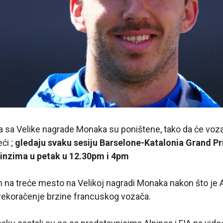
a sa Velike nagrade Monaka su poništene, tako da će voza
eći ;
gledaju svaku sesiju Barselone-Katalonia Grand Pri
ninzima u petak u 12.30pm i 4pm
en na treće mesto na Velikoj nagradi Monaka nakon što je
rekoračenje brzine francuskog vozača.