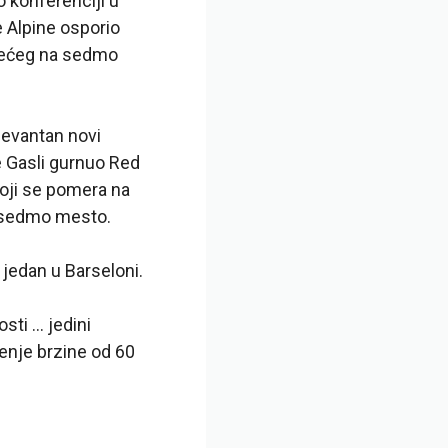
o konferenciji u
e Alpine osporio
trećeg na sedmo
elevantan novi
e Gasli gurnuo Red
oji se pomera na
i sedmo mesto.
 jedan u Barseloni.
osti … jedini
čenje brzine od 60