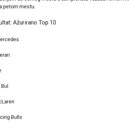
na petom mestu.
tat: Ažurirano Top 10
 Mercedes
erari
e
 Bul
McLaren
cing Bulls