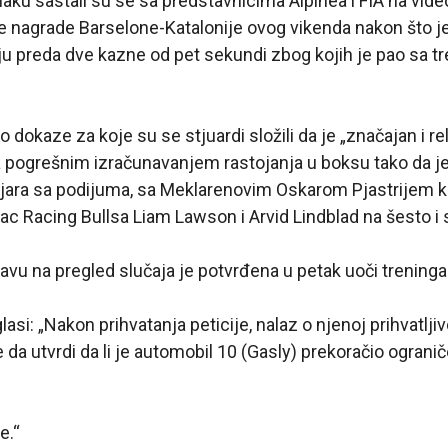
naku sastali su se sa predstavnicima Alpinea i FIA na vide
ke nagrade Barselone-Katalonije ovog vikenda nakon što j
ju preda dve kazne od pet sekundi zbog kojih je pao sa 
o dokaze za koje su se stjuardi složili da je „značajan i r
a pogrešnim izračunavanjem rastojanja u boksu tako da j
jara sa podijuma, sa Meklarenovim Oskarom Pjastrijem k
ac Racing Bullsa Liam Lawson i Arvid Lindblad na šesto 
avu na pregled slučaja je potvrđena u petak uoči treninga
asi: „Nakon prihvatanja peticije, nalaz o njenoj prihvatljiv
 da utvrdi da li je automobil 10 (Gasly) prekoračio ograni
e.“