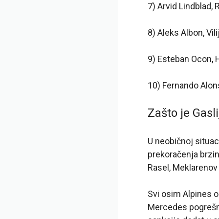
7) Arvid Lindblad, 
8) Aleks Albon, Vil
9) Esteban Ocon, 
10) Fernando Alon
Zašto je Gasl
U neobičnoj situaci
prekoračenja brzi
Rasel, Meklarenov 
Svi osim Alpines o
Mercedes pogrešno 