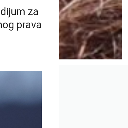
odijum za
nog prava