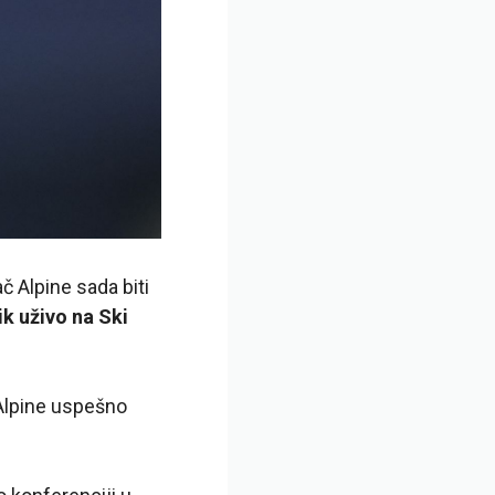
č Alpine sada biti
k uživo na Ski
 Alpine uspešno