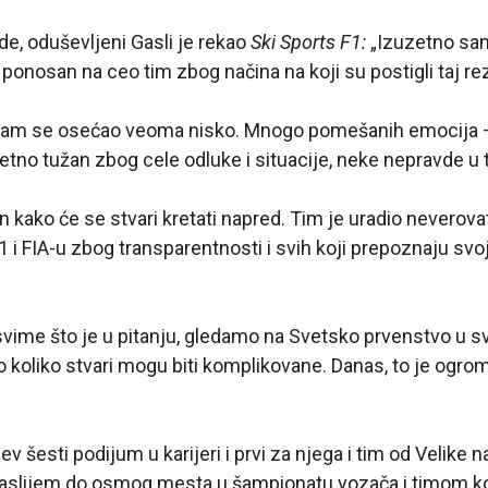
e, oduševljeni Gasli je rekao
Ski Sports F1:
„Izuzetno sa
ponosan na ceo tim zbog načina na koji su postigli taj rez
 sam se osećao veoma nisko. Mnogo pomešanih emocija 
tno tužan zbog cele odluke i situacije, neke nepravde u to
an kako će se stvari kretati napred. Tim je uradio nevero
i FIA-u zbog transparentnosti i svih koji prepoznaju sv
vime što je u pitanju, gledamo na Svetsko prvenstvo u sv
 koliko stvari mogu biti komplikovane. Danas, to je ogro
v šesti podijum u karijeri i prvi za njega i tim od Velike
aslijem do osmog mesta u šampionatu vozača i timom koji