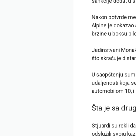
sankcije dodat u 
Nakon potvrde men
Alpine je dokazao 
brzine u boksu bilo
Jedinstveni Monako
što skraćuje dista
U saopštenju sumira
udaljenosti koja se
automobilom 10, i k
Šta je sa dr
Stjuardi su rekli d
odslužili svoju kaz