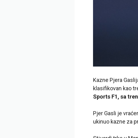
Kazne Pjera Gaslij
klasifikovan kao tr
Sports F1, sa tre
Pjer Gasli je vrać
ukinuo kazne za p