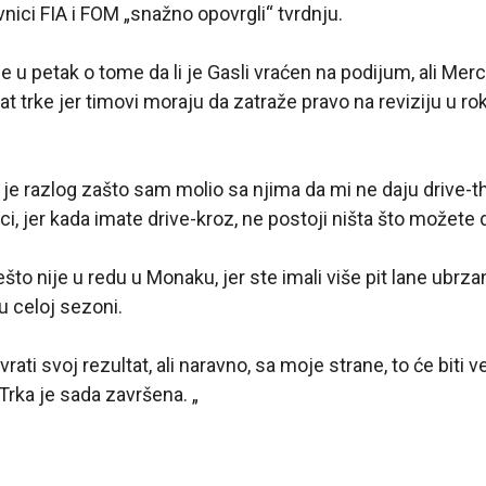
vnici FIA i FOM „snažno opovrgli“ tvrdnju.
 u petak o tome da li je Gasli vraćen na podijum, ali Me
tat trke jer timovi moraju da zatraže pravo na reviziju u ro
o je razlog zašto sam molio sa njima da mi ne daju drive-
i, jer kada imate drive-kroz, ne postoji ništa što možete d
što nije u redu u Monaku, jer ste imali više pit lane ubrzan
u celoj sezoni.
vrati svoj rezultat, ali naravno, sa moje strane, to će biti
Trka je sada završena. „