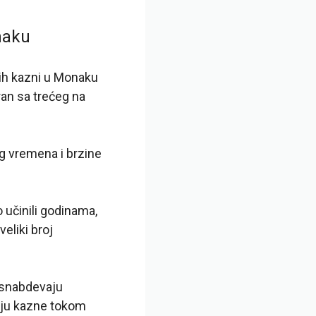
naku
kih kazni u Monaku
ran sa trećeg na
og vremena i brzine
 učinili godinama,
eliki broj
 snabdevaju
juju kazne tokom