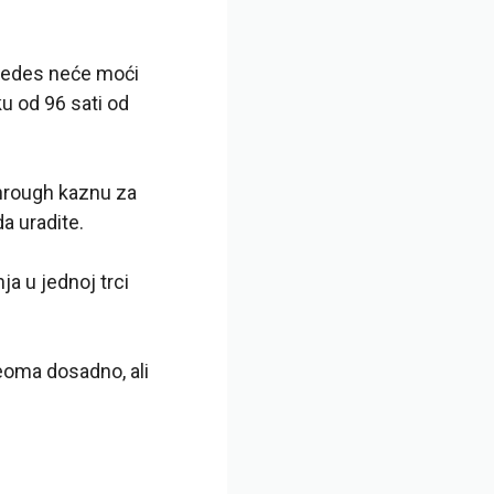
rcedes neće moći
ku od 96 sati od
through kaznu za
a uradite.
ja u jednoj trci
 veoma dosadno, ali