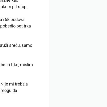
 kazne kao
tokom pit stop.
a i 68 bodova
pobedio pet trka
pruži sreću, samo
četiri trke, mislim
Nije mi trebala
o mogu da