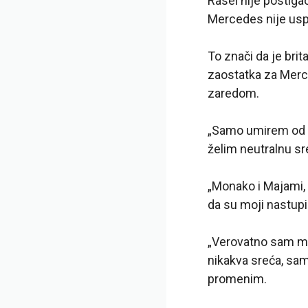
Rasel nije postig
Mercedes nije usp
To znači da je bri
zaostatka za Merc
zaredom.
„Samo umirem od ž
želim neutralnu sr
„Monako i Majami, i
da su moji nastupi 
„Verovatno sam mog
nikakva sreća, sa
promenim.