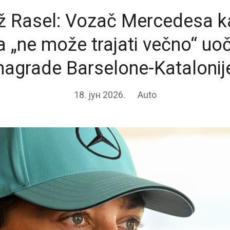
ž Rasel: Vozač Mercedesa k
 „ne može trajati večno“ uoč
nagrade Barselone-Katalonij
18. јун 2026.
Auto