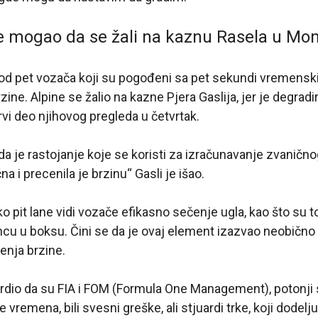
e mogao da se žali na kaznu Rasela u Mo
n od pet vozača koji su pogođeni sa pet sekundi vremens
ine. Alpine se žalio na kazne Pjera Gaslija, jer je degradi
rvi deo njihovog pregleda u četvrtak.
da je rastojanje koje se koristi za izračunavanje zvaničn
na i precenila je brzinu“ Gasli je išao.
 pit lane vidi vozače efikasno sečenje ugla, kao što su to
ncu u boksu. Čini se da je ovaj element izazvao neobično v
enja brzine.
tvrdio da su FIA i FOM (Formula One Management), potonji
 vremena, bili svesni greške, ali stjuardi trke, koji dodel