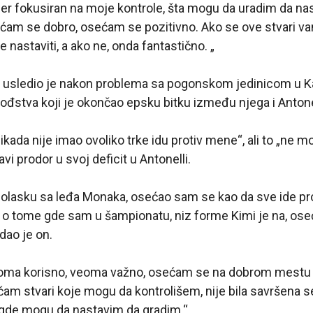
r fokusiran na moje kontrole, šta mogu da uradim da na
ećam se dobro, osećam se pozitivno. Ako se ove stvari va
 nastaviti, a ako ne, onda fantastično. „
 usledio je nakon problema sa pogonskom jedinicom u K
ođstva koji je okončao epsku bitku između njega i Antone
ikada nije imao ovoliko trke idu protiv mene“, ali to „ne m
avi prodor u svoj deficit u Antonelli.
dolasku sa leđa Monaka, osećao sam se kao da sve ide pr
 o tome gde sam u šampionatu, niz forme Kimi je na, ose
dao je on.
eoma korisno, veoma važno, osećam se na dobrom mestu
am stvari koje mogu da kontrolišem, nije bila savršena sez
egde mogu da nastavim da gradim.“