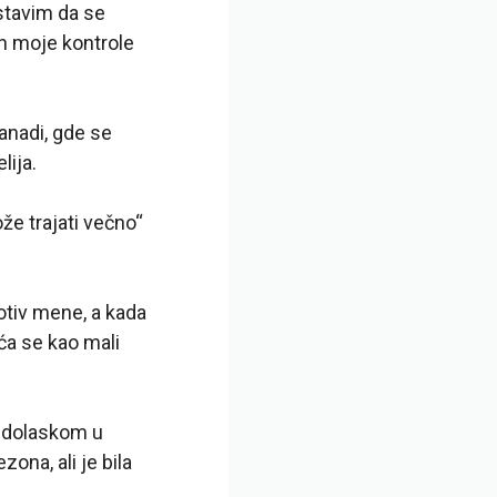
stavim da se
n moje kontrole
anadi, gde se
lija.
ože trajati večno“
otiv mene, a kada
ća se kao mali
 dolaskom u
ona, ali je bila