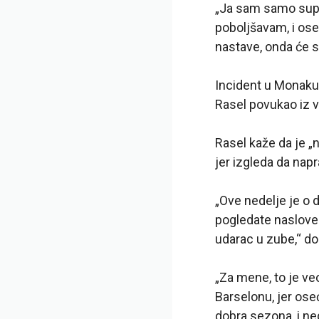
„Ja sam samo supe
poboljšavam, i os
nastave, onda će se
Incident u Monaku
Rasel povukao iz v
Rasel kaže da je „n
jer izgleda da napr
„Ove nedelje je o 
pogledate naslove
udarac u zube,“ do
„Za mene, to je v
Barselonu, jer oseć
dobra sezona, i n