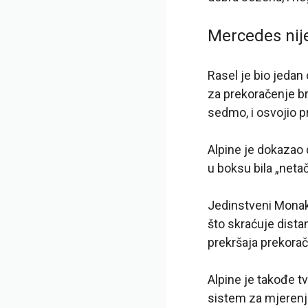
Mercedes nij
Rasel je bio jeda
za prekoračenje brz
sedmo, i osvojio p
Alpine je dokazao 
u boksu bila „netač
Jedinstveni Monako
što skraćuje dista
prekršaja prekorač
Alpine je takođe 
sistem za mjerenje