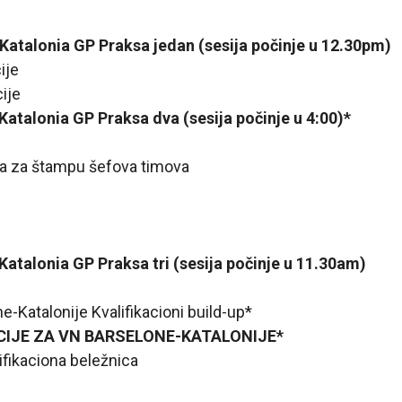
atalonia GP Praksa jedan (sesija počinje u 12.30pm)
ije
cije
Katalonia GP Praksa dva (sesija počinje u 4:00)*
ja za štampu šefova timova
Katalonia GP Praksa tri (sesija počinje u 11.30am)
e-Katalonije Kvalifikacioni build-up*
ACIJE ZA VN BARSELONE-KATALONIJE*
ifikaciona beležnica