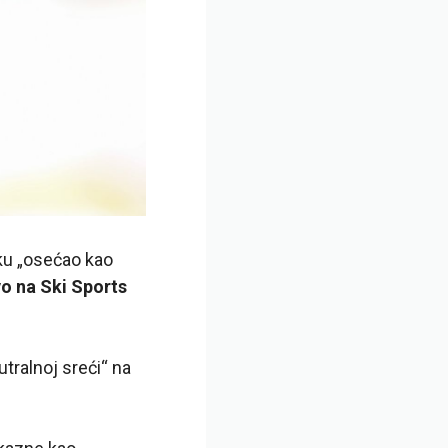
aku „osećao kao
vo na Ski Sports
tralnoj sreći“ na