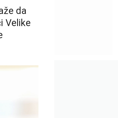
aže da
i Velike
e