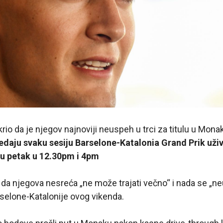
krio da je njegov najnoviji neuspeh u trci za titulu u Mon
edaju svaku sesiju Barselone-Katalonia Grand Prik uži
 u petak u 12.30pm i 4pm
da njegova nesreća „ne može trajati večno“ i nada se „neu
rselone-Katalonije ovog vikenda.