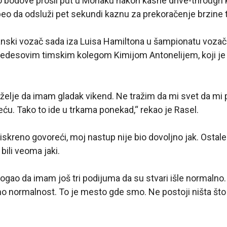
ao bodove prošli put u Monaku nakon kasne drive-through
eo da odsluži pet sekundi kaznu za prekoračenje brzine 
tanski vozač sada iza Luisa Hamiltona u šampionatu vozač
edesovim timskim kolegom Kimijom Antonelijem, koji je 
elje da imam gladak vikend. Ne tražim da mi svet da mi 
eću. Tako to ide u trkama ponekad,“ rekao je Rasel.
skreno govoreći, moj nastup nije bio dovoljno jak. Ostale 
bili veoma jaki.
ao da imam još tri podijuma da su stvari išle normalno. 
mo normalnost. To je mesto gde smo. Ne postoji ništa št