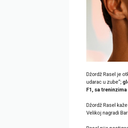
Džordž Rasel je ot
udarac u zube“;
gl
F1, sa treninzima
Džordž Rasel kaže 
Velikoj nagradi Ba