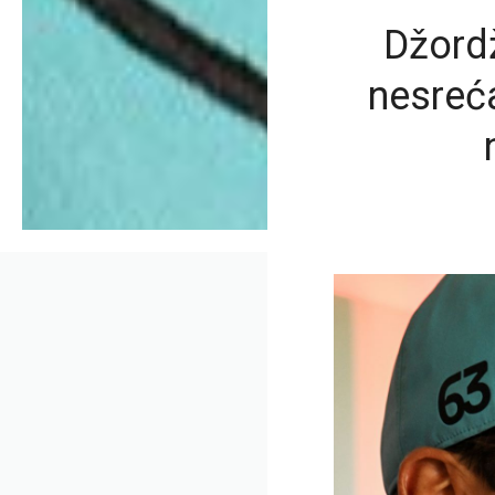
Džord
nesreća