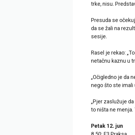
trke, nisu. Predsta
Presuda se očekuje
da se žali na rezul
sesije.
Rasel je rekao: „T
netačnu kaznu u trc
„Očigledno je da ne
nego što ste imali 
„Pjer zaslužuje da 
to ništa ne menja. 
Petak 12. jun
8.50: F3 Praksa