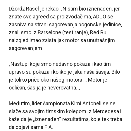
Džordž Rasel je rekao: „Nisam bio iznenađen, jer
znate sve agreed sa proizvođačima, ADUO se
zasniva na strani sagorevanja pogonske jedinice,
znali smo iz Barselone (testiranje), Red Bul
naizgled imao zaista jak motor sa unutrašnjim
sagorevanjem
„Nastupi koje smo nedavno pokazali kao tim
upravo su pokazali koliko je jaka naša šasija. Bilo
je toliko priče oko našeg motora … Motor je
odličan, šasija je neverovatna. „
Međutim, lider šampionata Kimi Antoneli se ne
slaže sa svojim timskim kolegom iz Mercedesa i
kaže da je „iznenađen“ rezultatima, koje tek treba
da objavi sama FIA.