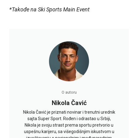
*Takođe na Ski Sports Main Event
O autoru
Nikola Čavić
Nikola Čavić je priznati novinar i trenutni urednik
sajta Super Sport. Rođen i odrastao u Srbiji,
Nikola je svoju strast prema sportu pretvorio u
uspešnu karijeru, sa višegodišnjim iskustvom u
izveštavanju o nacionalnim i međunarodnim