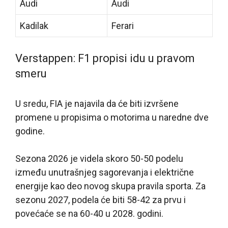
Audi
Audi
Kadilak
Ferari
Verstappen: F1 propisi idu u pravom
smeru
U sredu, FIA je najavila da će biti izvršene
promene u propisima o motorima u naredne dve
godine.
Sezona 2026 je videla skoro 50-50 podelu
između unutrašnjeg sagorevanja i električne
energije kao deo novog skupa pravila sporta. Za
sezonu 2027, podela će biti 58-42 za prvu i
povećaće se na 60-40 u 2028. godini.