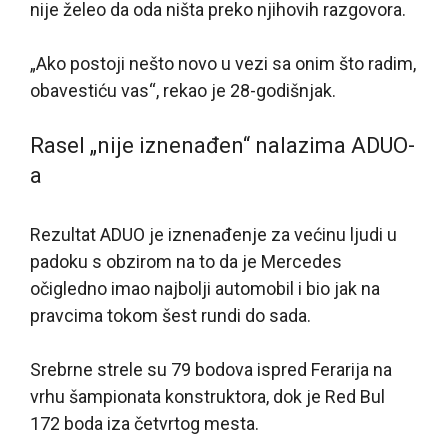
nije želeo da oda ništa preko njihovih razgovora.
„Ako postoji nešto novo u vezi sa onim što radim,
obavestiću vas“, rekao je 28-godišnjak.
Rasel „nije iznenađen“ nalazima ADUO-
a
Rezultat ADUO je iznenađenje za većinu ljudi u
padoku s obzirom na to da je Mercedes
očigledno imao najbolji automobil i bio jak na
pravcima tokom šest rundi do sada.
Srebrne strele su 79 bodova ispred Ferarija na
vrhu šampionata konstruktora, dok je Red Bul
172 boda iza četvrtog mesta.