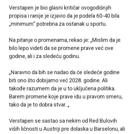
Verstapen je bio glasni kritičar ovogodišnjih
propisa i ranije je izjavio da je podela 60-40 bila
„minimum“ potrebna za ostanak u sportu.
Na pitanje o promenama, rekao je: „Mislim da je
bilo lepo videti da se promene prave već ove
godine, ali i za sledeću godinu.
„Naravno da bih se nadao da će sledeće godine
biti ono što dobijamo već 2028. godine. Ali
takođe razumem da je u to uključena politika.
Barem promene koje prave idu u pravom smeru,
tako da je to dobra stvar. „
Verstapen se sastao sa nekim od Red Bulovih
viših ličnosti u Austriji pre dolaska u Barselonu, ali