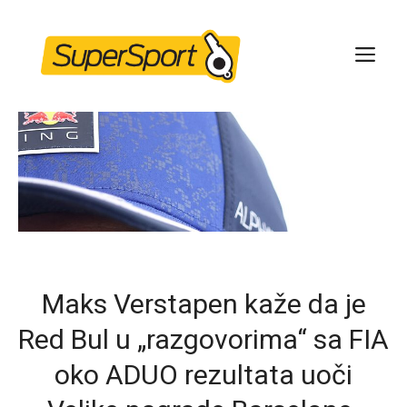
Skip
to
ME
content
Maks Verstapen kaže da je
Red Bul u „razgovorima“ sa FIA
oko ADUO rezultata uoči