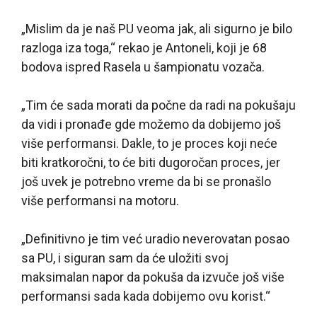
„Mislim da je naš PU veoma jak, ali sigurno je bilo
razloga iza toga,“ rekao je Antoneli, koji je 68
bodova ispred Rasela u šampionatu vozača.
„Tim će sada morati da počne da radi na pokušaju
da vidi i pronađe gde možemo da dobijemo još
više performansi. Dakle, to je proces koji neće
biti kratkoročni, to će biti dugoročan proces, jer
još uvek je potrebno vreme da bi se pronašlo
više performansi na motoru.
„Definitivno je tim već uradio neverovatan posao
sa PU, i siguran sam da će uložiti svoj
maksimalan napor da pokuša da izvuče još više
performansi sada kada dobijemo ovu korist.“