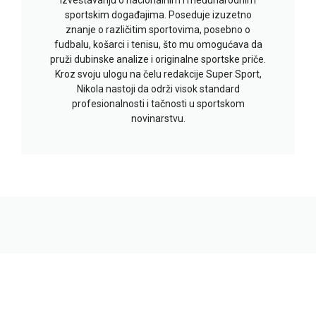
sportskim događajima. Poseduje izuzetno
znanje o različitim sportovima, posebno o
fudbalu, košarci i tenisu, što mu omogućava da
pruži dubinske analize i originalne sportske priče.
Kroz svoju ulogu na čelu redakcije Super Sport,
Nikola nastoji da održi visok standard
profesionalnosti i tačnosti u sportskom
novinarstvu.