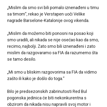
„Mislim da smo svi bili pomalo iznenađeni u timu
sa timom“, rekao je Verstapen uoči Velike
nagrade Barselone-Katalonije ovog vikenda.
„Mislim da možemo biti ponosni na posao koji
smo uradili, ali nikada se nije osećao kao da smo,
recimo, najbolji. Zato smo bili iznenađeni i zato
mislim da razgovaramo sa FIA da razumemo šta
se tamo desilo.
„Mi smo u bliskim razgovorima sa FIA da vidimo
zašto ili kako je došlo do toga.“
Bilo je predsezonskih zabrinutosti Red Bul
pogonska jedinica će biti nekonkurentna s
obzirom da nikada nisu napravili svoj motor i