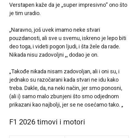
Verstapen kaže da je „super impresivno“ ono što
je tim uradio.
„Naravno, još uvek imamo neke stvari
pouzdanosti, ali sve u svemu, iskreno je lepo biti
deo toga, i videti pogon ljudi, i šta žele da rade.
Nikada nisu zadovoljni „, dodao je on.
„Takođe nikada nisam zadovoljan, ali i oni su, i
jednako su razočarani kada stvari ne idu kako
treba. Dakle, da, na neki način, jer smo ponosni,
(ali i) samo malo zbunjeni što smo odjednom
prikazani kao najbolji, jer se ne osećamo tako. „
F1 2026 timovi i motori