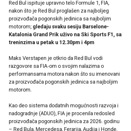
Red Bul ispituje upravno telo Formule 1, FIA,
nakon što je Red Bul proglašen za najboljeg
proizvođača pogonskih jedinica sa najboljim
motorom;
gledaju svaku sesiju Barselone-
Katalonia Grand Prik uživo na Ski Sports F1, sa
treninzima u petak u 12.30pm i 4pm
Maks Verstapen je otkrio da Red Bul vodi
razgovore sa FIA-om o svojim nalazima o
performansama motora nakon što su imenovani
za proizvođača pogonskih jedinica sa najboljim
motorom.
Kao deo sistema dodatnih mogućnosti razvoja i
nadogradnje (ADUO), FIA je procenila redosled
proizvođača pogonskih jedinica za 2026. godinu
– Red Bula, Mercedesa, Ferarija, Audija i Honde.