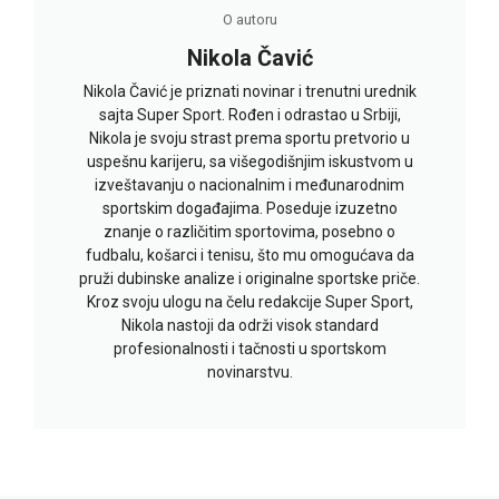
O autoru
Nikola Čavić
Nikola Čavić je priznati novinar i trenutni urednik
sajta Super Sport. Rođen i odrastao u Srbiji,
Nikola je svoju strast prema sportu pretvorio u
uspešnu karijeru, sa višegodišnjim iskustvom u
izveštavanju o nacionalnim i međunarodnim
sportskim događajima. Poseduje izuzetno
znanje o različitim sportovima, posebno o
fudbalu, košarci i tenisu, što mu omogućava da
pruži dubinske analize i originalne sportske priče.
Kroz svoju ulogu na čelu redakcije Super Sport,
Nikola nastoji da održi visok standard
profesionalnosti i tačnosti u sportskom
novinarstvu.