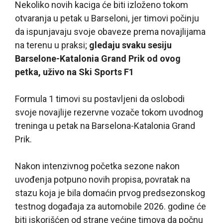
Nekoliko novih kaciga će biti izloženo tokom
otvaranja u petak u Barseloni, jer timovi počinju
da ispunjavaju svoje obaveze prema novajlijama
na terenu u praksi;
gledaju svaku sesiju
Barselone-Katalonia Grand Prik od ovog
petka, uživo na Ski Sports F1
Formula 1 timovi su postavljeni da oslobodi
svoje novajlije rezervne vozače tokom uvodnog
treninga u petak na Barselona-Katalonia Grand
Prik.
Nakon intenzivnog početka sezone nakon
uvođenja potpuno novih propisa, povratak na
stazu koja je bila domaćin prvog predsezonskog
testnog događaja za automobile 2026. godine će
biti iskorišćen od strane većine timova da počnu