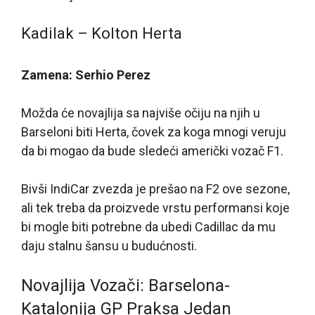
Kadilak – Kolton Herta
Zamena: Serhio Perez
Možda će novajlija sa najviše očiju na njih u
Barseloni biti Herta, čovek za koga mnogi veruju
da bi mogao da bude sledeći američki vozač F1.
Bivši IndiCar zvezda je prešao na F2 ove sezone,
ali tek treba da proizvede vrstu performansi koje
bi mogle biti potrebne da ubedi Cadillac da mu
daju stalnu šansu u budućnosti.
Novajlija Vozači: Barselona-
Katalonija GP Praksa Jedan