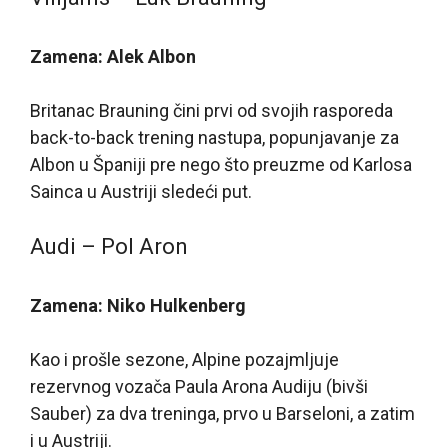
Zamena: Alek Albon
Britanac Brauning čini prvi od svojih rasporeda
back-to-back trening nastupa, popunjavanje za
Albon u Španiji pre nego što preuzme od Karlosa
Sainca u Austriji sledeći put.
Audi – Pol Aron
Zamena: Niko Hulkenberg
Kao i prošle sezone, Alpine pozajmljuje
rezervnog vozača Paula Arona Audiju (bivši
Sauber) za dva treninga, prvo u Barseloni, a zatim
i u Austriji.