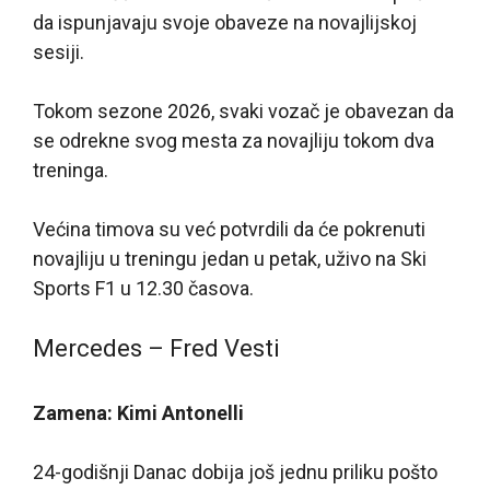
da ispunjavaju svoje obaveze na novajlijskoj
sesiji.
Tokom sezone 2026, svaki vozač je obavezan da
se odrekne svog mesta za novajliju tokom dva
treninga.
Većina timova su već potvrdili da će pokrenuti
novajliju u treningu jedan u petak, uživo na Ski
Sports F1 u 12.30 časova.
Mercedes – Fred Vesti
Zamena: Kimi Antonelli
24-godišnji Danac dobija još jednu priliku pošto