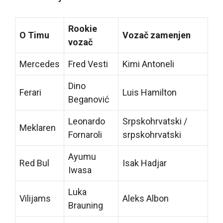
Rookie
O Timu
Vozač zamenjen
vozač
Mercedes
Fred Vesti
Kimi Antoneli
Dino
Ferari
Luis Hamilton
Beganović
Leonardo
Srpskohrvatski /
Meklaren
Fornaroli
srpskohrvatski
Ayumu
Red Bul
Isak Hadjar
Iwasa
Luka
Vilijams
Aleks Albon
Brauning