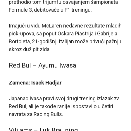
prethodio tom trijumfu osvajanjem šampionata
Formule 3, debitovaće u F1 treningu.
Imajući u vidu McLaren nedavne rezultate mladih
pick-upova, sa poput Oskara Piastrija i Gabrijela
Bortoleta, 21-godišnji Italijan može privući pažnju
skroz duž pit zida.
Red Bul – Ayumu Iwasa
Zamena: Isack Hadjar
Japanac Ivasa pravi svoj drugi trening izlazak za
Red Bul, ali je takođe ranije ispostavilo u četiri
navrata za Racing Bulls.
Vilijams – Luk Brauning