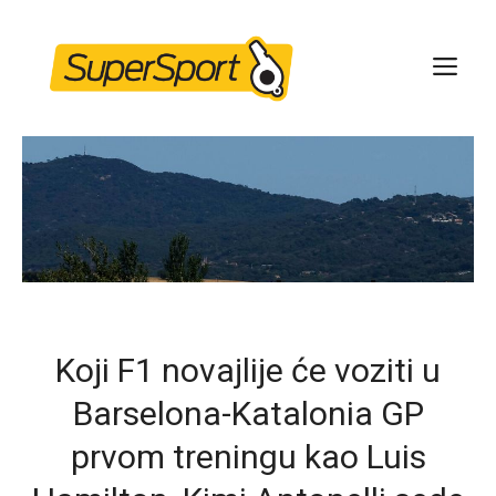
Skip
to
ME
content
Koji F1 novajlije će voziti u
Barselona-Katalonia GP
prvom treningu kao Luis