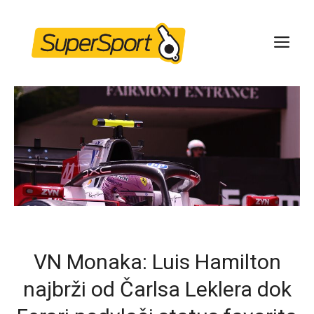
Skip
to
ME
content
VN Monaka: Luis Hamilton
najbrži od Čarlsa Leklera dok