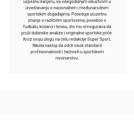
uspešnu karijeru, sa višegodišnjim iskustvom u
izveštavanju o nacionalnim i međunarodnim
sportskim događajima. Poseduje izuzetno
znanje o različitim sportovima, posebno o
fudbalu, košarci i tenisu, što mu omogućava da
pruži dubinske analize i originalne sportske priče.
Kroz svoju ulogu na čelu redakcije Super Sport,
Nikola nastoji da održi visok standard
profesionalnosti i tačnosti u sportskom
novinarstvu.