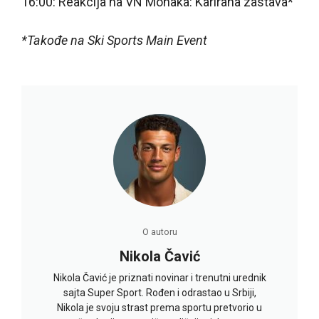
16:00: Reakcija na VN Monaka: Karirana zastava*
*Takođe na Ski Sports Main Event
O autoru
Nikola Čavić
Nikola Čavić je priznati novinar i trenutni urednik
sajta Super Sport. Rođen i odrastao u Srbiji,
Nikola je svoju strast prema sportu pretvorio u