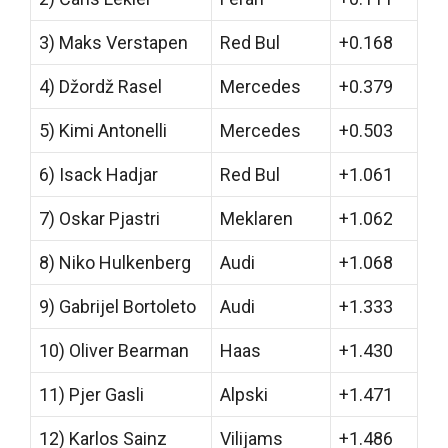
3) Maks Verstapen
Red Bul
+0.168
4) Džordž Rasel
Mercedes
+0.379
5) Kimi Antonelli
Mercedes
+0.503
6) Isack Hadjar
Red Bul
+1.061
7) Oskar Pjastri
Meklaren
+1.062
8) Niko Hulkenberg
Audi
+1.068
9) Gabrijel Bortoleto
Audi
+1.333
10) Oliver Bearman
Haas
+1.430
11) Pjer Gasli
Alpski
+1.471
12) Karlos Sainz
Vilijams
+1.486