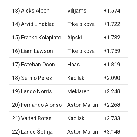
13) Aleks Albon
Vilijams
+1.574
14) Arvid Lindblad
Trke bikova
+1.722
15) Franko Kolapinto
Alpski
+1.732
16) Liam Lawson
Trke bikova
+1.759
17) Esteban Ocon
Haas
+1.819
18) Serhio Perez
Kadilak
+2.090
19) Lando Norris
Meklaren
+2.248
20) Fernando Alonso
Aston Martin
+2.268
21) Valteri Botas
Kadilak
+2.733
22) Lance Šetnja
Aston Martin
+3.148