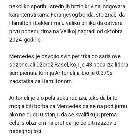
nekoliko sporih i srednjih brzih krivina, odgovara
karakteristikama Ferarijevog bolida, što znači da
Hamilton i Lekler imaju veliku priliku da ostvare
prvu pobedu tima na Velikoj nagradi od oktobra
2024. godine.
Mercedes je osvojio svih pet trka do sada ove
sezone, ali Džordž Rasel, koji je 43 boda iza lidera
šampionata Kimija Antonelija, bio je 0.379s
zaostatka za Hamiltonom.
Antoneli je bio pola sekunde iza, tako da bi to
mogla biti borba za Mercedes da se na podijumu
ako ne budu u stanju da se kvalifikuju prema
čelu, s obzirom na preticanje će biti izazov u
nedeljnoj trci.