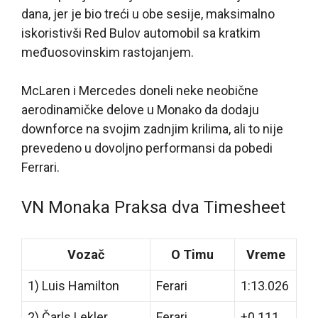
dana, jer je bio treći u obe sesije, maksimalno
iskoristivši Red Bulov automobil sa kratkim
međuosovinskim rastojanjem.
McLaren i Mercedes doneli neke neobične
aerodinamičke delove u Monako da dodaju
downforce na svojim zadnjim krilima, ali to nije
prevedeno u dovoljno performansi da pobedi
Ferrari.
VN Monaka Praksa dva Timesheet
Vozač
O Timu
Vreme
1) Luis Hamilton
Ferari
1:13.026
2) Čarls Lekler
Ferari
+0.111