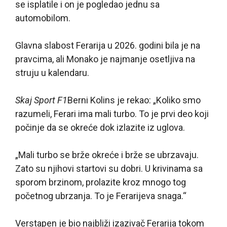
se isplatile i on je pogledao jednu sa
automobilom.
Glavna slabost Ferarija u 2026. godini bila je na
pravcima, ali Monako je najmanje osetljiva na
struju u kalendaru.
Skaj Sport F1
Berni Kolins je rekao: „Koliko smo
razumeli, Ferari ima mali turbo. To je prvi deo koji
počinje da se okreće dok izlazite iz uglova.
„Mali turbo se brže okreće i brže se ubrzavaju.
Zato su njihovi startovi su dobri. U krivinama sa
sporom brzinom, prolazite kroz mnogo tog
početnog ubrzanja. To je Ferarijeva snaga.“
Verstapen je bio najbliži izazivač Ferarija tokom