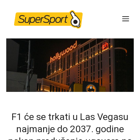
Skip
to
ME
content
F1 će se trkati u Las Vegasu
najmanje do 2037. godine