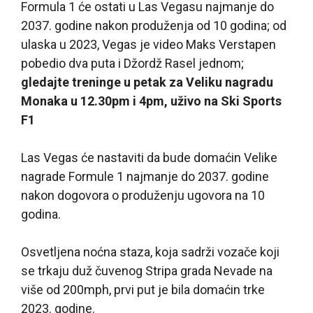
Formula 1 će ostati u Las Vegasu najmanje do
2037. godine nakon produženja od 10 godina; od
ulaska u 2023, Vegas je video Maks Verstapen
pobedio dva puta i Džordž Rasel jednom;
gledajte treninge u petak za Veliku nagradu
Monaka u 12.30pm i 4pm, uživo na Ski Sports
F1
Las Vegas će nastaviti da bude domaćin Velike
nagrade Formule 1 najmanje do 2037. godine
nakon dogovora o produženju ugovora na 10
godina.
Osvetljena noćna staza, koja sadrži vozače koji
se trkaju duž čuvenog Stripa grada Nevade na
više od 200mph, prvi put je bila domaćin trke
2023. godine.