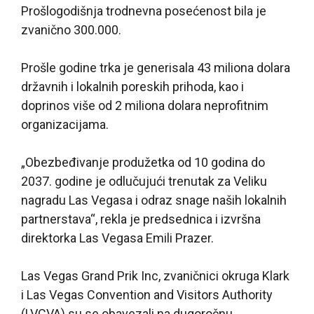
Prošlogodišnja trodnevna posećenost bila je
zvanično 300.000.
Prošle godine trka je generisala 43 miliona dolara
državnih i lokalnih poreskih prihoda, kao i
doprinos više od 2 miliona dolara neprofitnim
organizacijama.
„Obezbeđivanje produžetka od 10 godina do
2037. godine je odlučujući trenutak za Veliku
nagradu Las Vegasa i odraz snage naših lokalnih
partnerstava“, rekla je predsednica i izvršna
direktorka Las Vegasa Emili Prazer.
Las Vegas Grand Prik Inc, zvaničnici okruga Klark
i Las Vegas Convention and Visitors Authority
(LVCVA) su se obavezali na dugoročnu