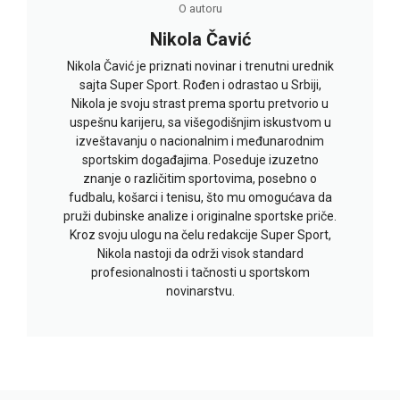
O autoru
Nikola Čavić
Nikola Čavić je priznati novinar i trenutni urednik
sajta Super Sport. Rođen i odrastao u Srbiji,
Nikola je svoju strast prema sportu pretvorio u
uspešnu karijeru, sa višegodišnjim iskustvom u
izveštavanju o nacionalnim i međunarodnim
sportskim događajima. Poseduje izuzetno
znanje o različitim sportovima, posebno o
fudbalu, košarci i tenisu, što mu omogućava da
pruži dubinske analize i originalne sportske priče.
Kroz svoju ulogu na čelu redakcije Super Sport,
Nikola nastoji da održi visok standard
profesionalnosti i tačnosti u sportskom
novinarstvu.