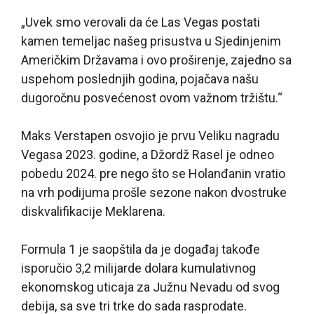
„Uvek smo verovali da će Las Vegas postati
kamen temeljac našeg prisustva u Sjedinjenim
Američkim Državama i ovo proširenje, zajedno sa
uspehom poslednjih godina, pojačava našu
dugoročnu posvećenost ovom važnom tržištu.“
Maks Verstapen osvojio je prvu Veliku nagradu
Vegasa 2023. godine, a Džordž Rasel je odneo
pobedu 2024. pre nego što se Holanđanin vratio
na vrh podijuma prošle sezone nakon dvostruke
diskvalifikacije Meklarena.
Formula 1 je saopštila da je događaj takođe
isporučio 3,2 milijarde dolara kumulativnog
ekonomskog uticaja za Južnu Nevadu od svog
debija, sa sve tri trke do sada rasprodate.