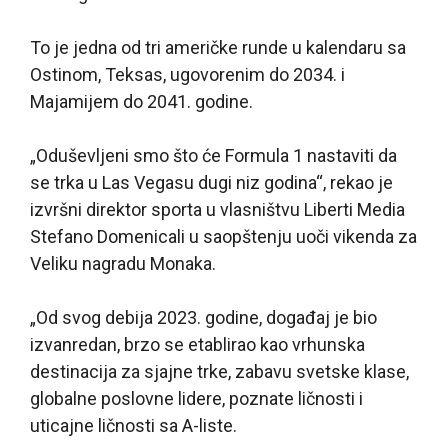
To je jedna od tri američke runde u kalendaru sa
Ostinom, Teksas, ugovorenim do 2034. i
Majamijem do 2041. godine.
„Oduševljeni smo što će Formula 1 nastaviti da
se trka u Las Vegasu dugi niz godina“, rekao je
izvršni direktor sporta u vlasništvu Liberti Media
Stefano Domenicali u saopštenju uoči vikenda za
Veliku nagradu Monaka.
„Od svog debija 2023. godine, događaj je bio
izvanredan, brzo se etablirao kao vrhunska
destinacija za sjajne trke, zabavu svetske klase,
globalne poslovne lidere, poznate ličnosti i
uticajne ličnosti sa A-liste.