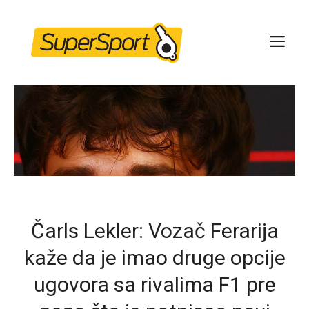
Skip
to
ME
content
Čarls Lekler: Vozač Ferarija
kaže da je imao druge opcije
ugovora sa rivalima F1 pre