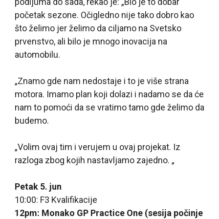
podijuma do sada, rekao je: „Bio je to dobar
početak sezone. Očigledno nije tako dobro kao
što želimo jer želimo da ciljamo na Svetsko
prvenstvo, ali bilo je mnogo inovacija na
automobilu.
„Znamo gde nam nedostaje i to je više strana
motora. Imamo plan koji dolazi i nadamo se da će
nam to pomoći da se vratimo tamo gde želimo da
budemo.
„Volim ovaj tim i verujem u ovaj projekat. Iz
razloga zbog kojih nastavljamo zajedno. „
Petak 5. jun
10:00: F3 Kvalifikacije
12pm: Monako GP Practice One (sesija počinje