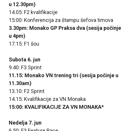
u 12.30pm)
14.05: F2 kvalifikacije
15:00: Konferencija za štampu šefova timova
3.30pm: Monako GP Praksa dva (sesija počinje
u 4pm)
17.15: F1 šou
Subota 6. jun
9.40: F3 Sprint
11.15: Monako VN trening tri (sesija počinje u
11.30am)
13.10: F2 Sprint
14.15: Kvalifikacije za VN Monaka
15:00: KVALIFIKACIJE ZA VN MONAKA*
Nedelja 7. jun
6.50: F3 Feature Race