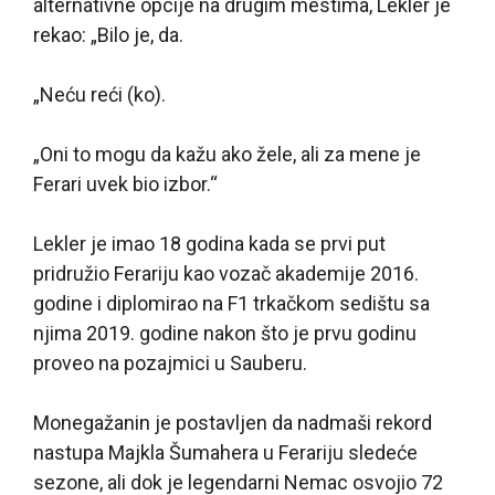
alternativne opcije na drugim mestima, Lekler je
rekao: „Bilo je, da.
„Neću reći (ko).
„Oni to mogu da kažu ako žele, ali za mene je
Ferari uvek bio izbor.“
Lekler je imao 18 godina kada se prvi put
pridružio Ferariju kao vozač akademije 2016.
godine i diplomirao na F1 trkačkom sedištu sa
njima 2019. godine nakon što je prvu godinu
proveo na pozajmici u Sauberu.
Monegažanin je postavljen da nadmaši rekord
nastupa Majkla Šumahera u Ferariju sledeće
sezone, ali dok je legendarni Nemac osvojio 72