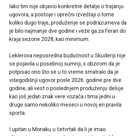
Iako tim nije objavio konkretne detalje o trajanju
ugovora, a postoje i oprečni izveštaji o tome
koliko dugo traje, produženje se podrazumeva da
je bilo najmanje dve godine i veže ga za Ferari do
kraja sezone 2028, kao minimum.
Leklerova neposredna budućnost u Skuderiji nije
se pojavila u posebnoj sumnji, s obzirom da je
potpisao ono što se u to vreme smatralo da je
višegodišnji ugovor posle 2026. godine pre dve
godine, ali vest o poslednjem produženju deluje
kao još jedan znak vere vozača i tima jedni u
druge samo nekoliko meseci u novoj eri pravila
sporta.
I upitan u Monaku u četvrtak da li je imao