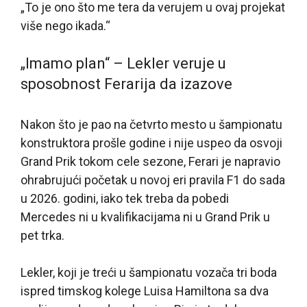
„To je ono što me tera da verujem u ovaj projekat
više nego ikada.“
„Imamo plan“ – Lekler veruje u
sposobnost Ferarija da izazove
Nakon što je pao na četvrto mesto u šampionatu
konstruktora prošle godine i nije uspeo da osvoji
Grand Prik tokom cele sezone, Ferari je napravio
ohrabrujući početak u novoj eri pravila F1 do sada
u 2026. godini, iako tek treba da pobedi
Mercedes ni u kvalifikacijama ni u Grand Prik u
pet trka.
Lekler, koji je treći u šampionatu vozača tri boda
ispred timskog kolege Luisa Hamiltona sa dva