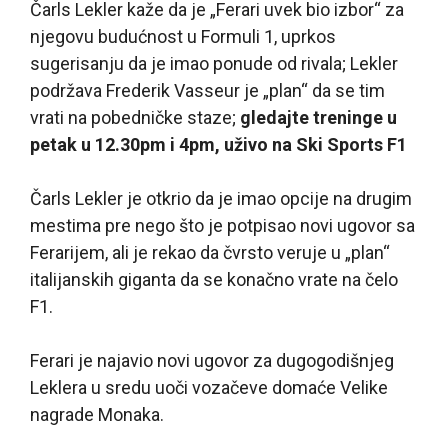
Čarls Lekler kaže da je „Ferari uvek bio izbor“ za
njegovu budućnost u Formuli 1, uprkos
sugerisanju da je imao ponude od rivala; Lekler
podržava Frederik Vasseur je „plan“ da se tim
vrati na pobedničke staze;
gledajte treninge u
petak u 12.30pm i 4pm, uživo na Ski Sports F1
Čarls Lekler je otkrio da je imao opcije na drugim
mestima pre nego što je potpisao novi ugovor sa
Ferarijem, ali je rekao da čvrsto veruje u „plan“
italijanskih giganta da se konačno vrate na čelo
F1.
Ferari je najavio novi ugovor za dugogodišnjeg
Leklera u sredu uoči vozačeve domaće Velike
nagrade Monaka.