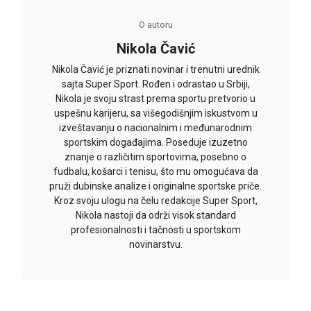
O autoru
Nikola Čavić
Nikola Čavić je priznati novinar i trenutni urednik
sajta Super Sport. Rođen i odrastao u Srbiji,
Nikola je svoju strast prema sportu pretvorio u
uspešnu karijeru, sa višegodišnjim iskustvom u
izveštavanju o nacionalnim i međunarodnim
sportskim događajima. Poseduje izuzetno
znanje o različitim sportovima, posebno o
fudbalu, košarci i tenisu, što mu omogućava da
pruži dubinske analize i originalne sportske priče.
Kroz svoju ulogu na čelu redakcije Super Sport,
Nikola nastoji da održi visok standard
profesionalnosti i tačnosti u sportskom
novinarstvu.