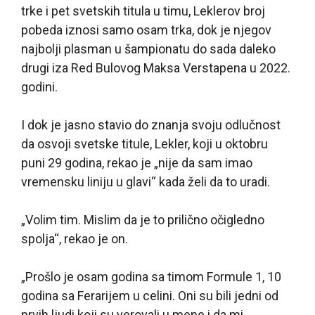
trke i pet svetskih titula u timu, Leklerov broj
pobeda iznosi samo osam trka, dok je njegov
najbolji plasman u šampionatu do sada daleko
drugi iza Red Bulovog Maksa Verstapena u 2022.
godini.
I dok je jasno stavio do znanja svoju odlučnost
da osvoji svetske titule, Lekler, koji u oktobru
puni 29 godina, rekao je „nije da sam imao
vremensku liniju u glavi“ kada želi da to uradi.
„Volim tim. Mislim da je to prilično očigledno
spolja“, rekao je on.
„Prošlo je osam godina sa timom Formule 1, 10
godina sa Ferarijem u celini. Oni su bili jedni od
prvih ljudi koji su verovali u mene i da mi