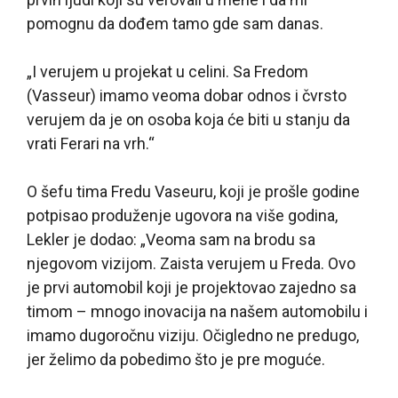
pomognu da dođem tamo gde sam danas.
„I verujem u projekat u celini. Sa Fredom
(Vasseur) imamo veoma dobar odnos i čvrsto
verujem da je on osoba koja će biti u stanju da
vrati Ferari na vrh.“
O šefu tima Fredu Vaseuru, koji je prošle godine
potpisao produženje ugovora na više godina,
Lekler je dodao: „Veoma sam na brodu sa
njegovom vizijom. Zaista verujem u Freda. Ovo
je prvi automobil koji je projektovao zajedno sa
timom – mnogo inovacija na našem automobilu i
imamo dugoročnu viziju. Očigledno ne predugo,
jer želimo da pobedimo što je pre moguće.