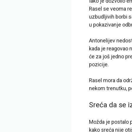
Iako je dozvolio 
Rasel se veoma ret
uzbudljivih borbi 
u pokazivanje odb
Antonelijev nedost
kada je reagovao n
će za još jedno pre
pozicije.
Rasel mora da održ
nekom trenutku, po
Sreća da se i
Možda je postalo 
kako sreća nije ot