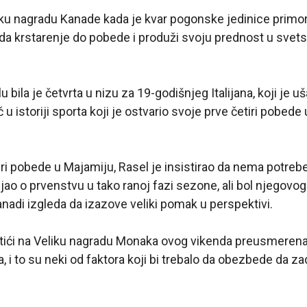
iku nagradu Kanade kada je kvar pogonske jedinice primo
 da krstarenje do pobede i produži svoju prednost u sve
bila je četvrta u nizu za 19-godišnjeg Italijana, koji je uš
 u istoriji sporta koji je ostvario svoje prve četiri pobed
iri pobede u Majamiju, Rasel je insistirao da nema potreb
ljao o prvenstvu u tako ranoj fazi sezone, ali bol njegov
nadi izgleda da izazove veliki pomak u perspektivi.
tići na Veliku nagradu Monaka ovog vikenda preusmerena 
, i to su neki od faktora koji bi trebalo da obezbede da za