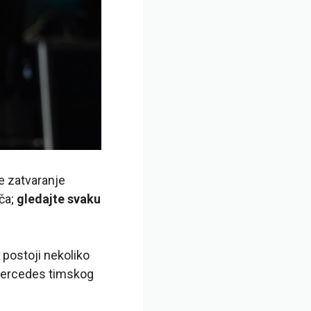
ne zatvaranje
ča;
gledajte svaku
, postoji nekoliko
 Mercedes timskog