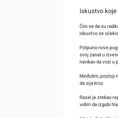
Iskustvo koje 
Čini se da su radik
iskustvo se očekiv
Potpuno nove pogo
svoj zanat u izvesn
navikao da vozi u p
Međutim, postoji n
da sija kroz.
Rasel je stekao rep
vidim da izgubi hla