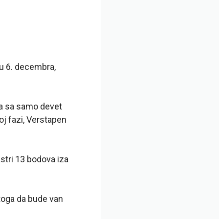
u 6. decembra,
ja sa samo devet
oj fazi, Verstapen
stri 13 bodova iza
 toga da bude van