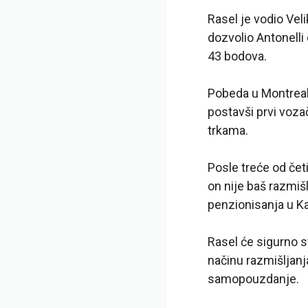
Rasel je vodio Vel
dozvolio Antonelli
43 bodova.
Pobeda u Montrealu 
postavši prvi vozač
trkama.
Posle treće od čet
on nije baš razmiš
penzionisanja u Ka
Rasel će sigurno s
načinu razmišljanja
samopouzdanje.