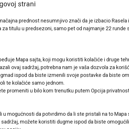
govoj strani
načajna prednost nesumnjivo znači da je izbacio Rasela i
a za titulu u predsezoni, samo pet od najmanje 22 runde 
zbeđuje
Mapa sajta
, koji mogu koristiti kolačiće i druge teh
zali ovaj sadržaj, potrebna nam je vaša dozvola za korišć
ugmad ispod da biste izmenili svoje postavke da biste om
zvoli te kolačiće samo jednom.
e promeniti u bilo kom trenutku putem Opcija privatnost
i u mogućnosti da potvrdimo da li ste pristali na to
Mapa 
aj sadržaj, možete koristiti dugme ispod da biste omogućil