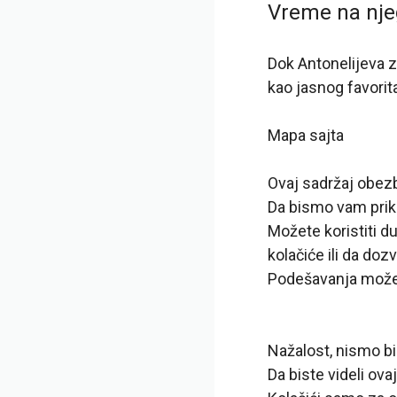
Vreme na nje
Dok Antonelijeva z
kao jasnog favorit
Mapa sajta
Ovaj sadržaj obe
Da bismo vam prika
Možete koristiti d
kolačiće ili da do
Podešavanja možet
Nažalost, nismo bil
Da biste videli ov