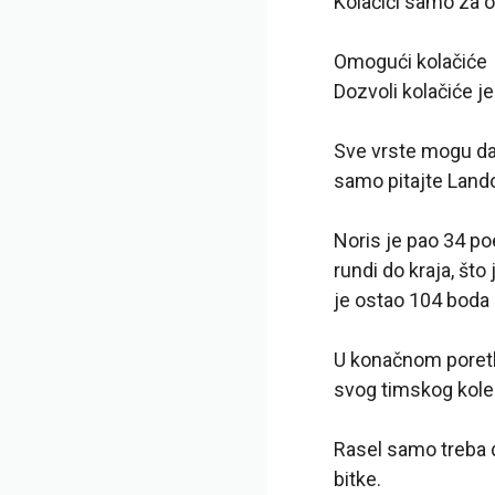
Kolačići samo za o
Omogući kolačiće
Dozvoli kolačiće 
Sve vrste mogu da
samo pitajte Lando
Noris je pao 34 po
rundi do kraja, što
je ostao 104 boda 
U konačnom poretku
svog timskog kole
Rasel samo treba d
bitke.