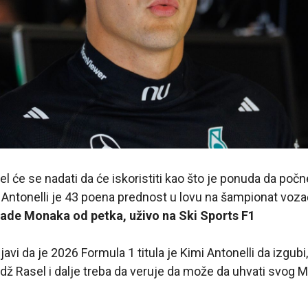
el će se nadati da će iskoristiti kao što je ponuda da poč
 Antonelli je 43 poena prednost u lovu na šampionat voza
rade Monaka od petka, uživo na Ski Sports F1
avi da je 2026 Formula 1 titula je Kimi Antonelli da izgubi
dž Rasel i dalje treba da veruje da može da uhvati svog