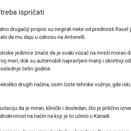
treba ispričati
alno drugačiji propisi su negirali neke od prednosti Rasel
alo da mu daju u odnosu na Antonelli.
nske jedinice znače da je svaki vozač na mreži morao d
oj meri, dok su automobili napravljeni manji i okretniji o
oslednje četiri godine.
ekoliko drugih načina, osim čiste tehnike vožnje, gde isk
utaciju da je miran, klinički i dosledan, što je prilično iz
dnokrvnost na način na koji je to učinio u Kanadi.