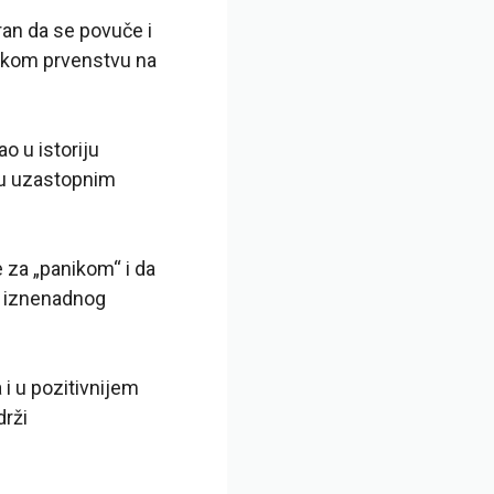
ran da se povuče i
tskom prvenstvu na
ao u istoriju
e u uzastopnim
e za „panikom“ i da
og iznenadnog
i u pozitivnijem
drži