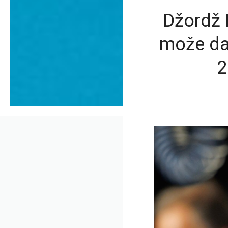
Džordž 
može da 
2