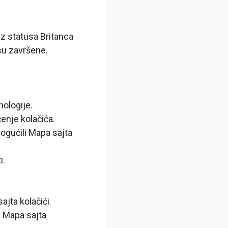
z statusa Britanca
su završene.
nologije.
enje kolačića.
ogućili
Mapa sajta
i.
sajta
kolačići.
i
Mapa sajta