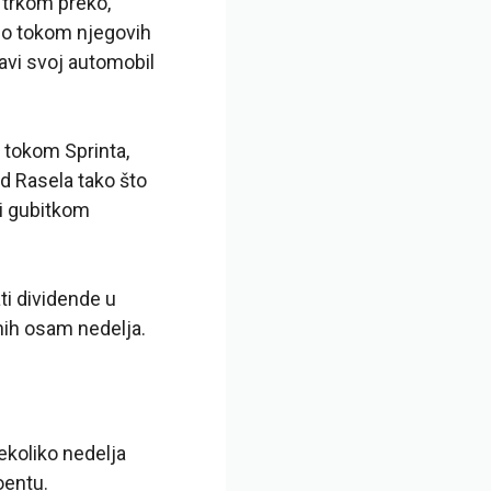
 trkom preko,
dno tokom njegovih
tavi svoj automobil
 tokom Sprinta,
d Rasela tako što
 i gubitkom
ti dividende u
nih osam nedelja.
ekoliko nedelja
oentu.