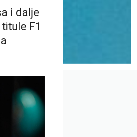
 i dalje
titule F1
za