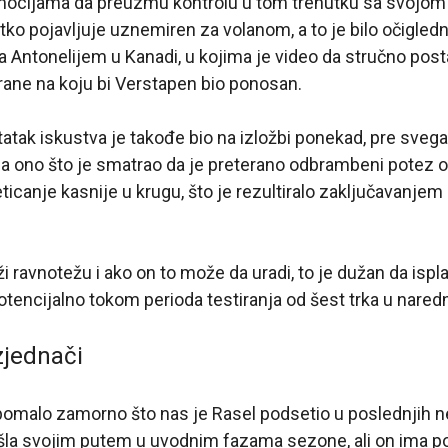
emocijama da preuzmu kontrolu u tom trenutku sa svojom
ko pojavljuje uznemiren za volanom, a to je bilo očigle
sa Antonelijem u Kanadi, u kojima je video da stručno pos
rane na koju bi Verstapen bio ponosan.
atak iskustva je takođe bio na izložbi ponekad, pre svega
a ono što je smatrao da je preterano odbrambeni potez o
ticanje kasnije u krugu, što je rezultiralo zaključavanjem
i ravnotežu i ako on to može da uradi, to je dužan da ispla
tencijalno tokom perioda testiranja od šest trka u nared
zjednači
pomalo zamorno što nas je Rasel podsetio u poslednjih n
išla svojim putem u uvodnim fazama sezone, ali on ima p