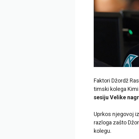
Faktori Džordž Ras
timski kolega Kimi
sesiju Velike nag
Uprkos njegovoj izj
razloga zašto Džor
kolegu.