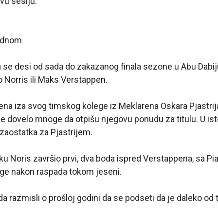
vu sesiju.
jednom
 se desi od sada do zakazanog finala sezone u Abu Dabij
 Norris ili Maks Verstappen.
ena iza svog timskog kolege iz Meklarena Oskara Pjastri
 je dovelo mnoge da otpišu njegovu ponudu za titulu. U ist
zaostatka za Pjastrijem.
 Noris završio prvi, dva boda ispred Verstappena, sa Pia
ge nakon raspada tokom jeseni.
a razmisli o prošloj godini da se podseti da je daleko od