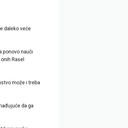
 je daleko veće
a ponovo nauči
d onih Rasel
ustvo može i treba
nenađujuće da ga