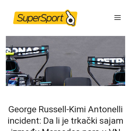
Skip
to
ME
content
George Russell-Kimi Antonelli
incident: Da li je trkački sajam