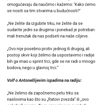
omogućavaju da naučimo i kažemo: ‘Kako ćemo
se nositi sa tim stvarima u budućnosti?’
„Ne želite da izgubite trku, ne želite da se
sudarite jedni sa drugima i ponekad je potreban
mali trenutak da nas podseti na naše ciljeve.
„Ovo nije posebno protiv jednog ili drugog, ali
postoji okvir koji želimo da uspostavimo i radije
bih ga imao u sprint trci, gde se ne radi o mnogo
bodova, nego u glavnoj trci.“
Volf o Antonellijevim ispadima na radiju:
„Ne želimo da započnemo petu trku sa
naslovima kao što su „Ratovi zvezda“ ili „ovo