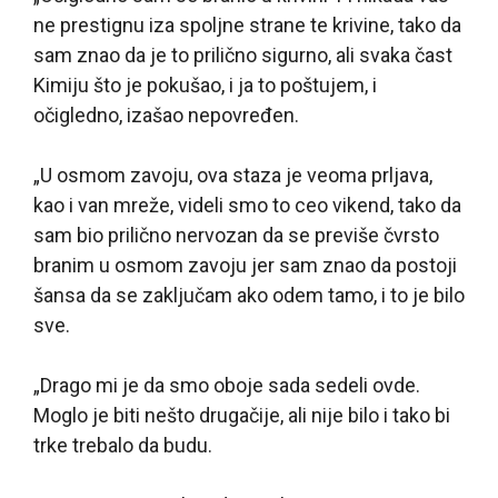
ne prestignu iza spoljne strane te krivine, tako da
sam znao da je to prilično sigurno, ali svaka čast
Kimiju što je pokušao, i ja to poštujem, i
očigledno, izašao nepovređen.
„U osmom zavoju, ova staza je veoma prljava,
kao i van mreže, videli smo to ceo vikend, tako da
sam bio prilično nervozan da se previše čvrsto
branim u osmom zavoju jer sam znao da postoji
šansa da se zaključam ako odem tamo, i to je bilo
sve.
„Drago mi je da smo oboje sada sedeli ovde.
Moglo je biti nešto drugačije, ali nije bilo i tako bi
trke trebalo da budu.