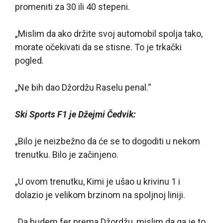
promeniti za 30 ili 40 stepeni.
„Mislim da ako držite svoj automobil spolja tako,
morate očekivati da se stisne. To je trkački
pogled.
„Ne bih dao Džordžu Raselu penal.“
Ski Sports F1 je Džejmi Čedvik:
„Bilo je neizbežno da će se to dogoditi u nekom
trenutku. Bilo je začinjeno.
„U ovom trenutku, Kimi je ušao u krivinu 1 i
dolazio je velikom brzinom na spoljnoj liniji.
„Da budem fer prema Džordžu, mislim da ga je to