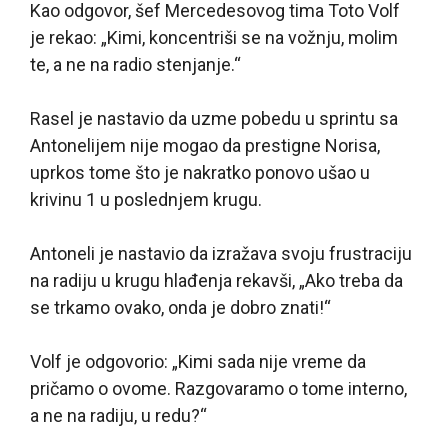
Kao odgovor, šef Mercedesovog tima Toto Volf
je rekao: „Kimi, koncentriši se na vožnju, molim
te, a ne na radio stenjanje.“
Rasel je nastavio da uzme pobedu u sprintu sa
Antonelijem nije mogao da prestigne Norisa,
uprkos tome što je nakratko ponovo ušao u
krivinu 1 u poslednjem krugu.
Antoneli je nastavio da izražava svoju frustraciju
na radiju u krugu hlađenja rekavši, „Ako treba da
se trkamo ovako, onda je dobro znati!“
Volf je odgovorio: „Kimi sada nije vreme da
pričamo o ovome. Razgovaramo o tome interno,
a ne na radiju, u redu?“