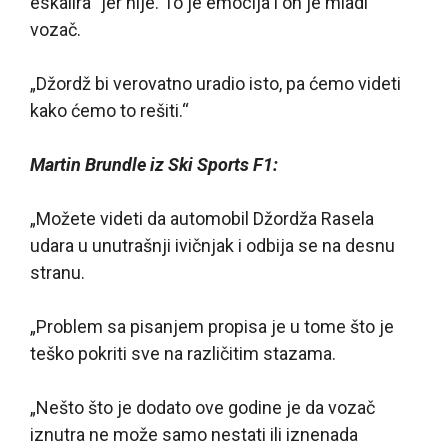
eskalira“ jer nije. To je emocija i on je mladi
vozač.
„Džordž bi verovatno uradio isto, pa ćemo videti
kako ćemo to rešiti.“
Martin Brundle iz Ski Sports F1:
„Možete videti da automobil Džordža Rasela
udara u unutrašnji ivičnjak i odbija se na desnu
stranu.
„Problem sa pisanjem propisa je u tome što je
teško pokriti sve na različitim stazama.
„Nešto što je dodato ove godine je da vozač
iznutra ne može samo nestati ili iznenada