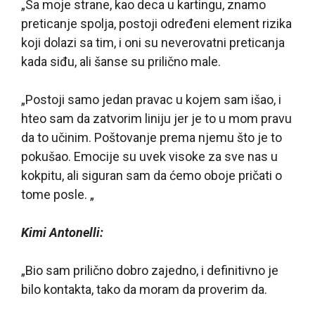
„Sa moje strane, kao deca u kartingu, znamo
preticanje spolja, postoji određeni element rizika
koji dolazi sa tim, i oni su neverovatni preticanja
kada siđu, ali šanse su prilično male.
„Postoji samo jedan pravac u kojem sam išao, i
hteo sam da zatvorim liniju jer je to u mom pravu
da to učinim. Poštovanje prema njemu što je to
pokušao. Emocije su uvek visoke za sve nas u
kokpitu, ali siguran sam da ćemo oboje pričati o
tome posle. „
Kimi Antonelli:
„Bio sam prilično dobro zajedno, i definitivno je
bilo kontakta, tako da moram da proverim da.