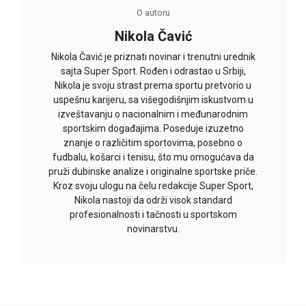
O autoru
Nikola Čavić
Nikola Čavić je priznati novinar i trenutni urednik
sajta Super Sport. Rođen i odrastao u Srbiji,
Nikola je svoju strast prema sportu pretvorio u
uspešnu karijeru, sa višegodišnjim iskustvom u
izveštavanju o nacionalnim i međunarodnim
sportskim događajima. Poseduje izuzetno
znanje o različitim sportovima, posebno o
fudbalu, košarci i tenisu, što mu omogućava da
pruži dubinske analize i originalne sportske priče.
Kroz svoju ulogu na čelu redakcije Super Sport,
Nikola nastoji da održi visok standard
profesionalnosti i tačnosti u sportskom
novinarstvu.