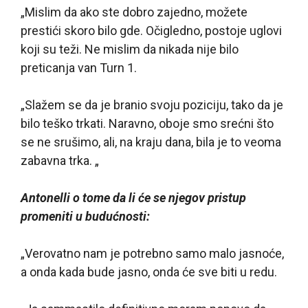
„Mislim da ako ste dobro zajedno, možete
prestići skoro bilo gde. Očigledno, postoje uglovi
koji su teži. Ne mislim da nikada nije bilo
preticanja van Turn 1.
„Slažem se da je branio svoju poziciju, tako da je
bilo teško trkati. Naravno, oboje smo srećni što
se ne srušimo, ali, na kraju dana, bila je to veoma
zabavna trka. „
Antonelli o tome da li će se njegov pristup
promeniti u budućnosti:
„Verovatno nam je potrebno samo malo jasnoće,
a onda kada bude jasno, onda će sve biti u redu.