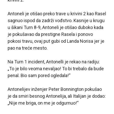
Antoneli je otišao preko trave u krivini 2 kao Rasel
sagnuo ispod da zadrži vođstvo. Kasnije u krugu
u šikani Turn 8-9, Antoneli je otišao duboko kada
je pokušavao da prestigne Rasela i ponovo
pokosi travu, ovaj put gubi od Landa Norisa jer je
pao na treće mesto.
Na Turn 1 incident, Antonelli je rekao na radiju:
„To je bilo veoma nevaljao! To bi trebalo da bude
penal. Bio sam pored ogledala!“
Antonelijev inženjer Peter Bonnington pokušao
je da smiri besnog Antonelija, ali Italijan je dodao:
„Nije me briga, on me je odgurnuo!“