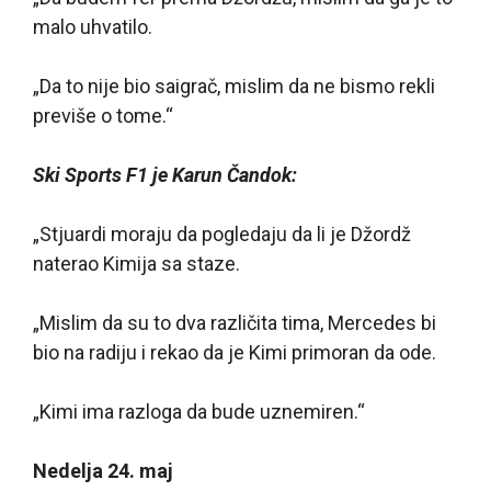
malo uhvatilo.
„Da to nije bio saigrač, mislim da ne bismo rekli
previše o tome.“
Ski Sports F1 je Karun Čandok:
„Stjuardi moraju da pogledaju da li je Džordž
naterao Kimija sa staze.
„Mislim da su to dva različita tima, Mercedes bi
bio na radiju i rekao da je Kimi primoran da ode.
„Kimi ima razloga da bude uznemiren.“
Nedelja 24. maj