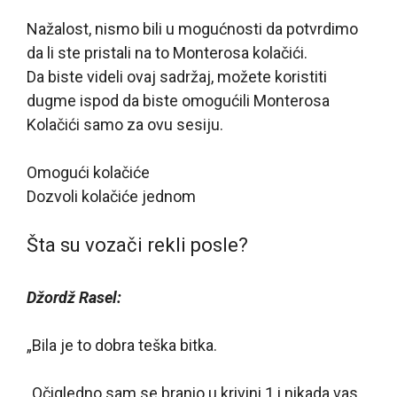
Nažalost, nismo bili u mogućnosti da potvrdimo
da li ste pristali na to
Monterosa
kolačići.
Da biste videli ovaj sadržaj, možete koristiti
dugme ispod da biste omogućili
Monterosa
Kolačići samo za ovu sesiju.
Omogući kolačiće
Dozvoli kolačiće jednom
Šta su vozači rekli posle?
Džordž Rasel:
„Bila je to dobra teška bitka.
„Očigledno sam se branio u krivini 1 i nikada vas