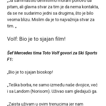
„Ja sammastilo definitivno moram ponovo da
pitam, ali glavna stvar za tim je da nema kontakta,
da se ne sudarimo jedni sa drugima, što je bilo
veoma blizu. Mislim da je to najvažnija stvar za
tim. „
Volf: Bio je to sjajan film!
Šef Mercedes tima Toto Volf govori za Ski Sports
F1:
„Bio je to sjajan bioskop!
„Teška borba, ne samo između naše dvojice, već
i sa Landom (Norisom). Uživao sam gledajući ga.
„Zaista uživam u ovim trenucima jer nam