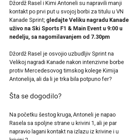
Džordž Rasel i Kimi Antoneli su napravili manji
kontakt po prvi put u svojoj borbi za titulu u VN
Kanade Sprint;
gledajte Veliku nagradu Kanade
uživo na Ski Sports F1 & Main Event u 9:00 u
nedelju, sa nagomilavanjem od 7.30pm
Džordž Rasel je osvojio uzbudljiv Sprint na
Velikoj nagradi Kanade nakon intenzivne borbe
protiv Mercedesovog timskog kolege Kimija
Antonelija, ali da li je trka bila potpuno fer?
Šta se dogodilo?
Na početku šestog kruga, Antoneli je napao
Rasela sa spoljne strane u krivini 1, ali je par
napravio lagani kontakt na izlazu iz krivine i u
krivini 2.