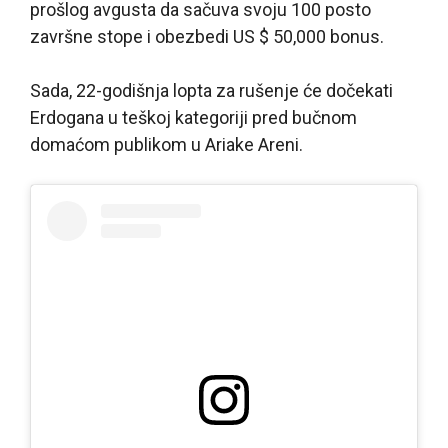
prošlog avgusta da sačuva svoju 100 posto
završne stope i obezbedi US $ 50,000 bonus.
Sada, 22-godišnja lopta za rušenje će dočekati
Erdogana u teškoj kategoriji pred bučnom
domaćom publikom u Ariake Areni.