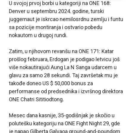
U svojoj prvoj borbi u kategoriji na ONE 168:
Denver u septembru 2024. godine, turski
juggernaut je iskrcao nemilosrdnu zemlju i funtu
sa pozicije montiranja i ostvario pobedu
nokautom u drugoj rundi.
Zatim, u njihovom revanšu na ONE 171: Katar
prošlog februara, Erdogan je podigao letvicu još
više nokautirajući Aung La N Sanga udarcem u
glavu za samo 28 sekundi. Taj završetak mu je
takođe doneo US $ 50,000 bonus za
performanse od predsednika i izvršnog direktora
ONE Chatri Sititiodtong.
Mesec dana kasnije, 35-godišnjak je skočio u
polutešku kategoriju na ONE Fight Night 29, gde
je napao Gilberta Galvaoa ground-and-poundom