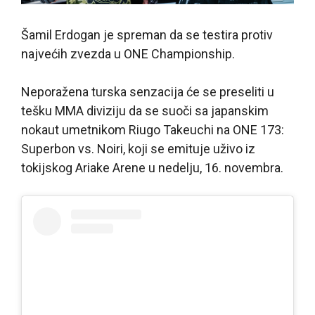
Šamil Erdogan je spreman da se testira protiv
najvećih zvezda u ONE Championship.
Neporažena turska senzacija će se preseliti u
tešku MMA diviziju da se suoči sa japanskim
nokaut umetnikom Riugo Takeuchi na ONE 173:
Superbon vs. Noiri, koji se emituje uživo iz
tokijskog Ariake Arene u nedelju, 16. novembra.