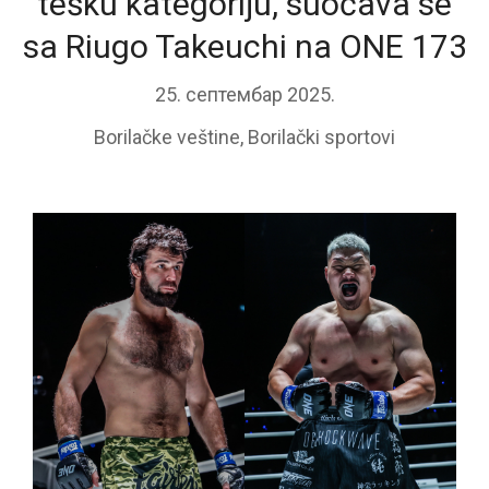
tešku kategoriju, suočava se
sa Riugo Takeuchi na ONE 173
25. септембар 2025.
Borilačke veštine
,
Borilački sportovi