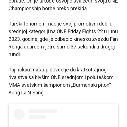
obrade. On je takođe osvojio sva četiri svoja ONE
Championship borbe preko prekida.
Turski fenomen imao je svoj promotivni debi u
srednjoj kategoriji na ONE Friday Fights 22 u junu
2023. godine, gde je odbacio kinesku zvezdu Fan
Ronga udarcem jetre samo 37 sekundi u drugoj
rundi.
Taj nokaut nastup doveo je do kratkotrajnog
rivalstva sa bivšim ONE srednjom i poluteškom
MMA svetskim šampionom „Burmanski piton“
Aung La N Sang.