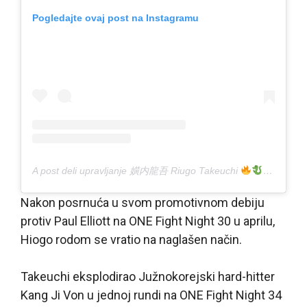
Pogledajte ovaj post na Instagramu
A post deli upravljanje 嫹内龍吾 Riugo Takeuchi
(@k2ro
Nakon posrnuća u svom promotivnom debiju
protiv Paul Elliott na ONE Fight Night 30 u aprilu,
Hiogo rodom se vratio na naglašen način.
Takeuchi eksplodirao Južnokorejski hard-hitter
Kang Ji Von u jednoj rundi na ONE Fight Night 34