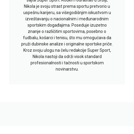
Nikola je svoju strast prema sportu pretvorio u
uspešnu karijeru, sa višegodišnjim iskustvom u
izveštavanju o nacionalnim i međunarodnim
sportskim događajima. Poseduje izuzetno
znanje o različitim sportovima, posebno o
fudbalu, košarci i tenisu, što mu omogućava da
pruži dubinske analize i originalne sportske priče.
Kroz svoju ulogu na čelu redakcije Super Sport,
Nikola nastoji da održi visok standard
profesionalnosti i tačnosti u sportskom
novinarstvu.