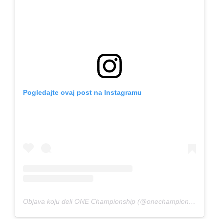
Pogledajte ovaj post na Instagramu
Objava koju deli ONE Championship (@onechampionship)