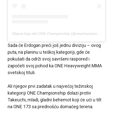
Objava koju deli ONE Championship (@onechampionship)
Sada će Erdogan preći još jednu diviziju – ovog
puta, na planinu u teškoj kategoriji, gde će
pokušati da održi svoj savršeni raspored i
započeti svoj pohod ka ONE Heavyweight MMA
svetskoj tituli.
Ali njegov prvi zadatak u najvećoj težinskoj
kategoriji ONE Championship dolazi protiv
Takeuchi, mladi, gladni behemot koji će ući u tilt
na ONE 173 sa prednošću domaćeg terena.