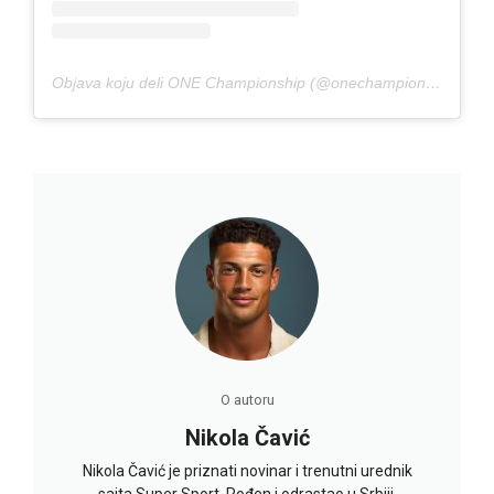
Objava koju deli ONE Championship (@onechampionship)
O autoru
Nikola Čavić
Nikola Čavić je priznati novinar i trenutni urednik
sajta Super Sport. Rođen i odrastao u Srbiji,