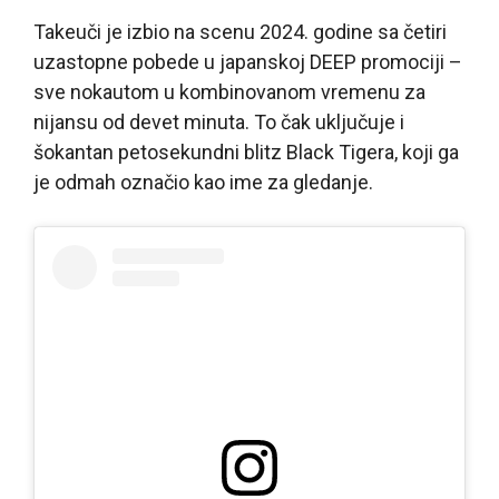
Takeuči je izbio na scenu 2024. godine sa četiri
uzastopne pobede u japanskoj DEEP promociji –
sve nokautom u kombinovanom vremenu za
nijansu od devet minuta. To čak uključuje i
šokantan petosekundni blitz Black Tigera, koji ga
je odmah označio kao ime za gledanje.