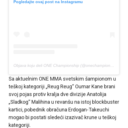
Pogledajte ovaj post na Instagramu
Objava koju deli ONE Championship (@onechampionship)
Sa aktuelnim ONE MMA svetskim šampionom u
teškoj kategoriji „Reug Reug“ Oumar Kane brani
svoj pojas protiv kralja dve divizije Anatolija
„Sladkog“ Malihina u revanšu na istoj blockbuster
kartici, pobednik obračuna Erdogan-Takeuchi
mogao bi postati sledeći izazivač krune u teškoj
kategoriji.