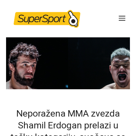
Skip
to
ME
content
Neporažena MMA zvezda
Shamil Erdogan prelazi u